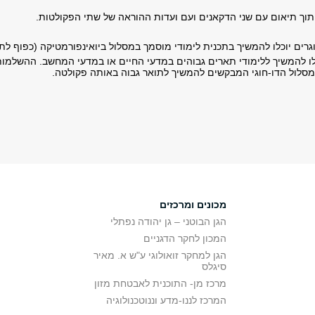
וך תיאום עם שני הדקאנים ועם ועדות ההוראה של שתי הפקולטות.
גרים יוכלו להמשיך בתכנית לימודי מוסמך במסלול ביואינפורמטיקה (כפוף לת
לו להמשיך ללימודי תארים גבוהים במדעי החיים או במדעי המחשב. ההשלמות 
 המסלול הדו-חוגי המבקשים להמשיך לתואר גבוה באותה פקולטה.
מכונים ומרכזים
הגן הבוטני – גן יהודה נפתלי
המכון לחקר הדגניים
הגן למחקר זואולוגי ע"ש א. מאיר
סיגלס
מרכז מן- התוכנית לאבטחת מזון
המרכז לננו-מדע וננוטכנולוגיה