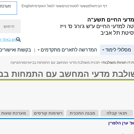
מערכת פ
דף הבית
אלפון
שער לסטודנטים
שער לסגל האקדמי
English
 מדעי החיים
תשע"ה
חיפוש
ה למדעי החיים
ע"ש ג'ורג' ס' וייז
סיטת תל אביב
חיפוש באתר ז
מסלולי לימוד
המדרשה לתארים מתקדמים
בקשות ואישורים
|
ת דו חוגיות/ משולבות
> תכנית משולבת מדעי המחשב עם התמחות בביואינפורמטיקה
ולבת מדעי המחשב עם התמחות בבי
תנאי קבלה
מבנה התכנית
רשימות קורסים
מערכת שעות
פ' ערן הלפרין