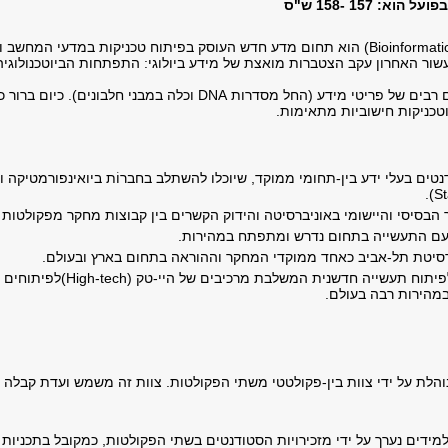
א: 157 -158 ש"ס
ור האחרון עקב הצטברות מואצת של מידע ביולוגי: התפתחות הביוטכנולוגיה ו
מסדרות DNA וכלה במבני חלבונים). כיום ברור כי הדרך היחידה לניצול מושכל של המידע היא
ים בעלי ידע בין-תחומי ממוקד, שיוכלו להשתלב בחברוֹת ביואינפורמטיקה ובי
הבסיסי והיישומי באוניברסיטה והידוק הקשרים בין קבוצות מחקר מפקולטות ש
עם התעשייה בתחום נדרש ומתפתח במהירות.
סיטת תל-אביב כאחד ממוקדי המחקר וההוראה בתחום בארץ ובעולם.
סיוע וחיזוק לפיתוח תעשייה חד
הירות רבה בעולם.
והלת על ידי צוות בין-פקולטטי משתי הפקולטות. צוות זה משמש ועדת קבלה 
ידים נערך על ידי מזכירויות הסטודנטים בשתי הפקולטות, כמקובל בתכניות ד