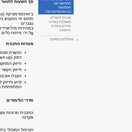
סך השעות לתואר בפועל הו
המחשב עם
התמחות
בביואינפורמטיקה
ביואינפורמטיקה (Bioinformatics) הוא תחום מדע חדש העוסק בפיתוח טכניקות במדעי המחשב ומימושן כדי לפתור בעיות במדעי-החיים.
תכנית לימודים
תחום זה התגבש בעש
משולבת במדעי
נצברים
החיים ובמדעי
במהירות מיליארדים רבים של פריטי מידע (החל 
הרפואה
gל-ידי פיתוח כלים וטכניקות חישוביות מתאימות.
מסלולים נוספים
מטרות התכנית
הכשרת סטודנט
הזנק (Start‑up).
חיזוק המחקר 
חיזוק הקשר 
הצבת אוניבר
המתפתחת במ
סדרי הלימודים
התכנית מרוכזת ומנ
אקדמי.
הטיפול המנהלי בתלמ