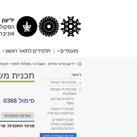
תוכן
תפריט
עליון
ראשי
ידיעון
הפקולט
אוניבר
מועמדים
תלמידים לתואר ראשון
|
הינך נמצא כאן
>
ידיעון מדעי החיים - תשע"ה
>
מסלולי לימוד
>
תוכניו
תכנית מש
ראשי
תכניות חד חוגיות
תוכניות דו חוגיות/
משולבות
ביולוגיה עם חוג
סימול 0368
נוסף
תכנית דו-חוגית
בביולוגיה ובכימיה
אודות התכנית
תכנית לימודים
משולבת במדעי
מרכזי התכנית:
פרו
החיים ובפיזיקה
תכנית משולבת מדעי