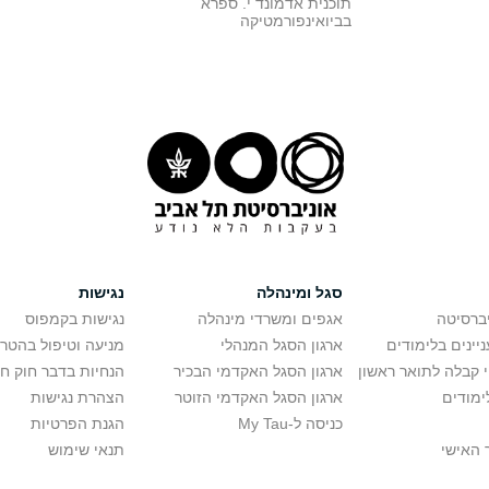
תוכנית אדמונד י. ספרא
בביואינפורמטיקה
סגל ומינהלה
נגישות
יברסיטה
אגפים ומשרדי מינהלה
נגישות בקמפוס
יינים בלימודים
ארגון הסגל המנהלי
מניעה וטיפול בהטר
י קבלה לתואר ראשון
ארגון הסגל האקדמי הבכיר
הנחיות בדבר חוק ח
ימודים
ארגון הסגל האקדמי הזוטר
הצהרת נגישות
כניסה ל-My Tau
הגנת הפרטיות
 האישי
תנאי שימוש