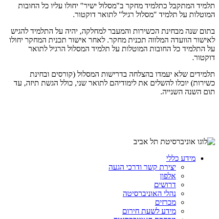
תלמיד המתקבל כתלמיד מחקר ב"מסלול ישיר" יחולו עליו כל החובות
המוטלות על תלמיד "מסלול רגיל" לתואר דוקטור.
בתום שנה מבחינת הכשירות והמעבר למחלקה, יהיה על התלמיד להגיש
לאישור הוועדה המלווה תכנית מחקר. לאחר אישור תכנית המחקר יחולו
על התלמיד כל החובות המוטלות על תלמיד המסלול הרגיל לתואר
דוקטור.
תלמידים שלא יעמדו בהצלחה בדרישות המסלול (קורסים ובחינת
כשירות) יוכלו להשלים את לימודיהם לתואר שני, כולל הגשת תיזה, עד
תום השנה השנייה.
מידע כללי
יצירת קשר ודרכי הגעה
אלפון
דרושים
נהלי האוניברסיטה
מכרזים
מידע לשעת חירום