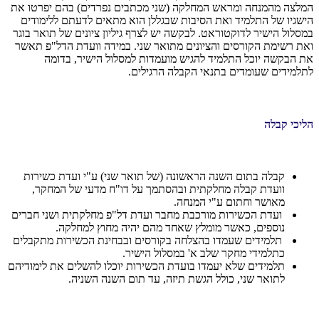
המלצה מהמנחה ומראש המחלקה (שני מכתבים נפרדים) בהם יפרטו את
הישגיו של התלמיד ואת הסיבות שבגללן הוא מתאים לדעתם ללימודים
במסלול הישיר לדוקטוראט. לבקשה יש לצרף גיליון ציונים של תואר בוגר
ואת רשימת הקורסים והציונים מתואר שני. במידה וועדת הדל"פ תאשר
את הבקשה יוכל התלמיד להגיש מועמדות למסלול הישיר, בדומה
לתלמידים שעומדים בתנאי הקבלה הרגילים.
הליכי קבלה
קבלה בתום השנה הראשונה (של תואר שני) ע"י ועדת כשירות
וועדת קבלה מחלקתית ובהסתמך על דו"ח מדעי של המחקר,
מאושר וחתום ע"י המנחה.
ועדת הכשירות מורכבת מחבר ועדת דל"פ מחלקתית ושני חברים
נוספים, כאשר מומלץ שאחד מהם יהיה מחוץ למחלקה.
תלמידים שעמדו בהצלחה בקורסים ובבחינת הכשירות מתקבלים
כתלמידי מחקר שלב א' במסלול הישיר.
תלמידים שלא יעמדו בועדת הכשירות יוכלו להשלים את לימודיהם
לתואר שני, כולל הגשת תיזה, עד תום השנה השניה.