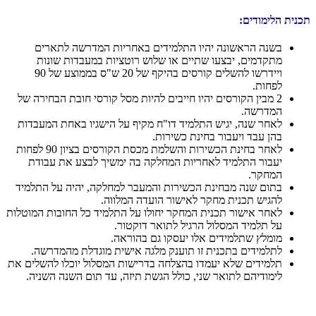
תכנית הלימודים:
בשנה הראשונה יהיו התלמידים באחריות המדרשה לתארים
מתקדמים, יבצעו שתיים או שלוש רוטציות במעבדות שונות
ויידרשו להשלים קורסים בהיקף של 20 ש"ס בממוצע של 90
לפחות.
2 מבין הקורסים יהיו חייבים להיות מסל קורסי חובת הבחירה של
המדרשה.
לאחר שנה, יגיש התלמיד דו"ח מקיף על הישגיו באחת המעבדות
בהן עבד ויעבור בחינת כשירות.
לאחר בחינת הכשירות והשלמת מכסת הקורסים בציון 90 לפחות
יעבור התלמיד לאחריות המחלקה בה ימשיך לבצע את עבודת
המחקר.
בתום שנה מבחינת הכשירות והמעבר למחלקה, יהיה על התלמיד
להגיש תכנית מחקר לאישור הועדה המלווה.
לאחר אישור תכנית המחקר יחולו על התלמיד כל החובות המוטלות
על תלמיד המסלול הרגיל לתואר דוקטור.
מומלץ שתלמידים אלו יעסקו גם בהוראה.
לתלמידים בתכנית זו תוענק מלגה אישית מוגדלת מהמדרשה.
תלמידים שלא יעמדו בהצלחה בדרישות המסלול יוכלו להשלים את
לימודיהם לתואר שני, כולל הגשת תיזה, עד תום השנה השניה.