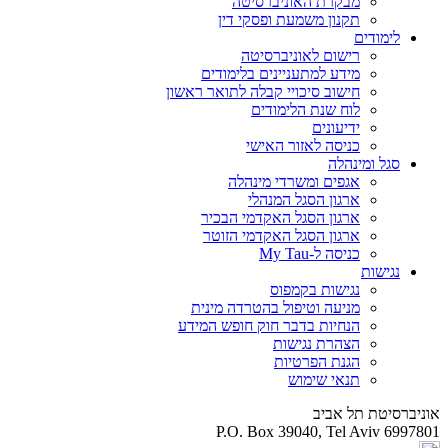
מבקרת האוניברסיטה
תקנון משמעת ופסקי דין
לימודים
רישום לאוניברסיטה
מידע למתעניינים בלימודים
חישוב סיכויי קבלה לתואר ראשון
לוח שנת הלימודים
ידיעונים
כניסה לאזור האישי
סגל ומינהלה
אגפים ומשרדי מינהלה
ארגון הסגל המנהלי
ארגון הסגל האקדמי הבכיר
ארגון הסגל האקדמי הזוטר
כניסה ל-My Tau
נגישות
נגישות בקמפוס
מניעה וטיפול בהטרדה מינית
הנחיות בדבר חוק חופש המידע
הצהרת נגישות
הגנת הפרטיות
תנאי שימוש
אוניברסיטת תל אביב
P.O. Box 39040, Tel Aviv 6997801