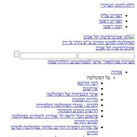
דילוג לתוכן העיקרי
תפריט עליון
תפריט ראשי
תוכן ראשי
הפקולטה למדעי החיים
ע"ש ג'ורג' ס' וייז
אוניברסיטת תל אביב
מערכת פניות
אזור אישי לסטודנטים.יות
להרשמה
אודות
על הפקולטה
דבר הדקאן
אירועים
אתר הבטיחות של הפקולטה
גלריית תמונות
לזכרם - עובדי הפקולטה ותלמידיה
חדשות המדע והמחקר
פתאום הכל ייראה לך אחרת: לימודים בפקולטה
למדעי החיים
על סודות ויסודות החיים: מחקר בפקולטה למדעי
החיים