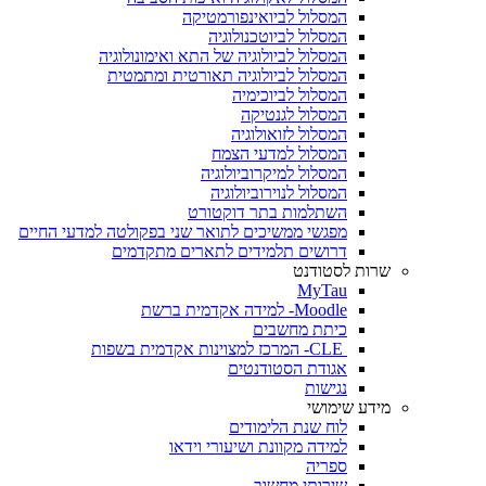
המסלול לביואינפורמטיקה
המסלול לביוטכנולוגיה
המסלול לביולוגיה של התא ואימונולוגיה
המסלול לביולוגיה תאורטית ומתמטית
המסלול לביוכימיה
המסלול לגנטיקה
המסלול לזואולוגיה
המסלול למדעי הצמח
המסלול למיקרוביולוגיה
המסלול לנוירוביולוגיה
השתלמות בתר דוקטורט
מפגשי ממשיכים לתואר שני בפקולטה למדעי החיים
דרושים תלמידים לתארים מתקדמים
שרות לסטודנט
MyTau
Moodle- למידה אקדמית ברשת
כיתת מחשבים
CLE- המרכז למצוינות אקדמית בשפות
אגודת הסטודנטים
נגישות
מידע שימושי
לוח שנת הלימודים
למידה מקוונת ושיעורי וידאו
ספריה
שירותי מחשוב