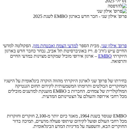
01 יולי 2025
פרופ' אילון שני - חבר חדש בארגון EMBO לשנת 2025
פרופ' אילון שני
, מבית הספר
למדעי הצמח ואבטחת מזון
, הפקולטה למדעי
החיים ע״ש ג'ורג' ס. וייז באוניברסיטת תל אביב, נבחר כחבר חדש בארגון
היוקרתי
EMBO
– ארגון אירופי מוביל שמקדם מצוינות במדעי החיים
והרפואה.
בחירתו של פרופ' שני לארגון היוקרתי מהווה הוקרה בינלאומית על הישגיו
המחקריים הבולטים ותרומתו המשמעותית לקידום תחום הגנטיקה
המולקולרית של צמחים. החברות ב EMBO מוענקת למדענים מובילים
מכל רחבי אירופה והעולם על הצטיינותם המדעית.
EMBO שנוסד בשנת 1964, מאגד כיום יותר מ-2,100 חוקרים וחוקרות
מכל רחבי העולם ופועל לקידום שיתופי פעולה מדעיים, תמיכה בדור
החוקרים הבא, והשפעה על מדיניות המדע הבינלאומית.