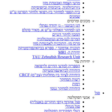
מדעי הצמח ואבטחת מזון
ניורוביולוגיה, ביוכימיה וביופיסיקה
בית הספר למחקר ביו-רפואי ולחקר הסרטן ע"ש
שמוניס
מכונים ומרכזים
הגן הבוטני – גן יהודה נפתלי
הגן למחקר זואולוגי ע"ש א. מאיר סיגלס
המכון לחקר דגניים
המרכז לננו-מדע וננוטכנולוגיה
מרכז מן- התוכנית לאבטחת מזון
תוכנית אדמונד י. ספרא בביואינפורמטיקה
יחידת ה- MRI
TAU Zebrafish Research Unit
יחידות עזר
הספריה למדעי החיים ולרפואה
היחידה לביואינפורמטיקה
היחידה לציוד בין מחלקתי (צב"ם) CRCF
רשות המחקר
רמות
היחידה למחקר גנומי
סגל
אנשי הפקולטה
סגל אקדמי (דפי חוקרים באנגלית)
סגל מנהלי
בעלי תפקידים בפקולטה