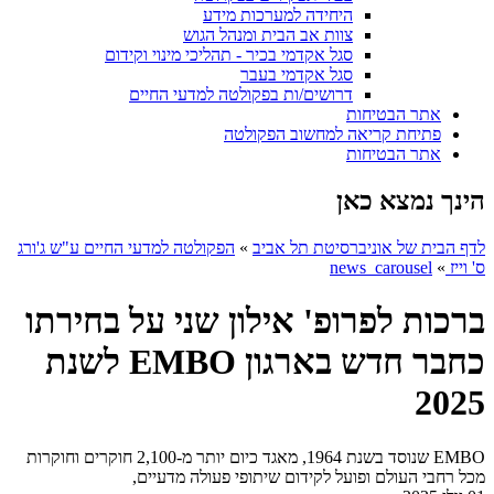
היחידה למערכות מידע
צוות אב הבית ומנהל הגוש
סגל אקדמי בכיר - תהליכי מינוי וקידום
סגל אקדמי בעבר
דרושים/ות בפקולטה למדעי החיים
אתר הבטיחות
פתיחת קריאה למחשוב הפקולטה
אתר הבטיחות
הינך נמצא כאן
לדף הבית של אוניברסיטת תל אביב
»
הפקולטה למדעי החיים ע"ש ג'ורג
ס' וייז
»
news_carousel
ברכות לפרופ' אילון שני על בחירתו
כחבר חדש בארגון EMBO לשנת
2025
EMBO שנוסד בשנת 1964, מאגד כיום יותר מ-2,100 חוקרים וחוקרות
מכל רחבי העולם ופועל לקידום שיתופי פעולה מדעיים,