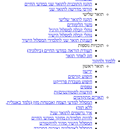
תקנון התוכנית לתואר שני במדעי החיים
קורסי מדרשה לתואר שני
תואר שלישי
תקנון לתואר שלישי
משך הלימודים
נוהלי קבלה למסלול הרגיל
נוהלי קבלה למסלול הישיר
הענקת תואר שני לתלמידי המסלול הישיר
תוכניות נוספות
תעודת הוראה במדעי החיים (ביולוגיה)
חוג לאחר תואר
ללמוד ולחקור
תואר ראשון
ידיעון
חיפוש קורסים
חיפוש מעבדת פרוייקט
טפסים
הודעות לסטודנטים/ות
תארים מתקדמים
המסלול למדעי הצמח ואבטחת מזון (נלמד באנגלית,
ללא תזה)
איך נרשמים לתואר שני?
להיות תלמיד/ת מחקר במדעי החיים
המסלול הישיר מהיר לדוקטורט
המסלול לאקולוגיה ואיכות הסביבה