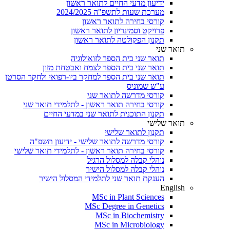
ידיעון מדעי החיים לתואר ראשון
מערכת שעות לתשפ"ה 2024/2025
קורסי בחירה לתואר ראשון
פרויקט וסמינריון לתואר ראשון
תקנון הפקולטה לתואר ראשון
תואר שני
תואר שני בית הספר לזואולוגיה
תואר שני בית הספר לצמח ואבטחת מזון
תואר שני בית הספר למחקר ביו-רפואי ולחקר הסרטן
ע"ש שמוניס
קורסי מדרשה לתואר שני
קורסי בחירה תואר ראשון - לתלמידי תואר שני
תקנון התוכנית לתואר שני במדעי החיים
תואר שלישי
תקנון לתואר שלישי
קורסי מדרשה לתואר שלישי - ידיעון תשפ"ה
קורסי בחירה תואר ראשון - לתלמידי תואר שלישי
נוהלי קבלה למסלול הרגיל
נוהלי קבלה למסלול הישיר
הענקת תואר שני לתלמידי המסלול הישיר
English
MSc in Plant Sciences
MSc Degree in Genetics
MSc in Biochemistry
MSc in Microbiology