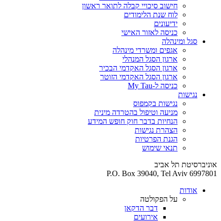
חישוב סיכויי קבלה לתואר ראשון
לוח שנת הלימודים
ידיעונים
כניסה לאזור האישי
סגל ומינהלה
אגפים ומשרדי מינהלה
ארגון הסגל המנהלי
ארגון הסגל האקדמי הבכיר
ארגון הסגל האקדמי הזוטר
כניסה ל-My Tau
נגישות
נגישות בקמפוס
מניעה וטיפול בהטרדה מינית
הנחיות בדבר חוק חופש המידע
הצהרת נגישות
הגנת הפרטיות
תנאי שימוש
אוניברסיטת תל אביב
P.O. Box 39040, Tel Aviv 6997801
אודות
על הפקולטה
דבר הדקאן
אירועים