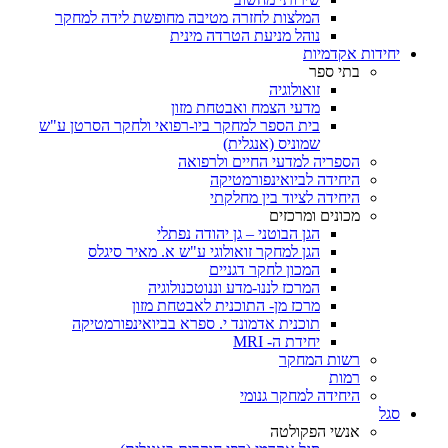
המלצות לחזרה מטיבה מחופשת לידה למחקר
נוהל מניעת הטרדה מינית
יחידות אקדמיות
בתי ספר
זואולוגיה
מדעי הצמח ואבטחת מזון
בית הספר למחקר ביו-רפואי ולחקר הסרטן ע"ש
שמוניס (אנגלית)
הספריה למדעי החיים ולרפואה
היחידה לביואינפורמטיקה
היחידה לציוד בין מחלקתי
מכונים ומרכזים
הגן הבוטני – גן יהודה נפתלי
הגן למחקר זואולוגי ע"ש א. מאיר סיגלס
המכון לחקר דגניים
המרכז לננו-מדע וננוטכנולוגיה
מרכז מן- התוכנית לאבטחת מזון
תוכנית אדמונד י. ספרא בביואינפורמטיקה
יחידת ה- MRI
רשות המחקר
רמות
היחידה למחקר גנומי
סגל
אנשי הפקולטה