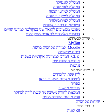
המסלול לגנטיקה
המסלול לזואולוגיה
המסלול למדעי הצמח
המסלול למיקרוביולוגיה
המסלול לנוירוביולוגיה
השתלמות בתר דוקטורט
מפגשי ממשיכים לתואר שני בפקולטה למדעי החיים
דרושים תלמידים לתארים מתקדמים
שרות לסטודנט
MyTau
Moodle- למידה אקדמית ברשת
כיתת מחשבים
CLE- המרכז למצוינות אקדמית בשפות
אגודת הסטודנטים
נגישות
מידע שימושי
לוח שנת הלימודים
למידה מקוונת ושיעורי וידאו
ספריה
שירותי מחשוב
המלצות לחזרה מטיבה מחופשת לידה למחקר
נוהל מניעת הטרדה מינית
יחידות אקדמיות
בתי ספר
זואולוגיה