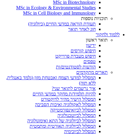
MSc in Biotechnology
MSc in Ecology & Environmental Studies
MSc in Cell Biology and Immunology
תוכניות נוספות
תעודת הוראה במדעי החיים (ביולוגיה)
חוג לאחר תואר
ללמוד ולחקור
תואר ראשון
ידיעון
חיפוש קורסים
חיפוש מעבדת פרוייקט
טפסים
הודעות לסטודנטים/ות
תארים מתקדמים
המסלול למדעי הצמח ואבטחת מזון (נלמד באנגלית,
ללא תזה)
איך נרשמים לתואר שני?
להיות תלמיד/ת מחקר במדעי החיים
המסלול הישיר מהיר לדוקטורט
המסלול לאקולוגיה ואיכות הסביבה
המסלול לביואינפורמטיקה
המסלול לביוטכנולוגיה
המסלול לביולוגיה של התא ואימונולוגיה
המסלול לביולוגיה תאורטית ומתמטית
המסלול לביוכימיה