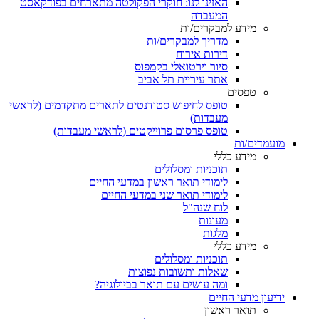
האזינו לנו: חוקרי הפקולטה מתארחים בפודקאסט
המעבדה
מידע למבקרים/ות
מדריך למבקרים/ות
דירות אירוח
סיור וירטואלי בקמפוס
אתר עיריית תל אביב
טפסים
טופס לחיפוש סטודנטים לתארים מתקדמים (לראשי
מעבדות)
טופס פרסום פרוייקטים (לראשי מעבדות)
מועמדים/ות
מידע כללי
תוכניות ומסלולים
לימודי תואר ראשון במדעי החיים
לימודי תואר שני במדעי החיים
לוח שנה"ל
מעונות
מלגות
מידע כללי
תוכניות ומסלולים
שאלות ותשובות נפוצות
ומה עושים עם תואר בביולוגיה?
ידיעון מדעי החיים
תואר ראשון