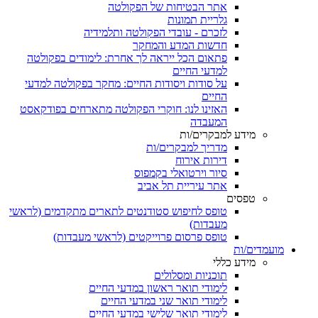
אתר הבטיחות של הפקולטה
גלריית תמונות
לזכרם - עובדי הפקולטה ותלמידיה
חדשות המדע והמחקר
פתאום הכל ייראה לך אחרת: לימודים בפקולטה
למדעי החיים
על סודות ויסודות החיים: מחקר בפקולטה למדעי
החיים
האזינו לנו: חוקרי הפקולטה מתארחים בפודקאסט
המעבדה
מידע למבקרים/ות
מדריך למבקרים/ות
דירות אירוח
סיור וירטואלי בקמפוס
אתר עיריית תל אביב
טפסים
טופס לחיפוש סטודנטים לתארים מתקדמים (לראשי
מעבדות)
טופס פרסום פרוייקטים (לראשי מעבדות)
מועמדים/ות
מידע כללי
תוכניות ומסלולים
לימודי תואר ראשון במדעי החיים
לימודי תואר שני במדעי החיים
לימודי תואר שלישי במדעי החיים