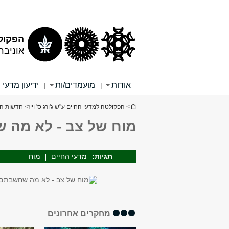
תוכן
תפריט
עליון
ראשי
הפקול
אוניבר
אודות
מועמדים/ות
ידיעון מדעי 
|
|
הינך נמצא כאן
>
הפקולטה למדעי החיים ע"ש ג'ורג ס' וייז
>
חדשות ה
מוח של צב - לא מה
תגיות:
מדעי החיים
מוח
כוחות העל של חיטת הבר
מחקרים אחרונים
הקדומה