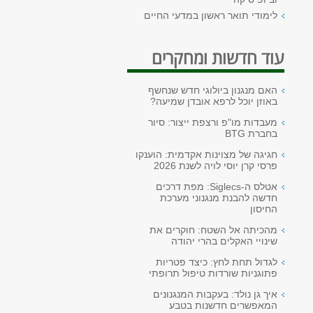
לימודי תואר ראשון במדעי החיים
עוד חדשות ומחקרים
האם מנגנון ביולוגי חדש שנחשף
באוזן יוכל לרפא אובדן שמיעה?
מעבדות מו"פ ורצפת ייצור: סיור
בחברת BTG
חגיגה של מצוינות אקדמית: הוענקו
פרסי קרן יוסי לויה לשנת 2026
אטלס ה-Siglecs: מפת דרכים
חדשה להבנת מנגנוני מערכת
החיסון
מהכיתה אל השטח: חוקרים את
שינויי האקלים בהרי יהודה
לגדול תחת לחץ: כיצד פטריות
פתוגניות שורדות טיפול תרופתי
איך גן נולד: בעקבות המנגנונים
המאפשרים חדשנות בטבע