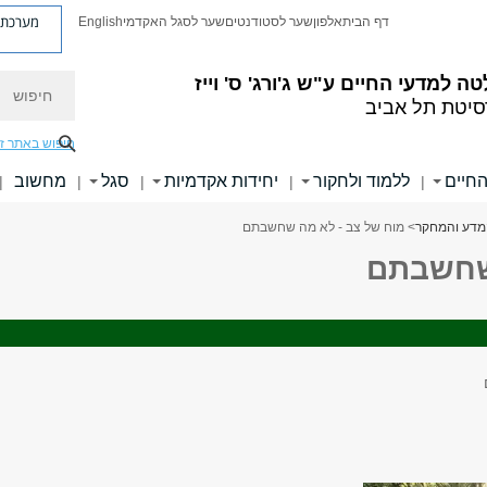
מערכת פ
דף הבית
אלפון
שער לסטודנטים
שער לסגל האקדמי
English
חיפוש
טה למדעי החיים
ע"ש ג'ורג' ס' וייז
סיטת תל אביב
חיפוש באתר ז
החיים
ללמוד ולחקור
יחידות אקדמיות
סגל
מחשוב
|
|
|
|
|
מדע והמחקר
> מוח של צב - לא מה שחשבתם
 שחשבתם