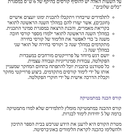
על השעות האלה יש להוסיף קורסים בהיקף של 6 ש"ס במסגרת
"כלים שלובים".
לתלמידים שייבחרו ויתקבלו לתכנית ימונו יועצים אישיים
(חונכים), אשר יעזרו להם במהלך השנה הראשונה לתואר
בקריאת מאמרים, והכנת הרצאה במסגרת סמינר התכנית.
במהלך השנה הראשונה לתואר ילמדו מספר קורסי חובה
משנה ב' כדי לאפשר את הלימוד של קורסי בחירה
מתקדמים במהלך שנה ב' וקורסי בחירה של תואר שני
במהלך שנה ג'.
יושם דגש מיוחד על פרוייקטים מורחבים במעבדות
הפקולטה, עבודות סמינריוניות ועבודה עצמית.
כל סטודנט בתכנית יוכל להתפתח בתחום המחקר שמעניין
אותו על ידי לימוד קורסים מתקדמים, ביצוע פרוייקטי מחקר
וקבלת הדרכה אישית על ידי חוקרי הפקולטה.
קורס הכנה במתמטיקה
קורס ההכנה במתמטיקה מומלץ לתלמידים שלא למדו מתמטיקה
ברמה של 5 יחידות לימוד לבגרות.
מטרת הקורס היא לרענן את הידע שנרכש בבית הספר התיכון
ולהשלימו כהכנה לקראת הלימודים באוניברסיטה.