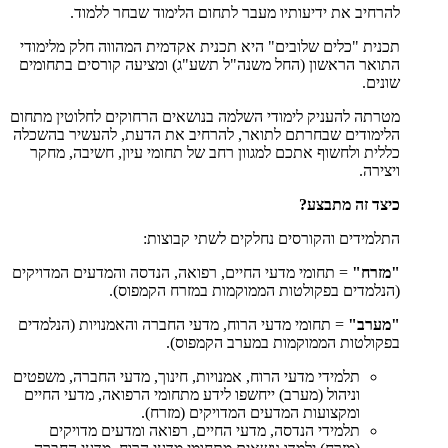
להרחיב את ידיעותיו מעבר לתחום הלימוד שבחר ללמוד.
תכנית "כלים שלובים" היא תכנית אקדמית המהווה חלק מלימודי
התואר הראשון (החל משנה"ל תשע"ג) ומציעה קורסים בתחומים
שונים.
מטרתה להעניק לימודי השלמה בנושאים הרחוקים לחלוטין מתחום
הלימודים שבחרתם לתואר, להרחיב את הדעת, להעשיר בהשכלה
כללית ולחשוף אתכם למגוון רחב של תחומי עיון, חשיבה, מחקר
ויצירה.
כיצד זה מתבצע?
התלמידים והקורסים נחלקים לשתי קבוצות:
"מזרח"
= תחומי מדעי החיים, רפואה, הנדסה והמדעים המדויקים
(הנלמדים בפקולטות הממוקמות במזרח הקמפוס).
"מערב"
= תחומי מדעי הרוח, מדעי החברה והאמנויות (הנלמדים
בפקולטות הממוקמות במערב הקמפוס).
תלמידי מדעי הרוח, אמנויות, חינוך, מדעי החברה, משפטים
וניהול (מערב) ייחשפו לידע מתחומי הרפואה, מדעי החיים
ומקצועות המדעים המדויקים (מזרח).
תלמידי הנדסה, מדעי החיים, רפואה ומדעים מדויקים