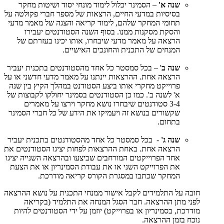
שנה א'
– הסמינר יכלול לימוד מונחי יסוד ושיטות מחקר
בסיסיות במדעי החיים, הרצאות של מספר חברי פקולטה על
תחומי המחקר שלהם, לימוד קריאה והצגה של מאמר מדעי
והסקת מסקנות ממנו. בסוף השנה הסטודנטים יעבירו
הרצאה על מאמר מדעי שיבחרו, אותו יכינו בעזרתם של
המנחים של התכנית והחונכים האישיים.
שנה ב
' – בכל סמסטר כל אחד מהסטודנטים בתכנית יעביר
הרצאה אחת. ההרצאות יינתנו על מאמר מדעי חדשני או על
פרוייקט מחקרי אותו ביצע הסטודנט במהלך הקיץ בין שנה
א' לשנה ב'. כמו כן הסטודנטים בסמינר יחולקו לקבוצות של
3-4 סטודנטים שיבחרו נושא מחקר וירצו על מאמרים
שקשורים בנושא זה ויעמיקו את הידע של כל חברי הסמינר
בתחום.
שנה ג'
- בכל סמסטר כל אחד מהסטודנטים בתכנית יעביר
הרצאה אחת. באחת ההרצאות לפחות יציגו הסטודנטים את
אחד הפרוייקטים המורחבים שביצעו ובהרצאה השנייה יציגו
את הפרוייקט השני או את עבודת הסמינריון או את הצעת
המחקר שכתבו במסגרת הקורס קריאה מודרכת.
חובה על התלמידים לקבל אישור ממנחי התכנית על נושא ההרצאה
לפני מתן ההרצאה. חבר הסגל המנחה את התלמיד (בקריאה
מודרכת, בסמינריון או בפרוייקט) יוזמן על ידי הסטודנטים להיות
נוכח בזמן ההרצאה.