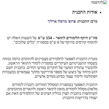
אודות התכנית
מרכז התכנית:
פרופ' מרסלו ארליך
סה"כ היקף הלימודים לתואר – 154 ש"ס
על השעות האלה יש
.
להוסיף קורסים בהיקף של 6 ש"ס במסגרת "כלים שלובים".
מטרת התכנית לאפשר לתלמידים מצטיינים להתקדם ברמה גבוהה
בשטחי התעניינותם העיקריים במסגרת לימודי התואר הראשון,
ולהכשיר עתודת המשך של חוקרים במדעי החיים. בתכנית יושם
דגש מיוחד על ביצוע של מספר פרוייקטי מחקר עצמאיים במעבדות
הפקולטה ולימוד עצמי בסיוע מנחים אישיים.
התכנית תאפשר (במסגרת המסלול המורחב ותכנית לימודים
מלאה) מסלול לימודים מואץ לתואר ראשון ולתארים מתקדמים.
השתתפות בתכנית תצוין בגיליון הציונים של התלמידים וזאת אם
יעמדו בדרישות התכנית.