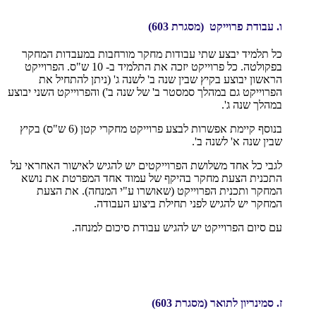
ו. עבודת פרוייקט
(מסגרת 603)
כל תלמיד יבצע שתי עבודות מחקר מורחבות במעבדות המחקר
בפקולטה. כל פרוייקט יזכה את התלמיד ב- 10 ש"ס. הפרוייקט
הראשון יבוצע בקיץ שבין שנה ב' לשנה ג' (ניתן להתחיל את
הפרוייקט גם במהלך סמסטר ב' של שנה ב') והפרוייקט השני יבוצע
במהלך שנה ג'.
בנוסף קיימת אפשרות לבצע פרוייקט מחקרי קטן (6 ש"ס) בקיץ
שבין שנה א' לשנה ב'.
לגבי כל אחד משלושת הפרוייקטים יש להגיש לאישור האחראי על
התכנית הצעת מחקר בהיקף של עמוד אחד המפרטת את נושא
המחקר ותכנית הפרוייקט (שאושרו ע"י המנחה). את הצעת
המחקר יש להגיש לפני תחילת ביצוע העבודה.
עם סיום הפרוייקט יש להגיש עבודת סיכום למנחה.
ז. סמינריון לתואר
(מסגרת 603)