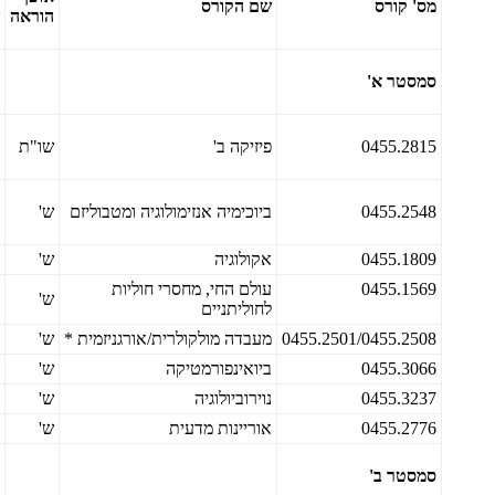
מס' קורס
שם הקורס
הוראה
סמסטר א'
0455.2815
פיזיקה ב'
שו"ת
0455.2548
ביוכימיה אנזימולוגיה ומטבוליזם
ש'
0455.1809
אקולוגיה
ש'
0455.1569
עולם החי, מחסרי חוליות
ש'
לחוליתניים
0455.2501/0455.2508
מעבדה מולקולרית/אורגניזמית *
ש'
0455.3066
ביואינפורמטיקה
ש'
0455.3237
נוירוביולוגיה
ש'
0455.2776
אוריינות מדעית
ש'
סמסטר ב'