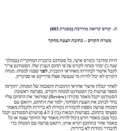
ה. קורס קריאה מודרכת
(מסגרת 603)
מטרת הקורס – כתיבת הצעת מחקר
היות ומדובר בקורס אישי, כל סטודנט בתכנית המחקרית (במהלך
שנה ג') יבחר מנחה לקורס על פי תחום העניין שלו. הסטודנט צריך
לקבל אישור לבחירתו מאחראי התכנית,
לפני
שפנה למנחה. מנחה
הקורס לא יכול להיות מי שנעשה אצלו פרוייקט או סמינריון.
לאחר קבלת אישור אחראי התוכנית והסכמה של המנחה, יתקיימו
מספר פגישות בין הסטודנט למנחה הקורס. בפגישה ראשונה:
הסטודנט יקבל מאמר סקירה (
Review
) שמתאר את התחום עליו
בחר לכתוב את הצעת המחקר, ילמד את התחום, ויתאם עם
המנחה פגישה נוספת להבהרת נקודות לא ברורות ולקבלת מאמר
ספציפי בתחום. בפגישות הבאות (בין 3 ל-4 פגישות) הסטודנט יקבל
בכל פעם מאמר חדש (יכול להיות מאמר של החוקר עצמו או כל
מאמר אחר בתחום) יקרא אותו, ויתאם פגישה עם המנחה כדי
להבהיר נקודות לא ברורות.