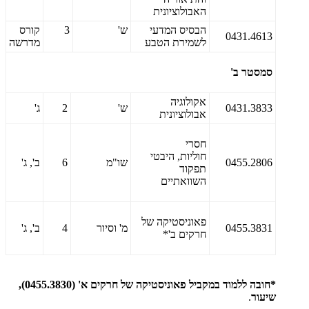
האבולוציונית
הבסיס המדעי
ש'
3
קורס
0431.4613
לשמירת הטבע
מדרשה
סמסטר ב'
אקולוגיה
0431.3833
ש'
2
ג'
אבולוציונית
חסרי
חוליות, היבטי
0455.2806
שו"מ
6
ב', ג'
תפקוד
השוואתיים
פאוניסטיקה של
0455.3831
מ' וסיור
4
ב', ג'
חרקים ב'*
*חובה ללמוד במקביל פאוניסטיקה של חרקים א' (0455.3830),
שיעור
.