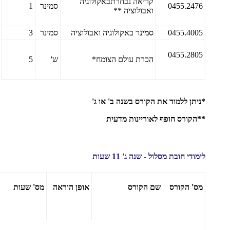
קריאה נבחרתבאקולוגיה
0455.2476
סמינר
1
ואבולוציה **
0455.4005
סמינר באקולוגיה ואבולוציה
סמינר
3
0455.2805
הכרת עולם הצומח*
ש'
5
*ניתן ללמוד את הקורס בשנה ב' או ג'
**הקורס חופף לאוריינות מדעית
לימודי חובת מסלול - שנה ג' 11 שעות
מס' הקורס
שם הקורס
אופן
הוראה
מס' שעות