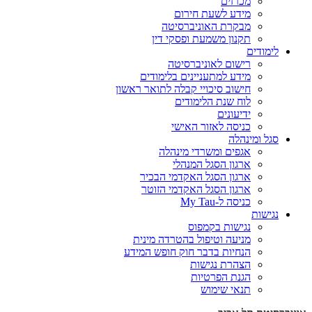
מכרזים
מידע לשעת חירום
מבקרת האוניברסיטה
תקנון משמעת ופסקי דין
לימודים
רישום לאוניברסיטה
מידע למתעניינים בלימודים
חישוב סיכויי קבלה לתואר ראשון
לוח שנת הלימודים
ידיעונים
כניסה לאזור האישי
סגל ומינהלה
אגפים ומשרדי מינהלה
ארגון הסגל המנהלי
ארגון הסגל האקדמי הבכיר
ארגון הסגל האקדמי הזוטר
כניסה ל-My Tau
נגישות
נגישות בקמפוס
מניעה וטיפול בהטרדה מינית
הנחיות בדבר חוק חופש המידע
הצהרת נגישות
הגנת הפרטיות
תנאי שימוש