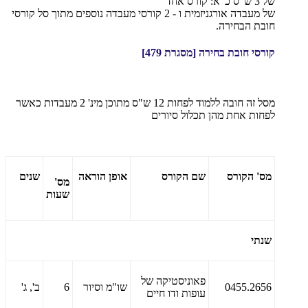
של 3 ש"ס כ"א: קורס אחד
של מעבדה אורגניזמית ו - 2 קורסי מעבדה נוספים מתוך סל קורסי
חובת הבחירה.
קורסי חובת בחירה [מסגרת 479]
מסל זה חובה ללמוד לפחות 12 ש"ס מתוכן מינ' 2 מעבדות כאשר
לפחות אחת מהן תכלול סיורים
מס' הקורס
שם הקורס
אופן
הוראה
שנים
מס'
שעות
שנתי
פאוניסטיקה של
0455.2656
שו"מ וסיור
6
ב', ג'
עופות ודו חיים