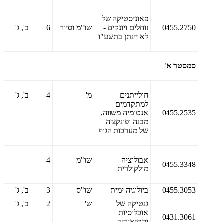
פאוניסטיקה של
0455.2750
זוחלים ויונקים -
שו"מ וסיור
6
ב', ג'
לא יינתן בתשע"ו
סמסטר א'
חולייתנים
מ'
4
ב', ג'
למתקדמים –
0455.2535
אנטומיה משווה,
מבנה ופונקציה
של מערכות הגוף
אבולוציה
שו"מ
4
0455.3348
מולקולרית
0455.3053
ביולוגיה ימית
שו"ס
3
ב', ג'
גנטיקה של
ש'
2
ב', ג'
אוכלוסיות
0431.3061
והתיאוריה