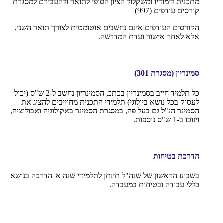
מתכנית לימודיו ומשקלול הציון הסופי לתואר ולהעבירם למסגרת
קורסים עודפים (997)
הקורסים העודפים אינם נחשבים אוטומטית לצורך תואר השני,
אלא לאחר אישור ועדת המדרשה.
סמינריון (מסגרת 301)
כל תלמיד חייב בסמינריון בכתב, הסמינריון נחשב ל-2 ש"ס (יכול
לעסוק בכל נושא ביולוגי) תלמידי התכנית מחוייבים להציג את
הסמינר הנ"ל גם בעל פה, במסגרת הסמינר באקולוגיה ואבולוציה,
ויזוכו ב-1 ש"ס נוספות.
הדרכת בטיחות
בשבוע הראשון של שנה"ל תינתן לתלמידי שנה א' הדרכה בנושא
כללי עבודה ובטיחות במעבדה.