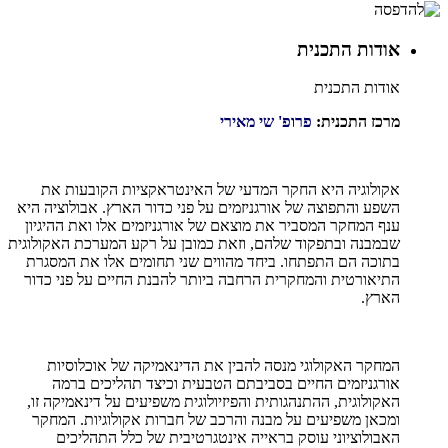
אודות התכנית
אודות התכנית
מרכז התכנית:
פרופ' שי מאירי
אקולוגיה היא החקר המדעי של האינטראקציות הקובעות את
השפע והתפוצה של אורגניזמים על פני כדור הארץ. אבולוציה היא
ענף המחקר המסביר את מוצאם של אורגניזמים אלו ואת ההיגיון
שבמבנה ובתפקוד שלהם, וזאת כמובן על רקע המערכת האקולוגית
בתוכה הם התפתחו. ביחד מהווים שני תחומים אלו את המסגרת
התיאורטית והמחקרית הרחבה ביותר להבנת החיים על פני כדור
הארץ.
המחקר האקולוגי מנסה להבין את הדינאמיקה של אוכלוסיות
אורגניזמים החיים בסביבתם הטבעית וכיצד תהליכים ברמה
האקולוגית, ההתנהגותית והפיזיולוגית משפיעים על דינאמיקה זו,
ומכאן משפיעים על מבנה והרכב של חברות אקולוגיות. המחקר
האבולוציוני עוסק בראייה אינטגרטיבית של כלל התהליכים