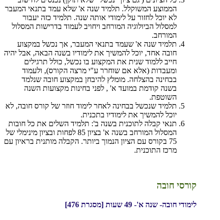
הממוצע המשוקלל. תלמיד שנה א' שלא עמד בתנאי המעבר
לא יוכל לחזור על לימודי אותה שנה. תלמיד כזה יעבור
למסלול הביולוגיה המורחב ויחויב לעמוד בדרישות המסלול
המורחב.
תלמיד שנה א' שעמד בתנאי המעבר, אך נכשל במקצוע
חובה אחד, יוכל להמשיך את לימודיו בשנה הבאה, אבל יהיה
חייב ללמוד שנית את המקצוע בו נכשל, כולל תרגילים
ומעבדות (אלא אם שוחרר ע"י מרצה הקורס), ולעמוד
בבחינה בהצלחה. מומלץ להיבחן במקצוע חובה שנלמד
בשנה קודמת במועד א' , לפני בחינות מקצועות השנה
השוטפת.
תלמיד שנכשל בבחינה לאחר לימוד חוזר של קורס חובה, לא
יוכל להמשיך את לימודיו בתכנית.
תנאי קבלה לתוכנית בשנה ב': תלמיד השלים את כל חובות
המסלול המורחב בשנה א' בציון 85 לפחות ובציון מינימלי של
75 בקורס עם הציון הנמוך ביותר. הקבלה מותנית בראיון עם
מרכז התוכנית.
קורסי חובה
לימודי חובה- שנה א'- 49 שעות [מסגרת 476]