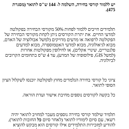
יש ללמוד קורסי בחירה, השלמה ל- 144 ש"ס לתואר (מסגרת
475).
תלמידים חייבים ללמוד לפחות 50% מקורסי הבחירה בפקולטה
למדעי החיים. את יתרת הקורסים ניתן לקחת מקורסי הבחירה של
הפקולטה לרפואה או מדעים מדויקים (למשל אבולוציה של האדם,
מבוא לגיאולוגיה, מבוא למדעי האטמוספרה, מבוא למדעים
פלנטריים, שינויי אקלים), או לחילופין מפקולטות אחרות
(למשל
GIS
, פילוסופיה של המדע), עד 4 ש"ס בתחומים הקרובים
לביולוגיה.
ציוני כל קורסי בחירה הנלמדים מחוץ לפקולטה יוכנסו לשקלול הציון
הסופי לתואר.
כל בקשה לקורסים נוספים מחיבת אישור ועדת הוראה.
תלמיד שילמד קורסי בחירה נוספים מעבר למחויב לתואר יהיה
רשאי, עם סיום לימודיו לתואר (לאחר סיום
כל
החובות לתואר),
להודיע למזכירות התלמידים אילו קורסים הוא מבקש להוציא