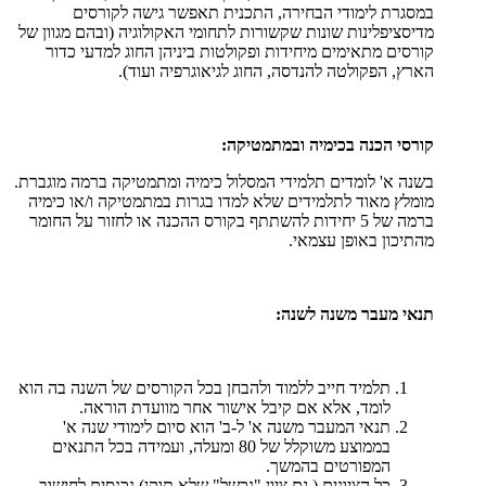
במסגרת לימודי הבחירה, התכנית תאפשר גישה לקורסים
מדיסציפלינות שונות שקשורות לתחומי האקולוגיה (ובהם מגוון של
קורסים מתאימים מיחידות ופקולטות ביניהן החוג למדעי כדור
הארץ, הפקולטה להנדסה, החוג לגיאוגרפיה ועוד).
קורסי הכנה בכימיה ובמתמטיקה:
בשנה א' לומדים תלמידי המסלול כימיה ומתמטיקה ברמה מוגברת.
מומלץ מאוד לתלמידים שלא למדו בגרות במתמטיקה ו/או כימיה
ברמה של 5 יחידות להשתתף בקורס ההכנה או לחזור על החומר
מהתיכון באופן עצמאי.
תנאי מעבר משנה לשנה:
תלמיד חייב ללמוד ולהבחן בכל הקורסים של השנה בה הוא
לומד, אלא אם קיבל אישור אחר מוועדת הוראה.
תנאי המעבר משנה א' ל-ב' הוא סיום לימודי שנה א'
בממוצע משוקלל של 80 ומעלה, ועמידה בכל התנאים
המפורטים בהמשך.
כל הציונים ( גם ציון "נכשל" שלא תוקן) נכנסים לחישוב