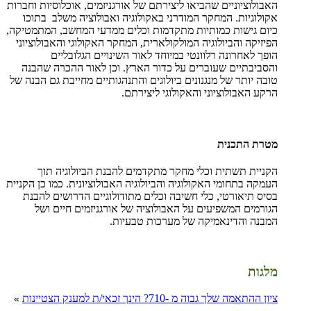
האבולוציוניים שהביאו ליצירתם של אורגניזמים, אוכלוסיות וחברות
אקולוגיות. המחקר המודרני באקולוגיה ואבולוציה משלב בתוכו
כיום גישות כמותיות מתקדמות וכלים ממדעי המחשב, המתמטיקה,
הפיזיקה והביולוגיה המולקולארית, המחקר האקולוגי והאבולוציוני
הופך לאחרונה רלוונטי במיוחד לאור השינויים הגלובליים
והסביבתיים שעוברים על כדור הארץ. וכן לאור ההכרה שהבנה
טובה יותר של מנגנונים ביולוגים והתנהגותיים מחייבת גם הבנה של
הרקע האבולוציוני והאקולוגי ליצירתם.
מטרת התכנית
הקניית תשתית וכלי מחקר מתקדמים להבנת הביולוגיה תוך
העמקה בתחומי האקולוגיה והביולוגיה האבולוציונית. כמו כן הקניית
בסיס תיאורטי, כלי חשיבה וכלים מתודולוגיים הדרושים להבנת
הגורמים המשפיעים על האבולוציה של אורגניזמים חיים ושל
המבנה והדינאמיקה של מערכות טבעיות.
מלגות
ציון ההתאמה שלך גבוה מ -710? הינך זכאי/ת למענק הצטיינות
»