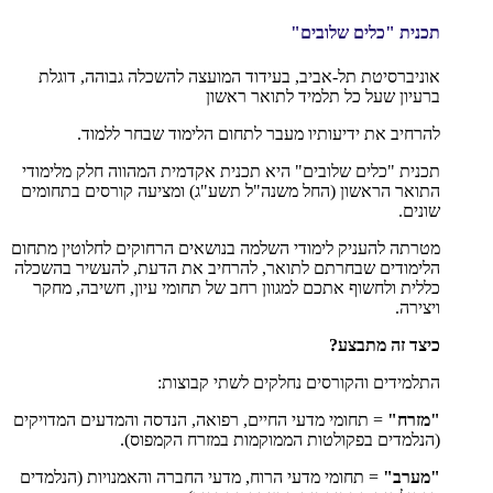
תכנית "כלים שלובים"
אוניברסיטת תל-אביב, בעידוד המועצה להשכלה גבוהה, דוגלת
ברעיון שעל כל תלמיד לתואר ראשון
להרחיב את ידיעותיו מעבר לתחום הלימוד שבחר ללמוד.
תכנית "כלים שלובים" היא תכנית אקדמית המהווה חלק מלימודי
התואר הראשון (החל משנה"ל תשע"ג) ומציעה קורסים בתחומים
שונים.
מטרתה להעניק לימודי השלמה בנושאים הרחוקים לחלוטין מתחום
הלימודים שבחרתם לתואר, להרחיב את הדעת, להעשיר בהשכלה
כללית ולחשוף אתכם למגוון רחב של תחומי עיון, חשיבה, מחקר
ויצירה.
כיצד זה מתבצע?
התלמידים והקורסים נחלקים לשתי קבוצות:
"מזרח"
= תחומי מדעי החיים, רפואה, הנדסה והמדעים המדויקים
(הנלמדים בפקולטות הממוקמות במזרח הקמפוס).
"מערב"
= תחומי מדעי הרוח, מדעי החברה והאמנויות (הנלמדים