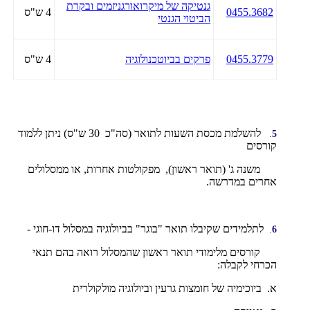
גנטיקה של מיקרואורגניזמים ובקרת
0455.3682
4 ש"ס
הביטוי הגנטי
0455.3779
פרקים בביוטכנולוגיה
4 ש"ס
להשלמת מכסת השעות לתואר (סה"כ 30 ש"ס) ניתן ללמוד
.
5
קורסים
משנה ג' (תואר ראשון), מפקולטות אחרות, או ממסלולים
אחרים במדרשה.
לתלמידים שקיבלו תואר "בוגר" בביולוגיה במסלול דו-חוגי -
.
6
קורסים מלימודי תואר ראשון שהמסלול רואה בהם תנאי
הכרחי לקבלה:
א. ביוכימיה של חומצות גרעין וביולוגיה מולקולרית