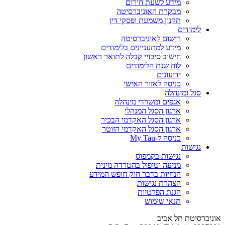
מידע לשעת חירום
מבקרת האוניברסיטה
תקנון משמעת ופסקי דין
לימודים
רישום לאוניברסיטה
מידע למתעניינים בלימודים
חישוב סיכויי קבלה לתואר ראשון
לוח שנת הלימודים
ידיעונים
כניסה לאזור האישי
סגל ומינהלה
אגפים ומשרדי מינהלה
ארגון הסגל המנהלי
ארגון הסגל האקדמי הבכיר
ארגון הסגל האקדמי הזוטר
כניסה ל-My Tau
נגישות
נגישות בקמפוס
מניעה וטיפול בהטרדה מינית
הנחיות בדבר חוק חופש המידע
הצהרת נגישות
הגנת הפרטיות
תנאי שימוש
אוניברסיטת תל אביב