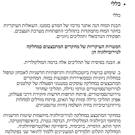
כללי
כללי
הבנת המוח הנה אתגר מרכזי של המדע בזמננו. השאלות העיקריות
בחקר המוח מתמקדות בתהליכי התפתחות מערכת העצבים,
תפקודה הנורמאלי ותהליכים ניווניים.
המטרות העיקריות של מחקרים המתבצעים במחלקה
לנוירוביולוגיה הן
:
א. הבנה בסיסית של תהליכים אלה ברמה המולקולרית.
ב. שימוש בגישות ביוטכנולוגיות ותרופתיות חדשניות לאבחון וטיפול
במחלות ניווניות ובממאירויות הפוגעות במוח. המחקרים
המתבצעים במחלקה עוסקים במנגנוני הפעולה של קולטנים
לנוירוטרנסמיטורים וגורמי גדילה, תהליכי שחרור
נוירוטרנסמיטורים, פיתוח תרופות חדשות וחקירת דרכי פעולתן,
אפיון תהליכי גדילה ומוות של תאים, פיתוח מודלים למחלות
נוירודגנרטיביות בחיה השלמה (חיות טרנסגניות).
במחקר המתבצע במחלקה לנוירוביולוגיה מיושמות שיטות חדשניות
מתחומי הביולוגיה המולקולרית, הנדסה גנטית, ביואינפורמטיקה,
חקר התא, הדמייה, ביוכימיה, ביופיזיקה ואלקטרופיזיולוגיה.
המחלקה תקלוט תלמידים המעוניינים ללמוד לתואר שני בפקולטה