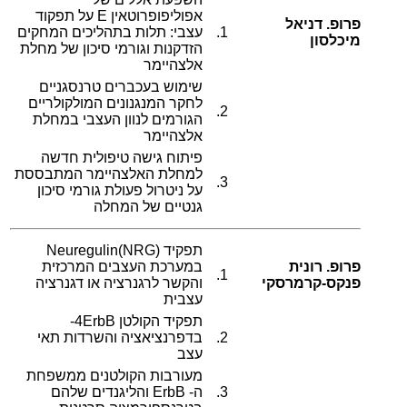
אפוליפופרוטאין E על תפקוד
פרופ. דניאל
1.
עצבי: תלות בתהליכים המחקים
מיכלסון
הזדקנות וגורמי סיכון של מחלת
אלצהיימר
שימוש בעכברים טרנסגניים
לחקר המנגנונים המולקולריים
2.
הגורמים לנוון העצבי במחלת
אלצהיימר
פיתוח גישה טיפולית חדשה
למחלת האלצהיימר המתבססת
3.
על ניטרול פעולת גורמי סיכון
גנטיים של המחלה
תפקיד Neuregulin(NRG)
פרופ. רונית
במערכת העצבים המרכזית
1.
פנקס-קרמרסקי
והקשר לרגנרציה או דגנרציה
עצבית
תפקיד הקולטן 4ErbB-
2.
בדפרנציאציה והשרדות תאי
עצב
מעורבות הקולטנים ממשפחת
3.
ה- ErbB והליגנדים שלהם