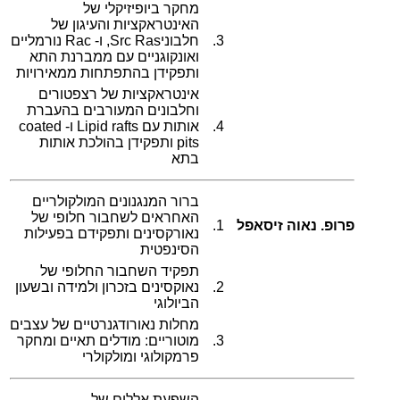
מחקר ביופיזיקלי של
האינטראקציות והעיגון של
3.
חלבוניSrc Ras, ו- Rac נורמליים
ואונקוגניים עם ממברנת התא
ותפקידן בהתפתחות ממאירויות
אינטראקציות של רצפטורים
וחלבונים המעורבים בהעברת
4.
אותות עם Lipid rafts ו- coated
pits ותפקידן בהולכת אותות
בתא
ברור המנגנונים המולקולריים
האחראים לשחבור חלופי של
פרופ. נאוה זיסאפל
1.
נאורקסינים ותפקידם בפעילות
הסינפטית
תפקיד השחבור החלופי של
2.
נאוקסינים בזכרון ולמידה ובשעון
הביולוגי
מחלות נאורודגנרטיים של עצבים
3.
מוטוריים: מודלים תאיים ומחקר
פרמקולוגי ומולקולרי
השפעת אללים של