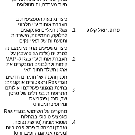
חיות מעבדה, והיסטולוגיה
כיצד נקבעת הספציפיות ב
העברת אותות ע"י חלבוני
פרופ. יואל קלוג
1.
Rasנורמליים ואונקוגנים
לחלוקה, התמיינות, הישרדות
ותנועתיות של תאי יונקים
כיצד משפיעים מתחמי ממברנה
לטרליים (caveolea rafts) על
2.
העברת אותות ע"י Ras ל- MAP
קינזות ולחלבונים המבקרים את
ארגון השלד התוך תאי
תכנון והכנה של חומרים חדשים
נוגדי Ras ורצפטורים אונקוגנים:
בחינת מנגנוני פעולתם ויעילותם
3.
התרופתית במודלים של סרטן
שד, סרטן פנקריאס
ונוירופיברומטוזיס
מחקרים על השימוש בנוגדי Ras
כאמצעי טיפולי במחלות
4.
אוטואימוניות [טרשת נפוצה,
זאבת] ובמחלות פרוליפרטיביות
[מניעת אנגיוגנזה ופיברוזיס]