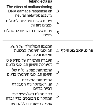
telangiectasia
The effect of malfunctioning
DNA damage response on
3.
neural netwrok activity
פיתוח גישות טיפוליות למחלות
4.
עצבים ניווניות
פתוח גישות חדשניות להשתלות
5.
עיניים
המנגנון המולקולרי של השעון
פרופ. יואב גוטהילף
1.
הביולוגי היממתי בבלוטת
האצטרובל בדגים
העברה והתמרה של מידע פוטי
2.
למערכת השעון הביולוגי בדגים
התפתחות פונקציונלית של
3.
השעון הביולוגי היממתי בדגים
התפתחות המערכת
4.
הניורואנדוקרינית המבקרת
רבייה בדגים
חקר מחלת האלצהיימר כל
5.
המחקרים מבוצעים בדגי זברה
אנליזה חישובית כלל גנומית