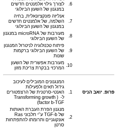
6.
לצורך גילוי אלמנטים חדשים
במנגנון של השעון הביולוגי
אנליזה פונקציונאלית, בחיה
7.
השלמה, של אלמנטים חדשים
במנגנון של השעון הביולוגי
מעורבות של microRNA במנגנון
8.
של השעון הביולוגי
פיתוח טכנולוגיה לניטרול המנגנון
9.
של השעון הביולוגי ברקמות
שונות
מעורבות אפשרית של השעון
10.
המרכזי בבקרת צריכת מזון
המנגנונים המובילים לעיכוב
גידול תאים ולפעילות
פרופ. יואב הניס
1.
האנטי-סרטנית של הרצפטורים
ל- ( Transforming growth
)
factor b-
TGF
מנגנון הפרת העברת האותות
של TGF-b ע"י חלבוני Ras
2.
אונקוגניים ותרומתו להתפתחות
סרטן