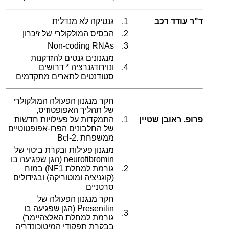
ד"ר עודד רכב
1.
גנטיקה לא מנדלית
2.
הבסיס המולקולרי של זיכרון
Non-coding RNAs
3.
מנגנונים גנטים להזדקנות
4.
ונוירודגנרציה * דרושים
סטודנטים לתארים מתקדמים
חקר מנגנון הפעולה המולקולרי
של תהליך האפופטוזיס,
פרופ. ראובן שטיין
1.
התמקדות על פעילויות חדשות
של החלבונים הפרו-אפופטוטיים
ממשפחת .Bcl-2
מנגנון פעילות ובקרת ביטוי של
neurofibromin (הגן שפגיעה בו
2.
גורמת למחלת NF1) במוח
(קוגניציה ומוטוריקה) ובגידולים
סרטניים
חקר מנגנון הפעולה של
Presenilin (הגן שפגיעה בו
3.
גורמת למחלת האלצהיימר)
בבקרת תפקודי המיטוכונדריה