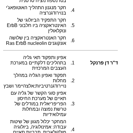
בטרנספורמציה סרטנית
חקר מנגנון התהליך האוטופאג'י
4.
בנוירודגנרציה
חקר התפקיד הביולוגי של
5.
האינטראקציה ביו חלבוני ErbB
ונוקלאולין
חקר האנטראקציה בין שלושה
6.
אונקוגנים Ras ErbB nucleolin
אפיון ותפקוד תאי גליה
ד"ר דן פרנקל
1.
בתהליכים דלקתיים במערכת
העצבים המרכזית
תפקוד ואפיון הגליה במהלך
2.
מחלות
נויירודגנרטיביות:אלצהיימר ושבץ
אפיון סוגי הקשר של גליה עם
תאיים של מערכת החיסון
3.
הפריפריאלית במודלים של
טרשת נפוצה ובמחלות
עמילואידיות
המחקר יכלול מגוון של שיטות
עבודה: אמינולוגיה, ביולוגיה
4.
מולקולארית, תרביות תאיים,