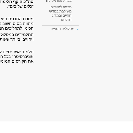
בביואינפורמטיקה
סה"כ היקף הלימודים בב
"כלים שלובים".
תכנית לימודים
משולבת במדעי
החיים ובמדעי
מטרת התכנית היא לה
הרפואה
מהווה בסיס חשוב ל
הכימי לתהליכים הביו
מסלולים נוספים
התלמידים במסלול ז
ויחוייבו ביותר שעות
תלמיד אשר יסיים לי
אוניברסיטה" בכל ה
את הקורסים המומלצ