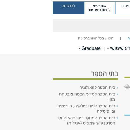
ניות
אזור אישי
להרשמה
לסטודנטים.יות
ה
חיפוש בכל האוניברסיטה
דע שימושי
Graduate
|
בתי הספר
בית הספר לזואולוגיה
בית הספר למדעי הצמח ואבטחת
מזון
בית הספר לניורוביולוגיה, ביוכימיה
וביופיסיקה
בית הספר למחקר ביו-רפואי ולחקר
הסרטן ע"ש שמוניס (אנגלית)