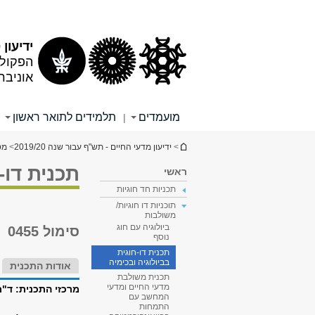
תוכן
תפריט
עליון
ראשי
ידיעון 2019/20
הפקולט
אוניבר
מועמדים
תלמידים לתואר ראשון
|
הינך נמצא כאן
>
ידיעון מדעי החיים - תש"ף עבור שנה 2019/20
>
מס
תכנית דו-
ראשי
תכניות חד חוגיות
תוכניות דו חוגיות/
משולבות
ביולוגיה עם חוג
סימול 0455
נוסף
תכנית דו-חוגית
בביולוגיה ובכימיה
אודות התכנית
תכנית משולבת
מדעי החיים ומדעי
מרכזי התכנית:
ד"ר
המחשב עם
התמחות