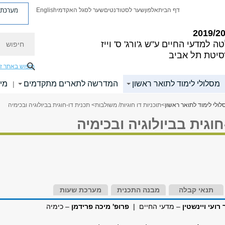
מערכת פ
דף הבית
אלפון
שער לסטודנטים
שער לסגל האקדמי
English
חיפוש
ה למדעי החיים
ע"ש ג'ורג' ס' וייז
סיטת תל אביב
חיפוש באתר ז
מסלולי לימוד לתואר ראשון
המדרשה לתארים מתקדמים
מי
|
לולי לימוד לתואר ראשון
>
תוכניות דו חוגיות/ משולבות
> תכנית דו-חוגית בביולוגיה ובכימיה
חוגית בביולוגיה ובכימיה
תנאי קבלה
מבנה התכנית
מערכת שעות
 רועי ויינשטין
– מדעי החיים |
פרופ' מיכה פרידמן
– כימיה