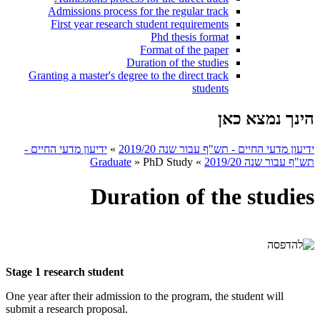
Admissions process for the regular track
First year research student requirements
Phd thesis format
Format of the paper
Duration of the studies
Granting a master's degree to the direct track
students
הינך נמצא כאן
ידיעון מדעי החיים - תש"ף עבור שנה 2019/20
»
ידיעון מדעי החיים -
תש"ף עבור שנה 2019/20
»
PhD Study
»
Graduate
Duration of the studies
Stage 1 research student
One year after their admission to the program, the student will
submit a research proposal.