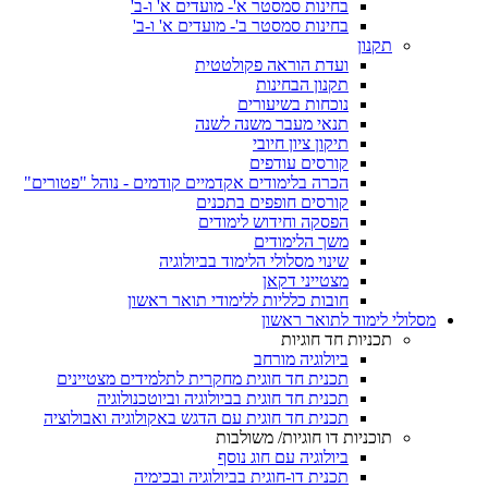
בחינות סמסטר א'- מועדים א' ו-ב'
בחינות סמסטר ב'- מועדים א' ו-ב'
תקנון
ועדת הוראה פקולטטית
תקנון הבחינות
נוכחות בשיעורים
תנאי מעבר משנה לשנה
תיקון ציון חיובי
קורסים עודפים
הכרה בלימודים אקדמיים קודמים - נוהל "פטורים"
קורסים חופפים בתכנים
הפסקה וחידוש לימודים
משך הלימודים
שינוי מסלולי הלימוד בביולוגיה
מצטייני דקאן
חובות כלליות ללימודי תואר ראשון
מסלולי לימוד לתואר ראשון
תכניות חד חוגיות
ביולוגיה מורחב
תכנית חד חוגית מחקרית לתלמידים מצטיינים
תכנית חד חוגית בביולוגיה וביוטכנולוגיה
תכנית חד חוגית עם הדגש באקולוגיה ואבולוציה
תוכניות דו חוגיות/ משולבות
ביולוגיה עם חוג נוסף
תכנית דו-חוגית בביולוגיה ובכימיה