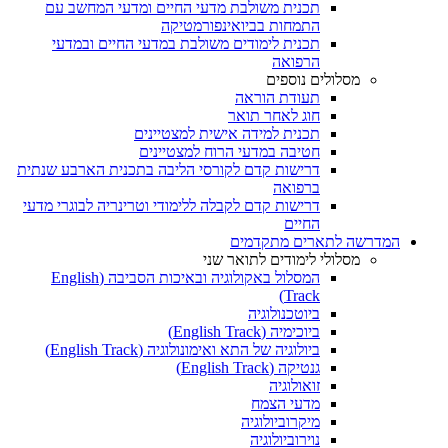
תכנית משולבת מדעי החיים ומדעי המחשב עם
התמחות בביואינפורמטיקה
תכנית לימודים משולבת במדעי החיים ובמדעי
הרפואה
מסלולים נוספים
תעודת הוראה
חוג לאחר תואר
תכנית למידה אישית למצטיינים
חטיבה במדעי הרוח למצטיינים
דרישות קדם לקורסי הליבה בתכנית הארבע שנתית
ברפואה
דרישות קדם לקבלה ללימודי וטרינריה לבוגרי מדעי
החיים
המדרשה לתארים מתקדמים
מסלולי לימודים לתואר שני
המסלול באקולוגיה ובאיכות הסביבה (English
Track)
ביוטכנולוגיה
ביוכימיה (English Track)
ביולוגיה של התא ואימונולוגיה (English Track)
גנטיקה (English Track)
זואולוגיה
מדעי הצמח
מיקרוביולוגיה
נוירוביולוגיה