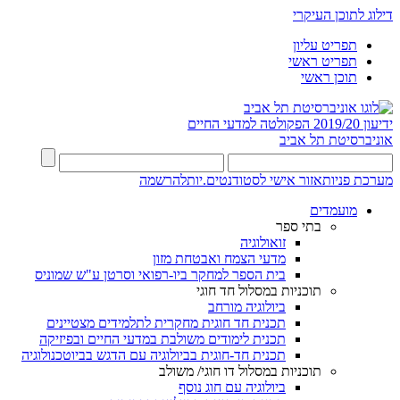
דילוג לתוכן העיקרי
תפריט עליון
תפריט ראשי
תוכן ראשי
ידיעון 2019/20
הפקולטה למדעי החיים
אוניברסיטת תל אביב
מערכת פניות
אזור אישי לסטודנטים.יות
להרשמה
מועמדים
בתי ספר
זואולוגיה
מדעי הצמח ואבטחת מזון
בית הספר למחקר ביו-רפואי וסרטן ע"ש שמוניס
תוכניות במסלול חד חוגי
ביולוגיה מורחב
תכנית חד חוגית מחקרית לתלמידים מצטיינים
תכנית לימודים משולבת במדעי החיים ובפיזיקה
תכנית חד-חוגית בביולוגיה עם הדגש בביוטכנולוגיה
תוכניות במסלול דו חוגי/ משולב
ביולוגיה עם חוג נוסף