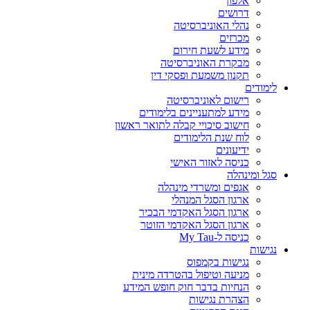
אלפון
דרושים
נהלי האוניברסיטה
מכרזים
מידע לשעת חירום
מבקרת האוניברסיטה
תקנון משמעת ופסקי דין
לימודים
רישום לאוניברסיטה
מידע למתעניינים בלימודים
חישוב סיכויי קבלה לתואר ראשון
לוח שנת הלימודים
ידיעונים
כניסה לאזור האישי
סגל ומינהלה
אגפים ומשרדי מינהלה
ארגון הסגל המנהלי
ארגון הסגל האקדמי הבכיר
ארגון הסגל האקדמי הזוטר
כניסה ל-My Tau
נגישות
נגישות בקמפוס
מניעה וטיפול בהטרדה מינית
הנחיות בדבר חוק חופש המידע
הצהרת נגישות