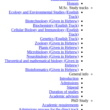
Honors
M.Sc. Study tracks
Ecology and Environmental Studies (English
Track)
Biotechnology (Given in Hebrew)
Biochemistry (English Track)
Cellular Biology and Immunology (English
Track)
Genetics (English Track)
Zoology (Given in Hebrew)
Plants (Given in Hebrew)
Microbiology (Given in Hebrew)
Neurobiology (Given in Hebrew)
Theoretical and mathematical biology (Given in
Hebrew)
Bioinformatics (Given in Hebrew)
General info
Introduction
Admissions
Stipend
Duration of studies
Academic advisors
PhD Study
Academic requirements
Admissions process for the direct track