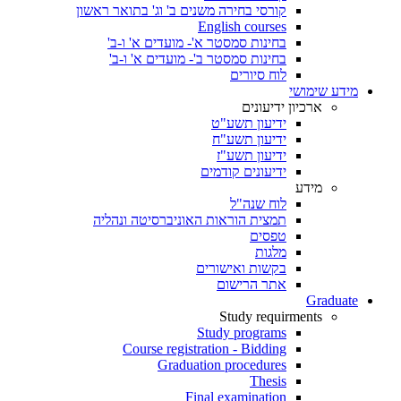
קורסי בחירה משנים ב' וג' בתואר ראשון
English courses
בחינות סמסטר א'- מועדים א' ו-ב'
בחינות סמסטר ב'- מועדים א' ו-ב'
לוח סיורים
מידע שימושי
ארכיון ידיעונים
ידיעון תשע"ט
ידיעון תשע"ח
ידיעון תשע"ז
ידיעונים קודמים
מידע
לוח שנה"ל
תמצית הוראות האוניברסיטה ונהליה
טפסים
מלגות
בקשות ואישורים
אתר הרישום
Graduate
Study requirments
Study programs
Course registration - Bidding
Graduation procedures
Thesis
Final examination