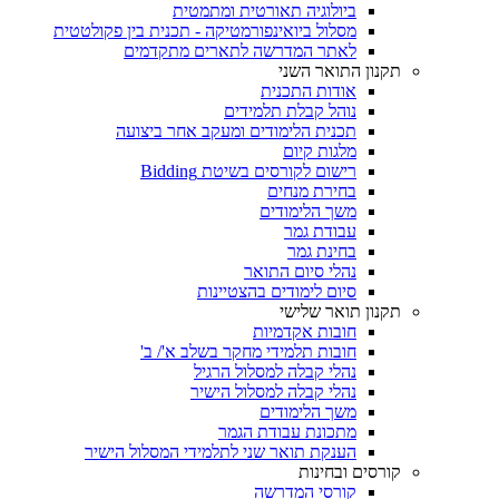
ביולוגיה תאורטית ומתמטית
מסלול ביואינפורמטיקה - תכנית בין פקולטטית
לאתר המדרשה לתארים מתקדמים
תקנון התואר השני
אודות התכנית
נוהל קבלת תלמידים
תכנית הלימודים ומעקב אחר ביצועה
מלגות קיום
רישום לקורסים בשיטת Bidding
בחירת מנחים
משך הלימודים
עבודת גמר
בחינת גמר
נהלי סיום התואר
סיום לימודים בהצטיינות
תקנון תואר שלישי
חובות אקדמיות
חובות תלמידי מחקר בשלב א'/ ב'
נהלי קבלה למסלול הרגיל
נהלי קבלה למסלול הישיר
משך הלימודים
מתכונת עבודת הגמר
הענקת תואר שני לתלמידי המסלול הישיר
קורסים ובחינות
קורסי המדרשה