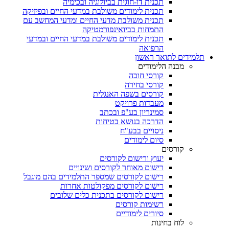
תכנית דו-חוגית בביולוגיה ובכימיה
תכנית לימודים משולבת במדעי החיים ובפיזיקה
תכנית משולבת מדעי החיים ומדעי המחשב עם
התמחות בביואינפורמטיקה
תכנית לימודים משולבת במדעי החיים ובמדעי
הרפואה
תלמידים לתואר ראשון
מבנה הלימודים
קורסי חובה
קורסי בחירה
קורסים בשפה האנגלית
מעבדות פרויקט
סמינריון בע"פ ובכתב
הדרכה בנושא בטיחות
ניסויים בבע"ח
סיום לימודים
קורסים
יעוץ ורישום לקורסים
רישום מאוחר לקורסים ושינויים
רישום לקורסים שמספר התלמידים בהם מוגבל
רישום לקורסים מפקולטות אחרות
רישום לקורסים בתכנית כלים שלובים
רשימות קורסים
סיורים לימודיים
לוח בחינות