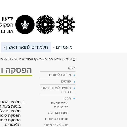
תוכן
תפריט
עליון
ראשי
ידיעון 2019/20
הפקולט
אוניבר
מועמדים
תלמידים לתואר ראשון
הינך נמצא כאן
>
ידיעון מדעי החיים - תש"ף עבור שנה 2019/20
>
תל
הפסקה וח
ראשי
מבנה הלימודים
קורסים
נושאים לעבודות ולוח
בחינות
תקנון
תלמיד המפסיק
ועדת הוראה
בעיות בעתיד 
פקולטטית
תלמידים על 
תקנון הבחינות
הפסקת לימוד
נוכחות בשיעורים
הפסקת לימוד
הלימודים.
תנאי מעבר משנה