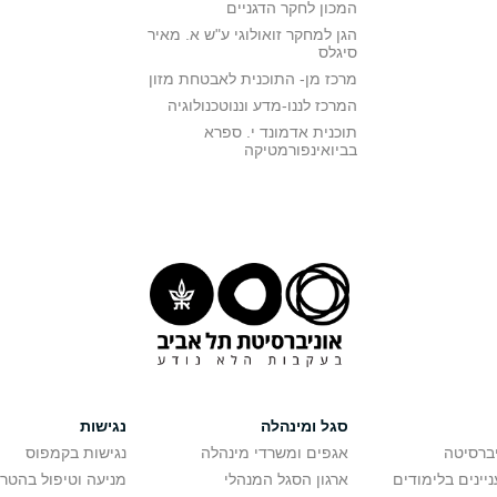
המכון לחקר הדגניים
הגן למחקר זואולוגי ע"ש א. מאיר
סיגלס
מרכז מן- התוכנית לאבטחת מזון
המרכז לננו-מדע וננוטכנולוגיה
תוכנית אדמונד י. ספרא
בביואינפורמטיקה
סגל ומינהלה
נגישות
יברסיטה
אגפים ומשרדי מינהלה
נגישות בקמפוס
יינים בלימודים
ארגון הסגל המנהלי
מניעה וטיפול בהטר