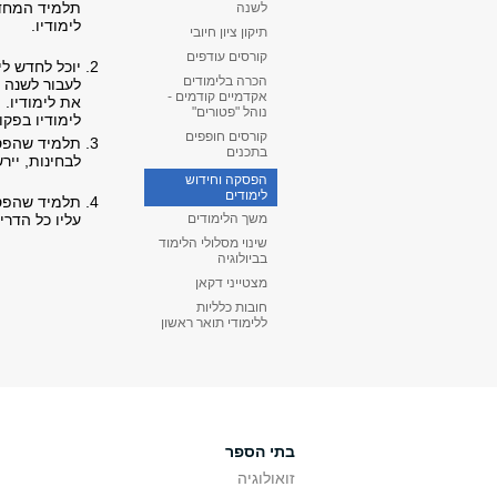
תלמיד המחדש
לשנה
לימודיו.
תיקון ציון חיובי
קורסים עודפים
יוכל לחדש ל
הכרה בלימודים
לעבור לשנה 
אקדמיים קודמים -
את לימודיו.
נוהל "פטורים"
לימודיו בפק
קורסים חופפים
תלמיד שהפסיק
בתכנים
לבחינות, יי
הפסקה וחידוש
לימודים
תלמיד שהפסיק
עליו כל הדרי
משך הלימודים
שינוי מסלולי הלימוד
בביולוגיה
מצטייני דקאן
חובות כלליות
ללימודי תואר ראשון
בתי הספר
זואולוגיה