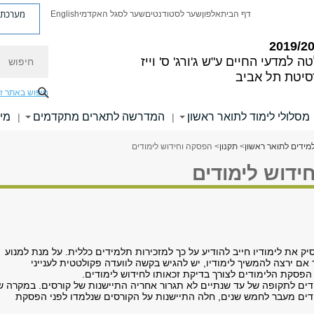
מערכת פ
דף הבית
אלפון
שער לסטודנטים
שער לסגל האקדמי
English
חיפוש
ה למדעי החיים
ע"ש ג'ורג' ס' וייז
סיטת תל אביב
חיפוש באתר ז
מסלולי לימוד לתואר ראשון
המדרשה לתארים מתקדמים
מי
|
|
מידים לתואר ראשון
>
תקנון
> הפסקה וחידוש לימודים
ידוש לימודים
 את לימודיו חייב להודיע על כך למזכירות תלמידים כללית. על מנת למנוע
אם ירצה להמשיך לימודיו, יש להגיש בקשה לוועדה פקולטטית לענייני
הפסקת הלימודים לצורך בדיקת זכאותו לחידוש לימודים.
ים לתקופה של עד שנתיים לא תגרור אחריה התיישנות של קורסים. במקרה ש
ים מעבר לחמש שנים, חלה התיישנות על הקורסים שנלמדו לפני הפסקת