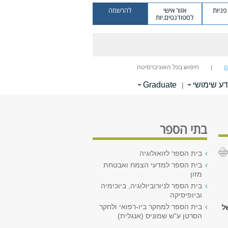
ניות
אזור אישי
להרשמה
לסטודנטים.יות
ה
חיפוש בכל האוניברסיטה
דע שימושי
Graduate
|
בתי הספר
בית הספר לזואולוגיה
בית הספר למדעי הצמח ואבטחת
מזון
בית הספר לניורוביולוגיה, ביוכימיה
וביופיסיקה
בית הספר למחקר ביו-רפואי ולחקר
ל
הסרטן ע"ש שמוניס (אנגלית)