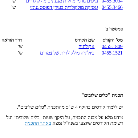
0455.3034
נגיפים גורמי מחלות מנגנונים מולקולריים
ש'
0455.3466
גנטיקה מולקולרית בעידן הפוסט גנומי
ש'
סמסטר ב'
מס' הקורס
שם הקורס
דרך הוראה
0455.1809
אקולוגיה
ש'
521
0455.1
ביולוגיה מולקולרית של צמחים
ש'
תכנית "כלים שלובים"
יש ללמוד קורסים בהיקף 4 ש"ס מהתכנית "כלים שלובים".
מידע מלא על מבנה התכנית
, על היקף שעות "כלים שלובים" ועל
רשימת הקורסים שיוצעו בשנה"ל נמצא
באתר התכנית
.