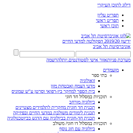
דילוג לתוכן העיקרי
תפריט עליון
תפריט ראשי
תוכן ראשי
ידיעון 2019/20
הפקולטה למדעי החיים
אוניברסיטת תל אביב
מערכת פניות
אזור אישי לסטודנטים.יות
להרשמה
מועמדים
בתי ספר
זואולוגיה
מדעי הצמח ואבטחת מזון
בית הספר למחקר ביו-רפואי וסרטן ע"ש שמוניס
תוכניות במסלול חד חוגי
ביולוגיה מורחב
תכנית חד חוגית מחקרית לתלמידים מצטיינים
תכנית לימודים משולבת במדעי החיים ובפיזיקה
תכנית חד-חוגית בביולוגיה עם הדגש בביוטכנולוגיה
תוכניות במסלול דו חוגי/ משולב
ביולוגיה עם חוג נוסף