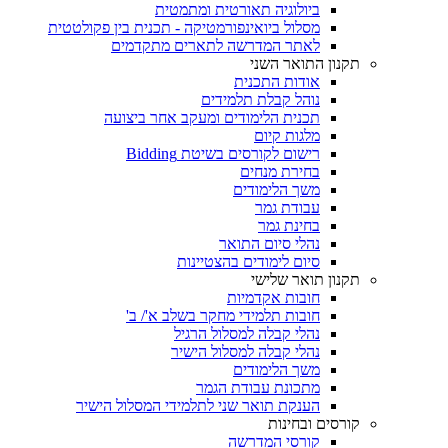
ביולוגיה תאורטית ומתמטית
מסלול ביואינפורמטיקה - תכנית בין פקולטטית
לאתר המדרשה לתארים מתקדמים
תקנון התואר השני
אודות התכנית
נוהל קבלת תלמידים
תכנית הלימודים ומעקב אחר ביצועה
מלגות קיום
רישום לקורסים בשיטת Bidding
בחירת מנחים
משך הלימודים
עבודת גמר
בחינת גמר
נהלי סיום התואר
סיום לימודים בהצטיינות
תקנון תואר שלישי
חובות אקדמיות
חובות תלמידי מחקר בשלב א'/ ב'
נהלי קבלה למסלול הרגיל
נהלי קבלה למסלול הישיר
משך הלימודים
מתכונת עבודת הגמר
הענקת תואר שני לתלמידי המסלול הישיר
קורסים ובחינות
קורסי המדרשה