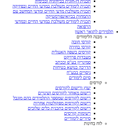
תכנית דו-חוגית בביולוגיה ובכימיה
תכנית לימודים משולבת במדעי החיים ובפיזיקה
תכנית משולבת מדעי החיים ומדעי המחשב עם
התמחות בביואינפורמטיקה
תכנית לימודים משולבת במדעי החיים ובמדעי
הרפואה
תלמידים לתואר ראשון
מבנה הלימודים
קורסי חובה
קורסי בחירה
קורסים בשפה האנגלית
מעבדות פרויקט
סמינריון בע"פ ובכתב
הדרכה בנושא בטיחות
ניסויים בבע"ח
סיום לימודים
קורסים
יעוץ ורישום לקורסים
רישום מאוחר לקורסים ושינויים
רישום לקורסים שמספר התלמידים בהם מוגבל
רישום לקורסים מפקולטות אחרות
רישום לקורסים בתכנית כלים שלובים
רשימות קורסים
סיורים לימודיים
לוח בחינות