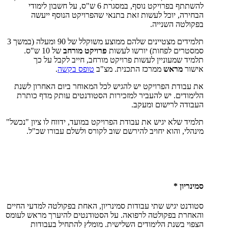
להשתתף בפרויקט נוסף, במסגרת 6 ש"ס, על חשבון לימודי
הבחירה, יוכל לעשות זאת בתנאי שהפרויקט הנוסף ייעשה
בפקולטה השנייה.
תלמידים מצטיינים שלהם ממוצע משוקלל של 90 ומעלה (במשך 3
סמסטרים לפחות) יורשו לעשות
פרויקט מורחב
של 10 ש"ס.
תלמיד שמעוניין לעשות פרויקט מורחב, חייב לקבל על כך
אישור
מראש
ממרכז התכנית. מצ"ב
טופס בקשה
.
את עבודת הפרויקט יש להגיש לכל המאוחר ביום האחרון לשנת
הלימודים. יש להעביר למזכירות הסטודנטים עותק מדף כותרת
העבודה לרישום ומעקב.
תלמיד שלא יגיש את עבודת הפרויקט במועד, ידווח לו ציון "נכשל"
מינהלי, והוא יחויב להירשם שוב לקורס ולשלם עבורו שכ"ל.
סמינריון *
סטודנט יגיש שתי עבודות סמינריון, האחת בפקולטה למדעי החיים
והאחרת בפקולטה לרפואה. על הסטודנטים להיערך מראש לעומס
הצפוי בשנת הלימודים השלישית. מומלץ להתחיל בעבודות