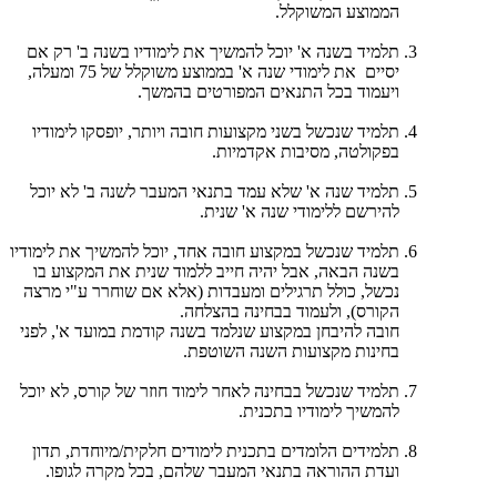
הממוצע המשוקלל.
תלמיד בשנה א' יוכל להמשיך את לימודיו בשנה ב' רק אם
יסיים את לימודי שנה א' בממוצע משוקלל של 75 ומעלה,
ויעמוד בכל התנאים המפורטים בהמשך.
תלמיד שנכשל בשני מקצועות חובה ויותר, יופסקו לימודיו
בפקולטה, מסיבות אקדמיות.
תלמיד שנה א' שלא עמד בתנאי המעבר לשנה ב' לא יוכל
להירשם ללימודי שנה א' שנית.
תלמיד שנכשל במקצוע חובה אחד, יוכל להמשיך את לימודיו
בשנה הבאה, אבל יהיה חייב ללמוד שנית את המקצוע בו
נכשל, כולל תרגילים ומעבדות (אלא אם שוחרר ע"י מרצה
הקורס), ולעמוד בבחינה בהצלחה.
חובה להיבחן במקצוע שנלמד בשנה קודמת במועד א', לפני
בחינות מקצועות השנה השוטפת.
תלמיד שנכשל בבחינה לאחר לימוד חוזר של קורס, לא יוכל
להמשיך לימודיו בתכנית.
תלמידים הלומדים בתכנית לימודים חלקית/מיוחדת, תדון
ועדת ההוראה בתנאי המעבר שלהם, בכל מקרה לגופו.