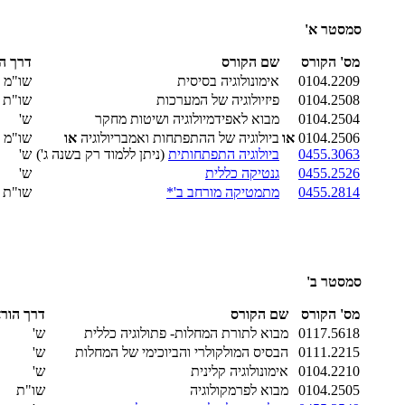
סמסטר א'
מס' הקורס
שם הקורס
דרך ה
0104.2209
אימונולוגיה בסיסית
שו"מ
0104.2508
פיזיולוגיה של המערכות
שו"ת
0104.2504
מבוא לאפידמיולוגיה ושיטות מחקר
ש'
0104.2506
או
ביולוגיה של ההתפתחות ואמבריולוגיה
או
שו"מ
0455.3063
ביולוגיה התפתחותית
(ניתן ללמוד רק בשנה ג')
ש'
0455.2526
גנטיקה כללית
ש'
0455.2814
מתמטיקה מורחב ב'*
שו"ת
סמסטר ב'
מס' הקורס
שם הקורס
דרך הור
0117.5618
מבוא לתורת המחלות- פתולוגיה כללית
ש'
0111.2215
הבסיס המולקולרי והביוכימי של המחלות
ש'
0104.2210
אימונולוגיה קלינית
ש'
0104.2505
מבוא לפרמקולוגיה
שו"ת