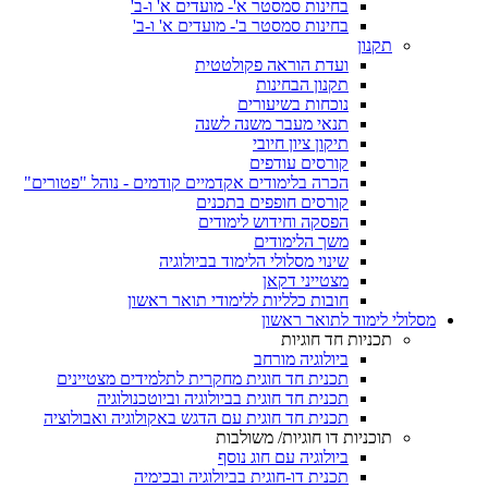
בחינות סמסטר א'- מועדים א' ו-ב'
בחינות סמסטר ב'- מועדים א' ו-ב'
תקנון
ועדת הוראה פקולטטית
תקנון הבחינות
נוכחות בשיעורים
תנאי מעבר משנה לשנה
תיקון ציון חיובי
קורסים עודפים
הכרה בלימודים אקדמיים קודמים - נוהל "פטורים"
קורסים חופפים בתכנים
הפסקה וחידוש לימודים
משך הלימודים
שינוי מסלולי הלימוד בביולוגיה
מצטייני דקאן
חובות כלליות ללימודי תואר ראשון
מסלולי לימוד לתואר ראשון
תכניות חד חוגיות
ביולוגיה מורחב
תכנית חד חוגית מחקרית לתלמידים מצטיינים
תכנית חד חוגית בביולוגיה וביוטכנולוגיה
תכנית חד חוגית עם הדגש באקולוגיה ואבולוציה
תוכניות דו חוגיות/ משולבות
ביולוגיה עם חוג נוסף
תכנית דו-חוגית בביולוגיה ובכימיה