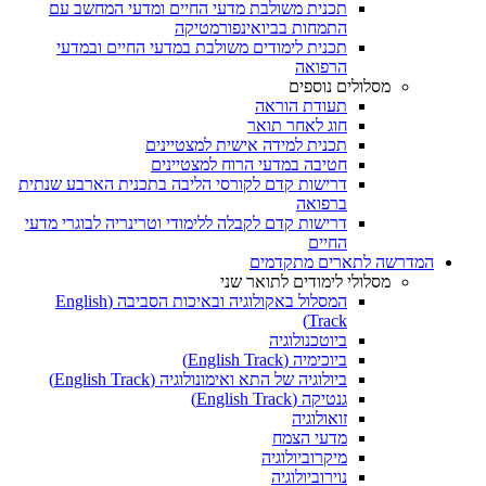
תכנית משולבת מדעי החיים ומדעי המחשב עם
התמחות בביואינפורמטיקה
תכנית לימודים משולבת במדעי החיים ובמדעי
הרפואה
מסלולים נוספים
תעודת הוראה
חוג לאחר תואר
תכנית למידה אישית למצטיינים
חטיבה במדעי הרוח למצטיינים
דרישות קדם לקורסי הליבה בתכנית הארבע שנתית
ברפואה
דרישות קדם לקבלה ללימודי וטרינריה לבוגרי מדעי
החיים
המדרשה לתארים מתקדמים
מסלולי לימודים לתואר שני
המסלול באקולוגיה ובאיכות הסביבה (English
Track)
ביוטכנולוגיה
ביוכימיה (English Track)
ביולוגיה של התא ואימונולוגיה (English Track)
גנטיקה (English Track)
זואולוגיה
מדעי הצמח
מיקרוביולוגיה
נוירוביולוגיה