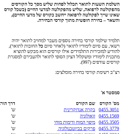
השלמת השעות לתואר תכלול לפחות שליש מסך כל הקורסים
מהפקולטה לרפואה, שליש מהפקולטה למדעי החיים (כשכל קורס
שאינו שייך לפקולטה לרפואה ייחשב כקורס של מדעי החיים),
והשאר – בחירה חופשית מתוך קורסי הבחירה.
תלמיד שילמד קורסי בחירה נוספים מעבר למחויב לתואר יהיה
רשאי, עם סיום לימודיו לתואר (לאחר סיום
כל
החובות לתואר),
להודיע למזכירות התלמידים אילו קורסים הוא מבקש להוציא
מתכנית לימודיו ומשקלול הציון הסופי לתואר ולהעבירם למסגרת
קורסים עודפים (997).
רצ"ב רשימת קורסי בחירה מומלצים:
סמסטר א'
מס' הקורס
שם הקורס
דרך הור
0455.3051
ב
קרה אנדוקרינית
ש'
0455.1569
זואולוגיה
ש'
0455.3505
מיפוי המוח ודימות מוחי
ש'
0455.3779
פרקים בביוטכנולוגיה
ש'