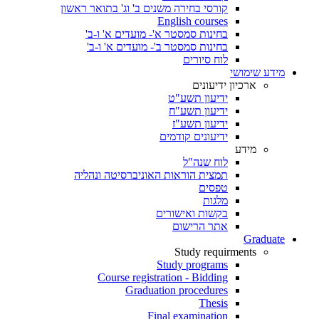
קורסי בחירה משנים ב' וג' בתואר ראשון
English courses
בחינות סמסטר א'- מועדים א' ו-ב'
בחינות סמסטר ב'- מועדים א' ו-ב'
לוח סיורים
מידע שימושי
ארכיון ידיעונים
ידיעון תשע"ט
ידיעון תשע"ח
ידיעון תשע"ז
ידיעונים קודמים
מידע
לוח שנה"ל
תמצית הוראות האוניברסיטה ונהליה
טפסים
מלגות
בקשות ואישורים
אתר הרישום
Graduate
Study requirments
Study programs
Course registration - Bidding
Graduation procedures
Thesis
Final examination