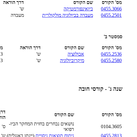
מס' הקורס
שם הקורס
דרך הוראה
0455.3066
ביואינפורמטיקה
ש'
0455.2501
מעבדה בביולוגיה מולקולרית
מעבדה
סמסטר ב'
מס' הקורס
שם הקורס
דרך הוראה
מס
0455.2536
אבולוציה
ש'
3
0455.2580
מיקרוביולוגיה
ש'
3
שנה ג' - קורסי חובה
דרך
מס' הקורס
שם הקורס
הור
נושאים נבחרים בחזית המחקר הביו-
0104.3605
ס'
רפואי
0455.2813
ניתוח תוצאות ניסויים
(יינתן באנגלית)
ש'