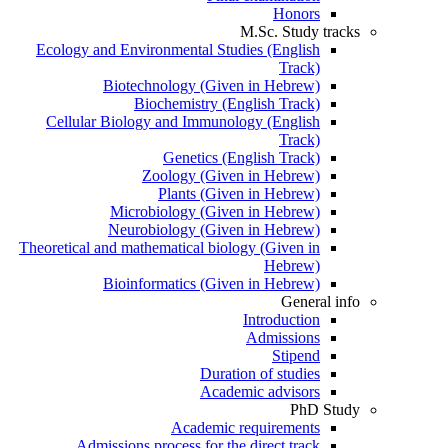
Honors
M.Sc. Study tracks
Ecology and Environmental Studies (English
Track)
Biotechnology (Given in Hebrew)
Biochemistry (English Track)
Cellular Biology and Immunology (English
Track)
Genetics (English Track)
Zoology (Given in Hebrew)
Plants (Given in Hebrew)
Microbiology (Given in Hebrew)
Neurobiology (Given in Hebrew)
Theoretical and mathematical biology (Given in
Hebrew)
Bioinformatics (Given in Hebrew)
General info
Introduction
Admissions
Stipend
Duration of studies
Academic advisors
PhD Study
Academic requirements
Admissions process for the direct track