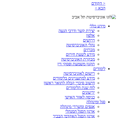
< הקודם
הבא >
מידע כללי
יצירת קשר ודרכי הגעה
אלפון
דרושים
נהלי האוניברסיטה
מכרזים
מידע לשעת חירום
מבקרת האוניברסיטה
תקנון משמעת ופסקי דין
לימודים
רישום לאוניברסיטה
מידע למתעניינים בלימודים
חישוב סיכויי קבלה לתואר ראשון
לוח שנת הלימודים
ידיעונים
כניסה לאזור האישי
סגל ומינהלה
אגפים ומשרדי מינהלה
ארגון הסגל המנהלי
ארגון הסגל האקדמי הבכיר