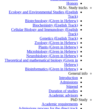
Honors
M.Sc. Study tracks
Ecology and Environmental Studies (English
Track)
Biotechnology (Given in Hebrew)
Biochemistry (English Track)
Cellular Biology and Immunology (English
Track)
Genetics (English Track)
Zoology (Given in Hebrew)
Plants (Given in Hebrew)
Microbiology (Given in Hebrew)
Neurobiology (Given in Hebrew)
Theoretical and mathematical biology (Given in
Hebrew)
Bioinformatics (Given in Hebrew)
General info
Introduction
Admissions
Stipend
Duration of studies
Academic advisors
PhD Study
Academic requirements
Admissions process for the direct track