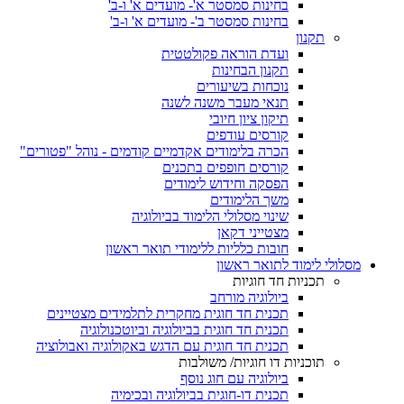
בחינות סמסטר א'- מועדים א' ו-ב'
בחינות סמסטר ב'- מועדים א' ו-ב'
תקנון
ועדת הוראה פקולטטית
תקנון הבחינות
נוכחות בשיעורים
תנאי מעבר משנה לשנה
תיקון ציון חיובי
קורסים עודפים
הכרה בלימודים אקדמיים קודמים - נוהל "פטורים"
קורסים חופפים בתכנים
הפסקה וחידוש לימודים
משך הלימודים
שינוי מסלולי הלימוד בביולוגיה
מצטייני דקאן
חובות כלליות ללימודי תואר ראשון
מסלולי לימוד לתואר ראשון
תכניות חד חוגיות
ביולוגיה מורחב
תכנית חד חוגית מחקרית לתלמידים מצטיינים
תכנית חד חוגית בביולוגיה וביוטכנולוגיה
תכנית חד חוגית עם הדגש באקולוגיה ואבולוציה
תוכניות דו חוגיות/ משולבות
ביולוגיה עם חוג נוסף
תכנית דו-חוגית בביולוגיה ובכימיה