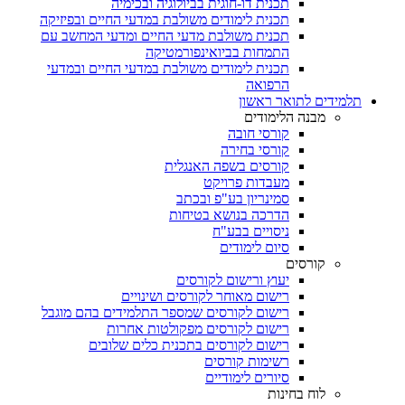
תכנית דו-חוגית בביולוגיה ובכימיה
תכנית לימודים משולבת במדעי החיים ובפיזיקה
תכנית משולבת מדעי החיים ומדעי המחשב עם
התמחות בביואינפורמטיקה
תכנית לימודים משולבת במדעי החיים ובמדעי
הרפואה
תלמידים לתואר ראשון
מבנה הלימודים
קורסי חובה
קורסי בחירה
קורסים בשפה האנגלית
מעבדות פרויקט
סמינריון בע"פ ובכתב
הדרכה בנושא בטיחות
ניסויים בבע"ח
סיום לימודים
קורסים
יעוץ ורישום לקורסים
רישום מאוחר לקורסים ושינויים
רישום לקורסים שמספר התלמידים בהם מוגבל
רישום לקורסים מפקולטות אחרות
רישום לקורסים בתכנית כלים שלובים
רשימות קורסים
סיורים לימודיים
לוח בחינות