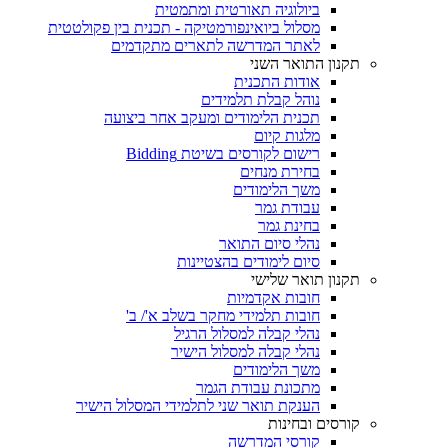
ביולוגיה תאורטית ומתמטית
מסלול ביואינפורמטיקה - תכנית בין פקולטטית
לאתר המדרשה לתארים מתקדמים
תקנון התואר השני
אודות התכנית
נוהל קבלת תלמידים
תכנית הלימודים ומעקב אחר ביצועה
מלגות קיום
רישום לקורסים בשיטת Bidding
בחירת מנחים
משך הלימודים
עבודת גמר
בחינת גמר
נהלי סיום התואר
סיום לימודים בהצטיינות
תקנון תואר שלישי
חובות אקדמיות
חובות תלמידי מחקר בשלב א'/ ב'
נהלי קבלה למסלול הרגיל
נהלי קבלה למסלול הישיר
משך הלימודים
מתכונת עבודת הגמר
הענקת תואר שני לתלמידי המסלול הישיר
קורסים ובחינות
קורסי המדרשה