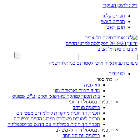
דילוג לתוכן העיקרי
תפריט עליון
תפריט ראשי
תוכן ראשי
ידיעון 2019/20
הפקולטה למדעי החיים
אוניברסיטת תל אביב
מערכת פניות
אזור אישי לסטודנטים.יות
להרשמה
מועמדים
בתי ספר
זואולוגיה
מדעי הצמח ואבטחת מזון
בית הספר למחקר ביו-רפואי וסרטן ע"ש שמוניס
תוכניות במסלול חד חוגי
ביולוגיה מורחב
תכנית חד חוגית מחקרית לתלמידים מצטיינים
תכנית לימודים משולבת במדעי החיים ובפיזיקה
תכנית חד-חוגית בביולוגיה עם הדגש בביוטכנולוגיה
תוכניות במסלול דו חוגי/ משולב
ביולוגיה עם חוג נוסף