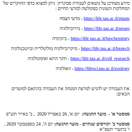
מידע מעודכן על נושאים לעבודת סמינריון ניתן למצוא בדפי החוקרים של
המחלקות השונות בפקולטה למדעי החיים :
https://life.tau.ac.il/plants
- מדעי הצמח
https://life.tau.ac.il/neuro
- נוירוביולוגיה
https://life.tau.ac.il/biochemistry
- ביוכימיה
https://life.tau.ac.il/biotech
- מיקרוביולוגיה מולקולרית וביוטכנולוגיה
https://life.tau.ac.il/cell_research
- חקר התא ואימונולוגיה
https://lifesci.tau.ac.il/zoology
- זואולוגיה
את העבודה יש להגיש למרצה המנחה את העבודה בהתאם למועדים
הבאים:
סמסטר א' - מועד ההגשה:
יום א', 26 באפריל 2020 , ב' באייר תש"פ
סמסטר ב' וקורסים שנתיים - מועד ההגשה:
יום ה', 24 בספטמבר 2020 ,
ו' בתשרי תשפ"א