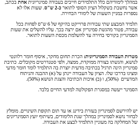
במהלך לימודיהם כלל התלמידים חייבים בעבודה סמינריונית
אחת
בכתב,
אשר נחשבת בשקלול הציון הסופי לתואר
כ-2 ש"ס
. שעות אלו לא
נספרות במניין השעות של לימודי הבחירה.
תלמיד המבצע שתי עבודות פרוייקט בהיקף של 6 ש"ס לפחות בכל
עבודה, פטור מהגשת סמינריון אם ירצה בכך. עליו להשלים את שעות
הסמינריון בקורסי בחירה עד להשלמת מכסת השעות לתואר.
מטרות העבודה הסמינריונית:
הכרת תחום מחקר, איסוף חומר רלוונטי
לנושא, והגשתו בצורה ממוקדת, ממצה, ולפי סטנדרטים מקובלים. כתיבת
סמינריון הינה תרגיל בכתיבה מדעית יוצרת בה התלמיד לומד חומר מדעי
ומציגו בדרכו שלו. הציון על העבודה יינתן על (א) ההבנה והניתוח
המדעיים (50%), ו (ב) איכות הכתיבה והצגת הנושא (50%).
הסמינר ייעשה במסגרת הפקולטה למדעי החיים בלבד.
יש להירשם לסמינריון בעזרת בידינג או עד תום תקופת השינויים. מומלץ
לבחור נושא לסמינריון במהלך שנת הלימודים, בשיתוף יועץ הסמינריונים
של המחלקה בה מעוניין התלמיד לבצע את העבודה.