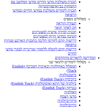
תכנית משולבת מדעי החיים ומדעי המחשב עם
התמחות בביואינפורמטיקה
תכנית לימודים משולבת במדעי החיים ובמדעי
הרפואה
מסלולים נוספים
תעודת הוראה
חוג לאחר תואר
תכנית למידה אישית למצטיינים
חטיבה במדעי הרוח למצטיינים
דרישות קדם לקורסי הליבה בתכנית הארבע שנתית
ברפואה
דרישות קדם לקבלה ללימודי וטרינריה לבוגרי מדעי
החיים
המדרשה לתארים מתקדמים
מסלולי לימודים לתואר שני
המסלול באקולוגיה ובאיכות הסביבה (English
Track)
ביוטכנולוגיה
ביוכימיה (English Track)
ביולוגיה של התא ואימונולוגיה (English Track)
גנטיקה (English Track)
זואולוגיה
מדעי הצמח
מיקרוביולוגיה
נוירוביולוגיה