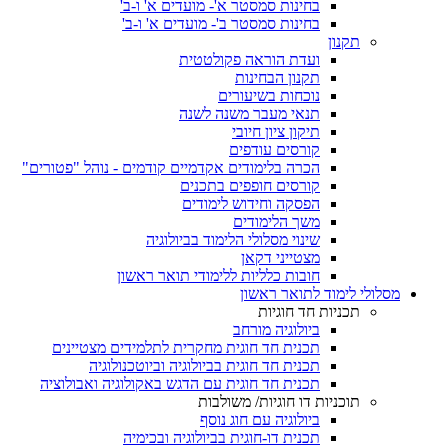
בחינות סמסטר א'- מועדים א' ו-ב'
בחינות סמסטר ב'- מועדים א' ו-ב'
תקנון
ועדת הוראה פקולטטית
תקנון הבחינות
נוכחות בשיעורים
תנאי מעבר משנה לשנה
תיקון ציון חיובי
קורסים עודפים
הכרה בלימודים אקדמיים קודמים - נוהל "פטורים"
קורסים חופפים בתכנים
הפסקה וחידוש לימודים
משך הלימודים
שינוי מסלולי הלימוד בביולוגיה
מצטייני דקאן
חובות כלליות ללימודי תואר ראשון
מסלולי לימוד לתואר ראשון
תכניות חד חוגיות
ביולוגיה מורחב
תכנית חד חוגית מחקרית לתלמידים מצטיינים
תכנית חד חוגית בביולוגיה וביוטכנולוגיה
תכנית חד חוגית עם הדגש באקולוגיה ואבולוציה
תוכניות דו חוגיות/ משולבות
ביולוגיה עם חוג נוסף
תכנית דו-חוגית בביולוגיה ובכימיה