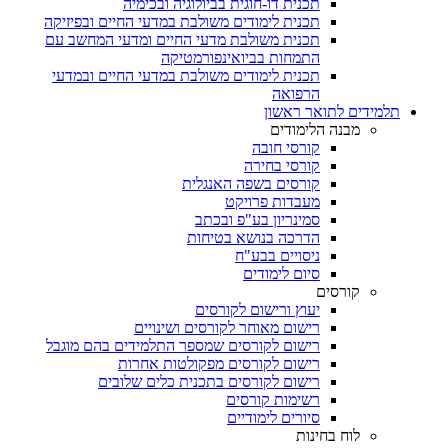
תכנית דו-חוגית בביולוגיה ובכימיה
תכנית לימודים משולבת במדעי החיים ובפיזיקה
תכנית משולבת מדעי החיים ומדעי המחשב עם
התמחות בביואינפורמטיקה
תכנית לימודים משולבת במדעי החיים ובמדעי
הרפואה
תלמידים לתואר ראשון
מבנה הלימודים
קורסי חובה
קורסי בחירה
קורסים בשפה האנגלית
מעבדות פרויקט
סמינריון בע"פ ובכתב
הדרכה בנושא בטיחות
ניסויים בבע"ח
סיום לימודים
קורסים
יעוץ ורישום לקורסים
רישום מאוחר לקורסים ושינויים
רישום לקורסים שמספר התלמידים בהם מוגבל
רישום לקורסים מפקולטות אחרות
רישום לקורסים בתכנית כלים שלובים
רשימות קורסים
סיורים לימודיים
לוח בחינות