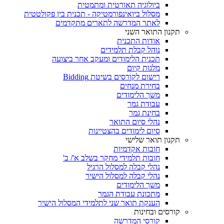
ביולוגיה תאורטית ומתמטית
מסלול ביואינפורמטיקה - תכנית בין פקולטטית
לאתר המדרשה לתארים מתקדמים
תקנון התואר השני
אודות התכנית
נוהל קבלת תלמידים
תכנית הלימודים ומעקב אחר ביצועה
מלגות קיום
רישום לקורסים בשיטת Bidding
בחירת מנחים
משך הלימודים
עבודת גמר
בחינת גמר
נהלי סיום התואר
סיום לימודים בהצטיינות
תקנון תואר שלישי
חובות אקדמיות
חובות תלמידי מחקר בשלב א'/ ב'
נהלי קבלה למסלול הרגיל
נהלי קבלה למסלול הישיר
משך הלימודים
מתכונת עבודת הגמר
הענקת תואר שני לתלמידי המסלול הישיר
קורסים ובחינות
קורסי המדרשה