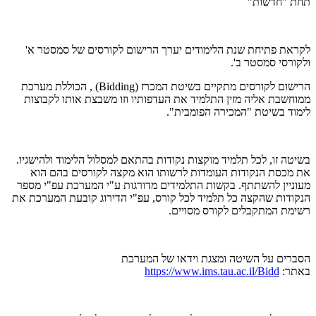
תחת "חדשות"
לקראת פתיחת שנת הלימודים יערך הרישום לקורסים של סמסטר א'
ולקורסי סמסטר ב'.
הרישום לקורסים מתקיים בשיטת המכרז (Bidding) , הכוללת מערכת
ממוחשבת אליה מזין התלמיד את העדפותיו וזו משבצת אותו לקבוצות
לימוד בשיטת "המכירה הפומבית".
בשיטה זו, לכל תלמיד מוקצות נקודות בהתאם למסלול הלימוד ולהישגיו.
את מכסת הנקודות העומדות לרשותו הוא מקצה לקורסים בהם הוא
מעוניין להשתתף. בקשות התלמידים מדורגות ע"י המערכת עפ"י מספר
הנקודות שהקצה כל תלמיד לכל קורס, עפ"י הדירוג קובעת המערכת את
רשימת המתקבלים לקורס מסויים.
הסברים על השיטה ומצגת וידאו של המערכת
באתר:
https://www.ims.tau.ac.il/Bidd