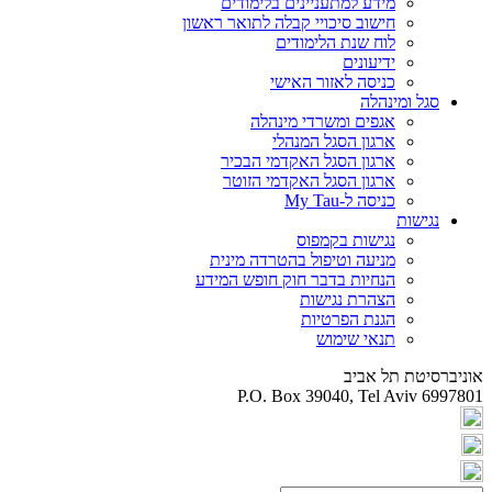
מידע למתעניינים בלימודים
חישוב סיכויי קבלה לתואר ראשון
לוח שנת הלימודים
ידיעונים
כניסה לאזור האישי
סגל ומינהלה
אגפים ומשרדי מינהלה
ארגון הסגל המנהלי
ארגון הסגל האקדמי הבכיר
ארגון הסגל האקדמי הזוטר
כניסה ל-My Tau
נגישות
נגישות בקמפוס
מניעה וטיפול בהטרדה מינית
הנחיות בדבר חוק חופש המידע
הצהרת נגישות
הגנת הפרטיות
תנאי שימוש
אוניברסיטת תל אביב
P.O. Box 39040, Tel Aviv 6997801