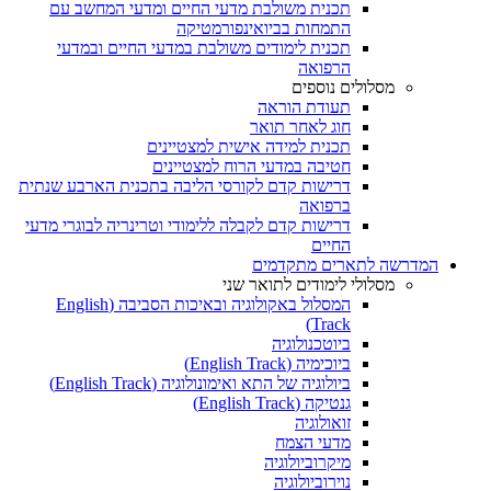
תכנית משולבת מדעי החיים ומדעי המחשב עם
התמחות בביואינפורמטיקה
תכנית לימודים משולבת במדעי החיים ובמדעי
הרפואה
מסלולים נוספים
תעודת הוראה
חוג לאחר תואר
תכנית למידה אישית למצטיינים
חטיבה במדעי הרוח למצטיינים
דרישות קדם לקורסי הליבה בתכנית הארבע שנתית
ברפואה
דרישות קדם לקבלה ללימודי וטרינריה לבוגרי מדעי
החיים
המדרשה לתארים מתקדמים
מסלולי לימודים לתואר שני
המסלול באקולוגיה ובאיכות הסביבה (English
Track)
ביוטכנולוגיה
ביוכימיה (English Track)
ביולוגיה של התא ואימונולוגיה (English Track)
גנטיקה (English Track)
זואולוגיה
מדעי הצמח
מיקרוביולוגיה
נוירוביולוגיה