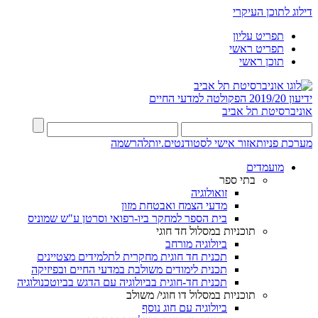
דילוג לתוכן העיקרי
תפריט עליון
תפריט ראשי
תוכן ראשי
ידיעון 2019/20
הפקולטה למדעי החיים
אוניברסיטת תל אביב
מערכת פניות
אזור אישי לסטודנטים.יות
להרשמה
מועמדים
בתי ספר
זואולוגיה
מדעי הצמח ואבטחת מזון
בית הספר למחקר ביו-רפואי וסרטן ע"ש שמוניס
תוכניות במסלול חד חוגי
ביולוגיה מורחב
תכנית חד חוגית מחקרית לתלמידים מצטיינים
תכנית לימודים משולבת במדעי החיים ובפיזיקה
תכנית חד-חוגית בביולוגיה עם הדגש בביוטכנולוגיה
תוכניות במסלול דו חוגי/ משולב
ביולוגיה עם חוג נוסף