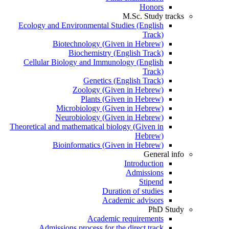
Honors
M.Sc. Study tracks
Ecology and Environmental Studies (English
Track)
Biotechnology (Given in Hebrew)
Biochemistry (English Track)
Cellular Biology and Immunology (English
Track)
Genetics (English Track)
Zoology (Given in Hebrew)
Plants (Given in Hebrew)
Microbiology (Given in Hebrew)
Neurobiology (Given in Hebrew)
Theoretical and mathematical biology (Given in
Hebrew)
Bioinformatics (Given in Hebrew)
General info
Introduction
Admissions
Stipend
Duration of studies
Academic advisors
PhD Study
Academic requirements
Admissions process for the direct track