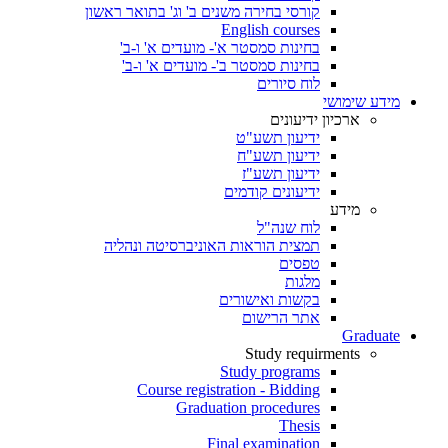
קורסי בחירה משנים ב' וג' בתואר ראשון
English courses
בחינות סמסטר א'- מועדים א' ו-ב'
בחינות סמסטר ב'- מועדים א' ו-ב'
לוח סיורים
מידע שימושי
ארכיון ידיעונים
ידיעון תשע"ט
ידיעון תשע"ח
ידיעון תשע"ז
ידיעונים קודמים
מידע
לוח שנה"ל
תמצית הוראות האוניברסיטה ונהליה
טפסים
מלגות
בקשות ואישורים
אתר הרישום
Graduate
Study requirments
Study programs
Course registration - Bidding
Graduation procedures
Thesis
Final examination