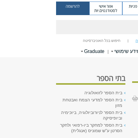
ניות
אזור אישי
להרשמה
לסטודנטים.יות
ה
חיפוש בכל האוניברסיטה
ידע שימושי
Graduate
|
בתי הספר
בית הספר לזואולוגיה
בית הספר למדעי הצמח ואבטחת
מזון
בית הספר לניורוביולוגיה, ביוכימיה
וביופיסיקה
בית הספר למחקר ביו-רפואי ולחקר
הסרטן ע"ש שמוניס (אנגלית)