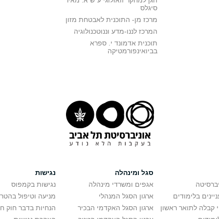
הגן למחקר זואולוגי ע"ש א. מאיר
סיגלס
מרכז מן- התוכנית לאבטחת מזון
המרכז לננו-מדע וננוטכנולוגיה
תוכנית אדמונד י. ספרא
בביואינפורמטיקה
סגל ומינהלה
נגישות
יברסיטה
אגפים ומשרדי מינהלה
נגישות בקמפוס
יינים בלימודים
ארגון הסגל המנהלי
מניעה וטיפול בהטר
י קבלה לתואר ראשון
ארגון הסגל האקדמי הבכיר
הנחיות בדבר חוק ח