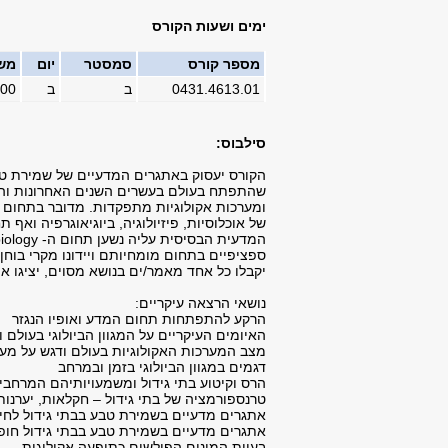
ימים ושעות הקורס
מספר קורס
סמסטר
יום
מש
0431.4613.01
ב
ב
:00
סילבוס:
שהתפתח בעולם בעשרים השנים האחרונות והעו
ומערכות אקולוגיות מתפקדות. מדובר בתחום ס
של אוכלוסיות, פיזיולוגיה, ביוגיאוגרפיה ו
ספציפיים בתחום מומחיותם ויידונו מקרי בוח
יקבלו כל אחד מאמר/ים בנושא מסוים, יציגו א
נושאי הרצאה עיקריים:
הרקע להתפתחות תחום המדע ואופיו הנגזר
האיומים העיקריים על המגוון הביולוגי בעולם 
מצב המערכות האקולוגיות בעולם ודגש על מער
דגמים במגוון הביולוגי בזמן ובמרחב
הרס וקיטוע בתי גידול ומשמעויותיהם המרחבי
טרנספורמציה של בתי גידול – חקלאות, יערנו
אתגרים מדעיים בשמירת טבע בבתי גידול לחי
אתגרים מדעיים בשמירת טבע בבתי גידול חופ
בעיית המינים הפולשים כתופעה אקולוגית