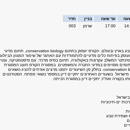
עה
עד שעה
בניין
חדר
14
17:00
שרמן
003
הקורס יעסוק באתגרים המדעיים של שמירת טבע בארץ ובעולם. הקורס יעסוק בתחום conservation biology, תחום מדעי
סק בפיתוח כלים מדעיים להתמודדות עם האתגר של שימור המגוון הביולוגי
ינתטי המשלב עקרונות באקולוגיה, תחום בסיס מרכזי, עם סיסטמטיקה, גנטי
אף תחומים מסוימים במדעי החברה והמשפטים. במסגרת הקורס תוצג המסגרת
המדעית הבסיסית עליה נשען תחום ה- conservation biology. בחלק מן השיעורים יוזמנו מרצים אורחים להציג נושאים
ן מישראל. בשעורים האחרונים יתקיים דיון במספר נושאי מפתח. הסטודנטים
ותו בקצרה ואח"כ יתקיים דיון במסגרת הכיתה.
ובישראל
כות ים-תיכוניות
ות
ת ושמירת טבע
ם
יים