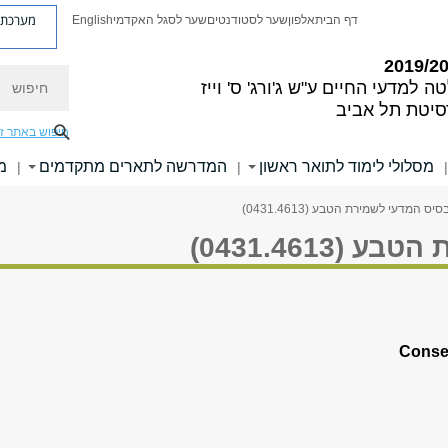
מערכת פ
דף הבית
אלפון
שער לסטודנטים
שער לסגל האקדמי
English
חיפוש
ה למדעי החיים
ע"ש ג'ורג' ס' וייז
סיטת תל אביב
חיפוש באתר ז
מסלולי לימוד לתואר ראשון
המדרשה לתארים מתקדמים
מ
|
|
|
יס המדעי לשמירת הטבע (0431.4613)
0431.4613)