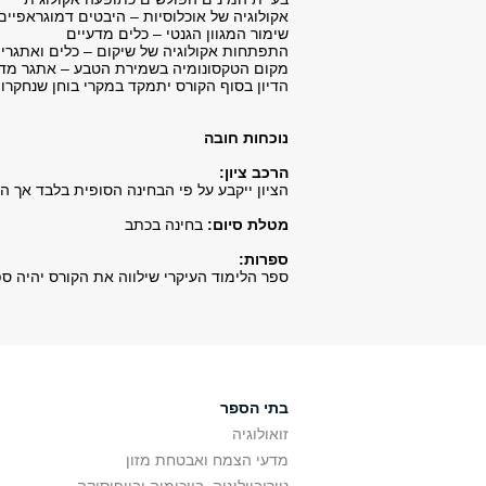
אקולוגיה של אוכלוסיות – היבטים דמוגראפיי
שימור המגוון הגנטי – כלים מדעיים
התפתחות אקולוגיה של שיקום – כלים ואתגרי
מקום הטקסונומיה בשמירת הטבע – אתגר מדעי 
הדיון בסוף הקורס יתמקד במקרי בוחן שנחקרו 
נוכחות חובה
הרכב ציון:
הציון ייקבע על פי הבחינה הסופית בלבד אך 
מטלת סיום:
בחינה בכתב
ספרות:
ספר הלימוד העיקרי שילווה את הקורס יהיה ספרם של Meffe and Carroll אך יעשה שימוש גם במקור
בתי הספר
זואולוגיה
מדעי הצמח ואבטחת מזון