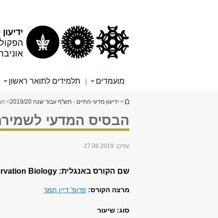
תוכן
תפריט
עליון
ראשי
ידיעון 2019/20
הפקולט
אוניבר
מועמדים
תלמידים לתואר ראשון
|
הינך נמצא כאן
>
ידיעון מדעי החיים - תש"ף עבור שנה 2019/20
> הבס
הבסיס המדעי לשמירת הטבע (
עודכן:
27.06.2019
שם הקורס באנגלית: Conservation Biology
מרצה הקורס:
פרופ' דיין תמר
סוג: שיעור