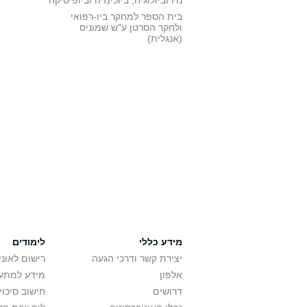
נוירוביולוגיה, ביוכימיה וביופיסיקה
בית הספר למחקר ביו-רפואי
ולחקר הסרטן ע"ש שמוניס
(אנגלית)
מידע כללי
לימודים
יצירת קשר ודרכי הגעה
רישום לאונ
אלפון
מידע למתענ
דרושים
חישוב סיכוי