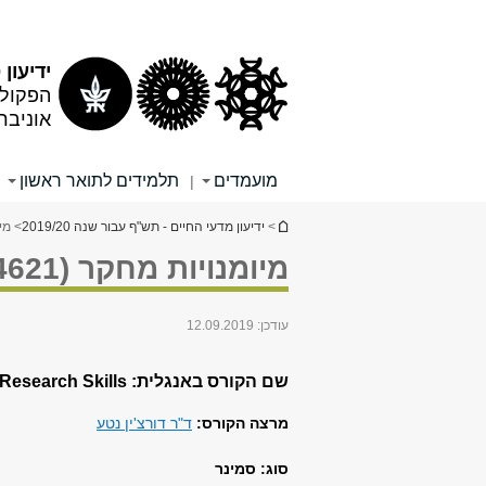
תוכן
תפריט
עליון
ראשי
ידיעון 2019/20
הפקולט
אוניבר
מועמדים
תלמידים לתואר ראשון
|
הינך נמצא כאן
>
ידיעון מדעי החיים - תש"ף עבור שנה 2019/20
> מיומנ
מיומנויות מחקר (0431.4621)
עודכן:
12.09.2019
שם הקורס באנגלית: Research Skills
מרצה הקורס:
ד"ר דורצ'ין נטע
סוג: סמינר