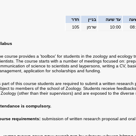
עה
עד שעה
בניין
חדר
08
10:00
שרמן
105
llabus
e course provides a 'toolbox' for students in the zoology and ecology tra
ientists. The course starts with a number of meetings focused on: prepa
mmunication of science to scientists and laypersons, writing a CV, basic
nagement, application for scholarships and funding.
 part of this course students are required to submit a written research
bject to members of the school of Zoology. Students receive feedbacks
 Zoology (other than their supervisors) and are exposed to the diverse 
ttendance is compulsory.
ourse requirements:
submission of written research proposal and oral