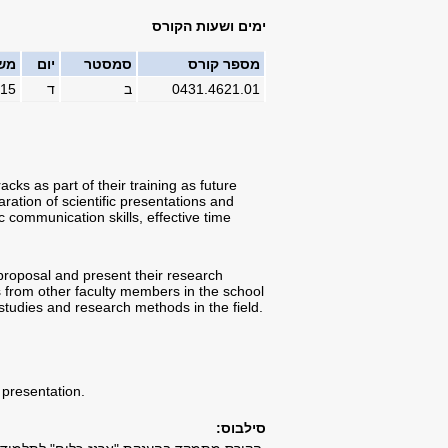
ימים ושעות הקורס
מספר קורס
סמסטר
יום
מש
0431.4621.01
ב
ד
:15
cks as part of their training as future
ration of scientific presentations and
 communication skills, effective time
 proposal and present their research
 from other faculty members in the school
studies and research methods in the field.
 presentation.
סילבוס: