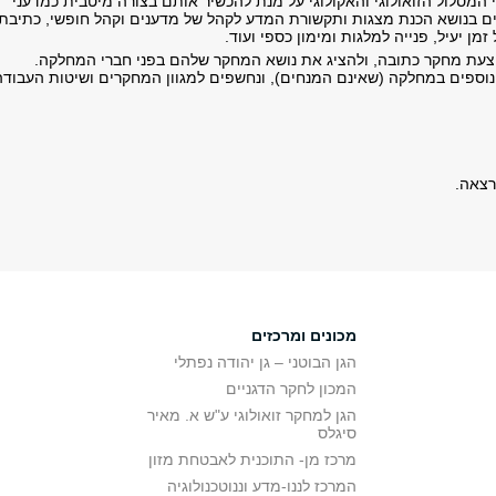
מסלול הזואולוגי והאקולוגי על מנת להכשיר אותם בצורה מיטבית כמדעני
 בנושא הכנת מצגות ותקשורת המדע לקהל של מדענים וקהל חופשי, כתיבת
זמן יעיל, פנייה למלגות ומימון כספי ועוד.
עת מחקר כתובה, ולהציג את נושא המחקר שלהם בפני חברי המחלקה.
נוספים במחלקה (שאינם המנחים), ונחשפים למגוון המחקרים ושיטות העבודה
רצאה.
מכונים ומרכזים
הגן הבוטני – גן יהודה נפתלי
המכון לחקר הדגניים
הגן למחקר זואולוגי ע"ש א. מאיר
סיגלס
מרכז מן- התוכנית לאבטחת מזון
המרכז לננו-מדע וננוטכנולוגיה