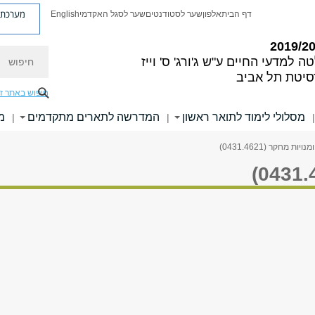
מערכת פ
דף הבית
אלפון
שער לסטודנטים
שער לסגל האקדמי
English
חיפוש
ה למדעי החיים
ע"ש ג'ורג' ס' וייז
סיטת תל אביב
חיפוש באתר ז
מסלולי לימוד לתואר ראשון
המדרשה לתארים מתקדמים
מ
|
|
|
ויות מחקר (0431.4621)