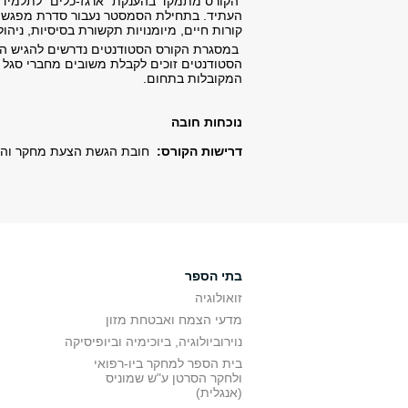
הקורס מתמקד בהענקת "ארגז-כלים" לתלמידי ה
העתיד. בתחילת הסמסטר נעבור סדרת מפגשים
קורות חיים, מיומנויות תקשורת בסיסיות, ניהול 
במסגרת הקורס הסטודנטים נדרשים להגיש הצ
הסטודנטים זוכים לקבלת משובים מחברי סגל 
המקובלות בתחום.
נוכחות חובה
דרישות הקורס:
חובת הגשת הצעת מחקר וה
בתי הספר
זואולוגיה
מדעי הצמח ואבטחת מזון
נוירוביולוגיה, ביוכימיה וביופיסיקה
בית הספר למחקר ביו-רפואי
ולחקר הסרטן ע"ש שמוניס
(אנגלית)