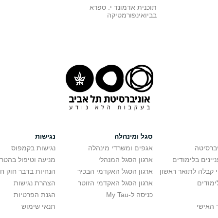
תוכנית אדמונד י. ספרא
בביואינפורמטיקה
סגל ומינהלה
נגישות
יברסיטה
אגפים ומשרדי מינהלה
נגישות בקמפוס
יינים בלימודים
ארגון הסגל המנהלי
מניעה וטיפול בהטר
י קבלה לתואר ראשון
ארגון הסגל האקדמי הבכיר
הנחיות בדבר חוק ח
ימודים
ארגון הסגל האקדמי הזוטר
הצהרת נגישות
כניסה ל-My Tau
הגנת הפרטיות
 האישי
תנאי שימוש