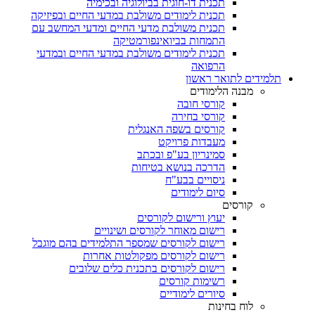
תכנית דו-חוגית בביולוגיה ובכימיה
תכנית לימודים משולבת במדעי החיים ובפיזיקה
תכנית משולבת מדעי החיים ומדעי המחשב עם
התמחות בביואינפורמטיקה
תכנית לימודים משולבת במדעי החיים ובמדעי
הרפואה
תלמידים לתואר ראשון
מבנה הלימודים
קורסי חובה
קורסי בחירה
קורסים בשפה האנגלית
מעבדות פרויקט
סמינריון בע"פ ובכתב
הדרכה בנושא בטיחות
ניסויים בבע"ח
סיום לימודים
קורסים
יעוץ ורישום לקורסים
רישום מאוחר לקורסים ושינויים
רישום לקורסים שמספר התלמידים בהם מוגבל
רישום לקורסים מפקולטות אחרות
רישום לקורסים בתכנית כלים שלובים
רשימות קורסים
סיורים לימודיים
לוח בחינות