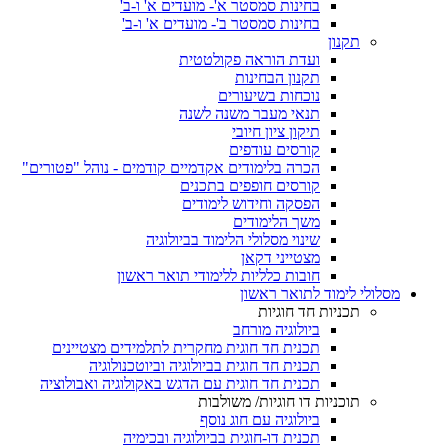
בחינות סמסטר א'- מועדים א' ו-ב'
בחינות סמסטר ב'- מועדים א' ו-ב'
תקנון
ועדת הוראה פקולטטית
תקנון הבחינות
נוכחות בשיעורים
תנאי מעבר משנה לשנה
תיקון ציון חיובי
קורסים עודפים
הכרה בלימודים אקדמיים קודמים - נוהל "פטורים"
קורסים חופפים בתכנים
הפסקה וחידוש לימודים
משך הלימודים
שינוי מסלולי הלימוד בביולוגיה
מצטייני דקאן
חובות כלליות ללימודי תואר ראשון
מסלולי לימוד לתואר ראשון
תכניות חד חוגיות
ביולוגיה מורחב
תכנית חד חוגית מחקרית לתלמידים מצטיינים
תכנית חד חוגית בביולוגיה וביוטכנולוגיה
תכנית חד חוגית עם הדגש באקולוגיה ואבולוציה
תוכניות דו חוגיות/ משולבות
ביולוגיה עם חוג נוסף
תכנית דו-חוגית בביולוגיה ובכימיה