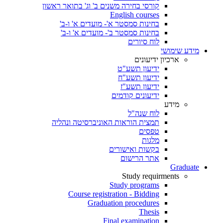
קורסי בחירה משנים ב' וג' בתואר ראשון
English courses
בחינות סמסטר א'- מועדים א' ו-ב'
בחינות סמסטר ב'- מועדים א' ו-ב'
לוח סיורים
מידע שימושי
ארכיון ידיעונים
ידיעון תשע"ט
ידיעון תשע"ח
ידיעון תשע"ז
ידיעונים קודמים
מידע
לוח שנה"ל
תמצית הוראות האוניברסיטה ונהליה
טפסים
מלגות
בקשות ואישורים
אתר הרישום
Graduate
Study requirments
Study programs
Course registration - Bidding
Graduation procedures
Thesis
Final examination