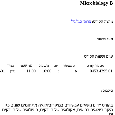
Microbiology B
מרצה הקורס:
פרופ' סגל גיל
סוג: שיעור
ימים ושעות הקורס
מספר קורס
סמסטר
יום
משעה
עד שעה
בניין
0453.4395.01
א
ג
10:00
11:00
גרין
01-קציר
סילבוס:
בקורס יידונו נושאים עכשוויים במיקרוביולוגיה מתחומים שונים כגון
מיקרוביולוגיה רפואית, אקולוגיה של חיידקים, פיזיולוגיה של חיידקים
וכו.