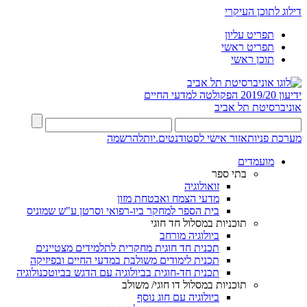
דילוג לתוכן העיקרי
תפריט עליון
תפריט ראשי
תוכן ראשי
ידיעון 2019/20
הפקולטה למדעי החיים
אוניברסיטת תל אביב
מערכת פניות
אזור אישי לסטודנטים.יות
להרשמה
מועמדים
בתי ספר
זואולוגיה
מדעי הצמח ואבטחת מזון
בית הספר למחקר ביו-רפואי וסרטן ע"ש שמוניס
תוכניות במסלול חד חוגי
ביולוגיה מורחב
תכנית חד חוגית מחקרית לתלמידים מצטיינים
תכנית לימודים משולבת במדעי החיים ובפיזיקה
תכנית חד-חוגית בביולוגיה עם הדגש בביוטכנולוגיה
תוכניות במסלול דו חוגי/ משולב
ביולוגיה עם חוג נוסף