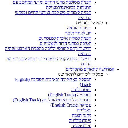
תכנית משולבת מדעי החיים ומדעי המחשב עם
התמחות בביואינפורמטיקה
תכנית לימודים משולבת במדעי החיים ובמדעי
הרפואה
מסלולים נוספים
תעודת הוראה
חוג לאחר תואר
תכנית למידה אישית למצטיינים
חטיבה במדעי הרוח למצטיינים
דרישות קדם לקורסי הליבה בתכנית הארבע שנתית
ברפואה
דרישות קדם לקבלה ללימודי וטרינריה לבוגרי מדעי
החיים
המדרשה לתארים מתקדמים
מסלולי לימודים לתואר שני
המסלול באקולוגיה ובאיכות הסביבה (English
Track)
ביוטכנולוגיה
ביוכימיה (English Track)
ביולוגיה של התא ואימונולוגיה (English Track)
גנטיקה (English Track)
זואולוגיה
מדעי הצמח
מיקרוביולוגיה
נוירוביולוגיה