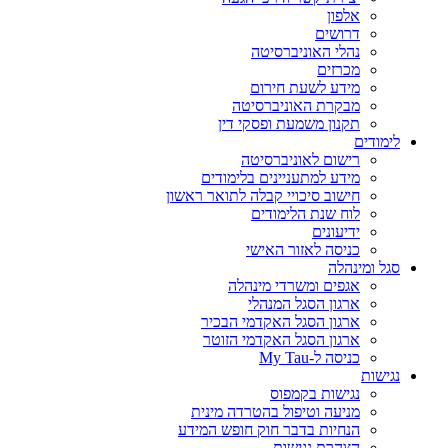
אלפון
דרושים
נהלי האוניברסיטה
מכרזים
מידע לשעת חירום
מבקרת האוניברסיטה
תקנון משמעת ופסקי דין
לימודים
רישום לאוניברסיטה
מידע למתעניינים בלימודים
חישוב סיכויי קבלה לתואר ראשון
לוח שנת הלימודים
ידיעונים
כניסה לאזור האישי
סגל ומינהלה
אגפים ומשרדי מינהלה
ארגון הסגל המנהלי
ארגון הסגל האקדמי הבכיר
ארגון הסגל האקדמי הזוטר
כניסה ל-My Tau
נגישות
נגישות בקמפוס
מניעה וטיפול בהטרדה מינית
הנחיות בדבר חוק חופש המידע
הצהרת נגישות