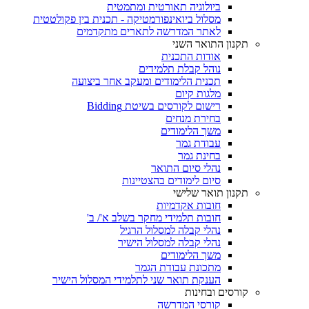
ביולוגיה תאורטית ומתמטית
מסלול ביואינפורמטיקה - תכנית בין פקולטטית
לאתר המדרשה לתארים מתקדמים
תקנון התואר השני
אודות התכנית
נוהל קבלת תלמידים
תכנית הלימודים ומעקב אחר ביצועה
מלגות קיום
רישום לקורסים בשיטת Bidding
בחירת מנחים
משך הלימודים
עבודת גמר
בחינת גמר
נהלי סיום התואר
סיום לימודים בהצטיינות
תקנון תואר שלישי
חובות אקדמיות
חובות תלמידי מחקר בשלב א'/ ב'
נהלי קבלה למסלול הרגיל
נהלי קבלה למסלול הישיר
משך הלימודים
מתכונת עבודת הגמר
הענקת תואר שני לתלמידי המסלול הישיר
קורסים ובחינות
קורסי המדרשה