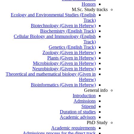
Honors
M.Sc. Study tracks
Ecology and Environmental Studies (English
Track)
Biotechnology (Given in Hebrew)
Biochemistry (English Track)
Cellular Biology and Immunology (English
Track)
Genetics (English Track)
Zoology (Given in Hebrew)
Plants (Given in Hebrew)
Microbiology (Given in Hebrew)
Neurobiology (Given in Hebrew)
Theoretical and mathematical biology (Given in
Hebrew)
Bioinformatics (Given in Hebrew)
General info
Introduction
Admissions
Stipend
Duration of studies
Academic advisors
PhD Study
Academic requirements
Admissions process for the direct track