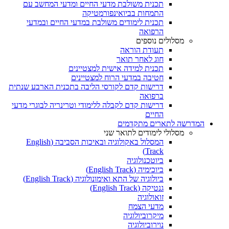
תכנית משולבת מדעי החיים ומדעי המחשב עם
התמחות בביואינפורמטיקה
תכנית לימודים משולבת במדעי החיים ובמדעי
הרפואה
מסלולים נוספים
תעודת הוראה
חוג לאחר תואר
תכנית למידה אישית למצטיינים
חטיבה במדעי הרוח למצטיינים
דרישות קדם לקורסי הליבה בתכנית הארבע שנתית
ברפואה
דרישות קדם לקבלה ללימודי וטרינריה לבוגרי מדעי
החיים
המדרשה לתארים מתקדמים
מסלולי לימודים לתואר שני
המסלול באקולוגיה ובאיכות הסביבה (English
Track)
ביוטכנולוגיה
ביוכימיה (English Track)
ביולוגיה של התא ואימונולוגיה (English Track)
גנטיקה (English Track)
זואולוגיה
מדעי הצמח
מיקרוביולוגיה
נוירוביולוגיה