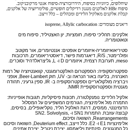
שיחלופים, כיווניות בסיפוח, הידרובורציה-סיפוח אנטי מרקובניקוב.
סיפוח HBr לאלקנים מנגנון רדיקלים חופשיים, פולימריזציה של אלקנים,
קבלת אלקנים מאלקיל הלידים ומכהלים – כלל זייצב.
דיאנים מצומדים: isoprene, Allylic carbocation
אלקינים: תהליכי סיפוח, חומציות, יון האצטיליד, סיפוח מים
וטאוטומריה.
סטיריאואיזומריה-איזומרים אופטים: אננטיומרים, אור מקוטב
ופולרימטר, R/S, דיאגרמות פישר, דיאסטיריאומרים, תרכובות
meso, תערובת רצמית, איזומרים D ו- L, גליצראלדהיד וסוכרים.
ספקטרוסקופיה: הספקטרום האלקטרומגנטי, קוואנטיזציה של רמות
האנרגיה, בליעה באור הנראה וב- UV, חוק Beer-Lambert, אופני
ויברציה מולקולאריים וספקטרוסקופיה ב- IR, ספין גרעיני, תהודה
מגנטית וספקטרוסקופיית NMR.
אלקיל הלידים: נומנקלטורה, תכונות פיסיקליות, תגובות אופייניות:
התמרה מול אלימינציה, הגורמים המשפיעים על המסלול
הדומיננטי, ממסים, דרגת האלקיל הליד, נוקליאופילים, בסיסים,
קבוצה עוזבת. התמרות SN1 ו- SN2. Solvolysis,
Rearrangements, השוואה וסיכום.
אלימינציות E1 ו- E2. כלל זייצב, Deuterium effect, השוואה וסיכום
כל המנגנונים. סינתיזת ויליאמסון, יצירת ניטריל, יצירת אמינים,