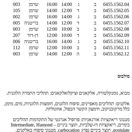
0455.1562.04
ב
ג
14:00
16:00
שרמן
003
0455.1562.05
ב
ד
12:00
14:00
שרמן
105
0455.1562.06
ב
ג
14:00
16:00
שרמן
002
0455.1562.07
ב
ד
12:00
14:00
בריטניה
005
0455.1562.08
ב
ב
10:00
12:00
שרמן
003
0455.1562.09
ב
ד
10:00
12:00
דן-דוד
207
0455.1562.10
ב
ג
14:00
16:00
בריטניה
006
0455.1562.11
ב
ב
10:00
12:00
שרמן
112
0455.1562.12
ב
ה
12:00
14:00
שרמן
003
סילבוס
מבוא, נומנקלטורה, אלקאנים וציקלואלקאנים: תהליכי התמרה הלוגנית.
אלקנים: תהליכים מאפיינים, סיפוח הלוגנים, חומצות הלוגניות, מים, מימן,
כלל מרקובניקוב, חימצון הקשר הכפול, אוזונוליזה.
מנגנוני ריאקציות אורגאניות: פרופיל אנרגטי של התקדמות תהליכים
כימיים, ריאקציות דו-שלביות, תוצר ביניים – Intermediate, Hamond
postulate, תוצר ביניים נפוץ: carbocation. מנגנוני סיפוח באלקנים,