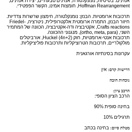
אמינים: בסיסיות, נומנקלטורה, אמינים טבעתיים, יצירת אמינים,
Hoffman Rearrangement, חומצות אמינו, הקשר הפפטידי.
תרכובות ארומטיות. הבנזן: נומנקלטורה, חימצון שרשרות צדדיות.
חיזור הבנזן, התמרה ארומטית אלקטרופילית, ניטרציה, Friedel-
Crafts reactions, אקטיבציה ודה-אקטיבציה, הכוונה של המתמיר
השני, (ortho, meta, para), מנגנוני ההכוונה.
תרכובות אנטי-ארומטיות, חוק Huckel (4n+2), אורביטלים
מולקולריים, תרכובות הטרוציקליות ותרכובות פוליציקליות.
עקרונות בסינתיזה אורגאנית
אין
דרישות קדם:
נוכחות חובה
הרכב ציון:
הרכב הציון הסופי:
בחינה סופית 90%
תרגילים 10%
בחינה בכתב
מטלת סיום: