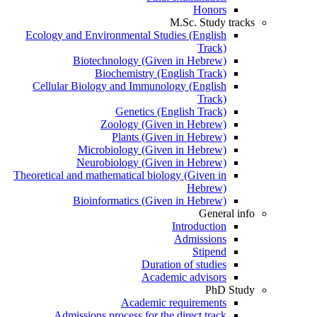
Honors
M.Sc. Study tracks
Ecology and Environmental Studies (English
Track)
Biotechnology (Given in Hebrew)
Biochemistry (English Track)
Cellular Biology and Immunology (English
Track)
Genetics (English Track)
Zoology (Given in Hebrew)
Plants (Given in Hebrew)
Microbiology (Given in Hebrew)
Neurobiology (Given in Hebrew)
Theoretical and mathematical biology (Given in
Hebrew)
Bioinformatics (Given in Hebrew)
General info
Introduction
Admissions
Stipend
Duration of studies
Academic advisors
PhD Study
Academic requirements
Admissions process for the direct track