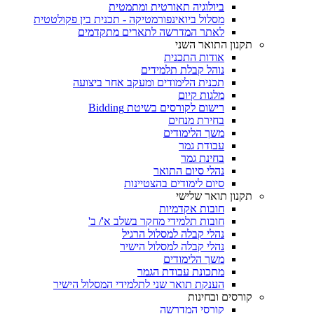
ביולוגיה תאורטית ומתמטית
מסלול ביואינפורמטיקה - תכנית בין פקולטטית
לאתר המדרשה לתארים מתקדמים
תקנון התואר השני
אודות התכנית
נוהל קבלת תלמידים
תכנית הלימודים ומעקב אחר ביצועה
מלגות קיום
רישום לקורסים בשיטת Bidding
בחירת מנחים
משך הלימודים
עבודת גמר
בחינת גמר
נהלי סיום התואר
סיום לימודים בהצטיינות
תקנון תואר שלישי
חובות אקדמיות
חובות תלמידי מחקר בשלב א'/ ב'
נהלי קבלה למסלול הרגיל
נהלי קבלה למסלול הישיר
משך הלימודים
מתכונת עבודת הגמר
הענקת תואר שני לתלמידי המסלול הישיר
קורסים ובחינות
קורסי המדרשה