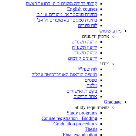
קורסי בחירה משנים ב' וג' בתואר ראשון
English courses
בחינות סמסטר א'- מועדים א' ו-ב'
בחינות סמסטר ב'- מועדים א' ו-ב'
לוח סיורים
מידע שימושי
ארכיון ידיעונים
ידיעון תשע"ט
ידיעון תשע"ח
ידיעון תשע"ז
ידיעונים קודמים
מידע
לוח שנה"ל
תמצית הוראות האוניברסיטה ונהליה
טפסים
מלגות
בקשות ואישורים
אתר הרישום
Graduate
Study requirments
Study programs
Course registration - Bidding
Graduation procedures
Thesis
Final examination