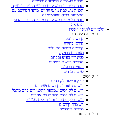
תכנית דו-חוגית בביולוגיה ובכימיה
תכנית לימודים משולבת במדעי החיים ובפיזיקה
תכנית משולבת מדעי החיים ומדעי המחשב עם
התמחות בביואינפורמטיקה
תכנית לימודים משולבת במדעי החיים ובמדעי
הרפואה
תלמידים לתואר ראשון
מבנה הלימודים
קורסי חובה
קורסי בחירה
קורסים בשפה האנגלית
מעבדות פרויקט
סמינריון בע"פ ובכתב
הדרכה בנושא בטיחות
ניסויים בבע"ח
סיום לימודים
קורסים
יעוץ ורישום לקורסים
רישום מאוחר לקורסים ושינויים
רישום לקורסים שמספר התלמידים בהם מוגבל
רישום לקורסים מפקולטות אחרות
רישום לקורסים בתכנית כלים שלובים
רשימות קורסים
סיורים לימודיים
לוח בחינות