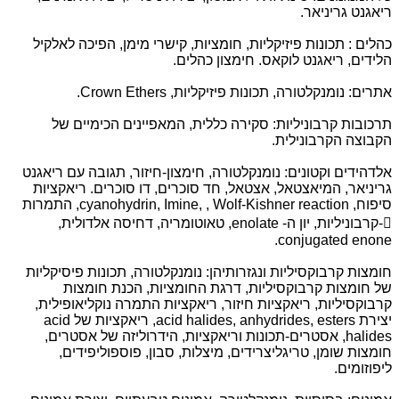
ריאגנט גריניאר.
כהלים : תכונות פיזיקליות, חומציות, קישרי מימן, הפיכה לאלקיל
הלידים, ריאגנט לוקאס. חימצון כהלים.
אתרים: נומנקלטורה, תכונות פיזיקליות, Crown Ethers.
תרכובות קרבוניליות: סקירה כללית, המאפיינים הכימיים של
הקבוצה הקרבונילית.
אלדהידים וקטונים: נומנקלטורה, חימצון-חיזור, תגובה עם ריאגנט
גריניאר, המיאצטאל, אצטאל, חד סוכרים, דו סוכרים. ריאקציות
סיפוח, cyanohydrin, Imine, , Wolf-Kishner reaction, התמרות
-קרבוניליות, יון ה- enolate, טאוטומריה, דחיסה אלדולית,
conjugated enone.
חומצות קרבוקסיליות ונגזרותיהן: נומנקלטורה, תכונות פיסיקליות
של חומצות קרבוקסיליות, דרגת החומציות, הכנת חומצות
קרבוקסיליות, ריאקציות חיזור, ריאקציות התמרה נוקליאופילית,
יצירת acid halides, anhydrides, esters, ריאקציות של acid
halides, אסטרים-תכונות וריאקציות, הידרוליזה של אסטרים,
חומצות שומן, טריגליצרידים, מיצלות, סבון, פוספוליפידים,
ליפוזומים.