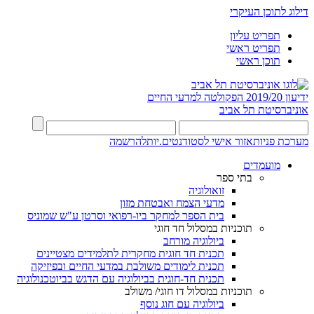
דילוג לתוכן העיקרי
תפריט עליון
תפריט ראשי
תוכן ראשי
ידיעון 2019/20
הפקולטה למדעי החיים
אוניברסיטת תל אביב
מערכת פניות
אזור אישי לסטודנטים.יות
להרשמה
מועמדים
בתי ספר
זואולוגיה
מדעי הצמח ואבטחת מזון
בית הספר למחקר ביו-רפואי וסרטן ע"ש שמוניס
תוכניות במסלול חד חוגי
ביולוגיה מורחב
תכנית חד חוגית מחקרית לתלמידים מצטיינים
תכנית לימודים משולבת במדעי החיים ובפיזיקה
תכנית חד-חוגית בביולוגיה עם הדגש בביוטכנולוגיה
תוכניות במסלול דו חוגי/ משולב
ביולוגיה עם חוג נוסף