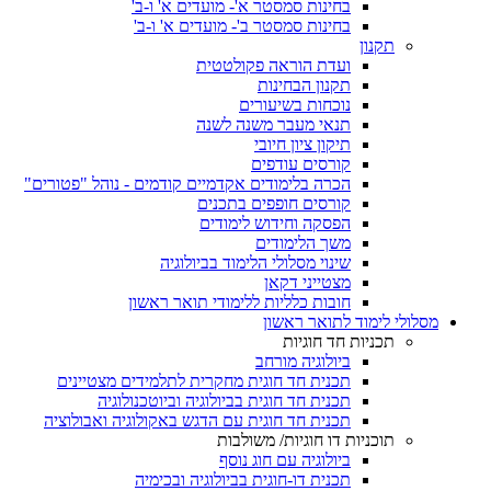
בחינות סמסטר א'- מועדים א' ו-ב'
בחינות סמסטר ב'- מועדים א' ו-ב'
תקנון
ועדת הוראה פקולטטית
תקנון הבחינות
נוכחות בשיעורים
תנאי מעבר משנה לשנה
תיקון ציון חיובי
קורסים עודפים
הכרה בלימודים אקדמיים קודמים - נוהל "פטורים"
קורסים חופפים בתכנים
הפסקה וחידוש לימודים
משך הלימודים
שינוי מסלולי הלימוד בביולוגיה
מצטייני דקאן
חובות כלליות ללימודי תואר ראשון
מסלולי לימוד לתואר ראשון
תכניות חד חוגיות
ביולוגיה מורחב
תכנית חד חוגית מחקרית לתלמידים מצטיינים
תכנית חד חוגית בביולוגיה וביוטכנולוגיה
תכנית חד חוגית עם הדגש באקולוגיה ואבולוציה
תוכניות דו חוגיות/ משולבות
ביולוגיה עם חוג נוסף
תכנית דו-חוגית בביולוגיה ובכימיה