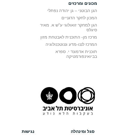
מכונים ומרכזים
הגן הבוטני – גן יהודה נפתלי
המכון לחקר הדגניים
הגן למחקר זואולוגי ע"ש א. מאיר
סיגלס
מרכז מן- התוכנית לאבטחת מזון
המרכז לננו-מדע וננוטכנולוגיה
תוכנית אדמונד י. ספרא
בביואינפורמטיקה
סגל ומינהלה
נגישות