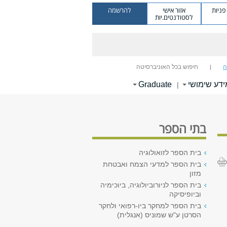
ניות
אזור אישי
להרשמה
לסטודנטים.יות
ה
חיפוש בכל האוניברסיטה
ידע שימושי
Graduate
|
בתי הספר
בית הספר לזואולוגיה
בית הספר למדעי הצמח ואבטחת
מזון
בית הספר לניורוביולוגיה, ביוכימיה
וביופיסיקה
בית הספר למחקר ביו-רפואי ולחקר
הסרטן ע"ש שמוניס (אנגלית)