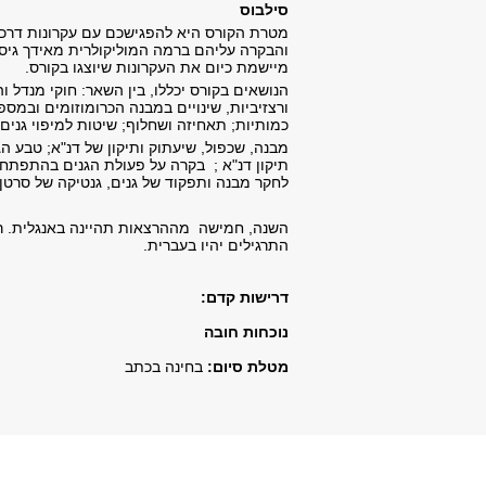
סילבוס
מטרת הקורס היא להפגישכם עם עקרונות דרכי 
והבקרה עליהם ברמה המוליקולרית מאידך גיסא
מיישמת כיום את העקרונות שיוצגו בקורס.
הנושאים בקורס יכללו, בין השאר: חוקי מנדל 
ורצזיביות, שינויים במבנה הכרומוזומים ובמספ
כמותיות; תאחיזה ושחלוף; שיטות למיפוי גנים.
מבנה, שכפול, שיעתוק ותיקון של דנ"א; טבע הגן
תיקון דנ"א ; בקרה על פעולת הגנים בהתפתחות 
לחקר מבנה ותפקוד של גנים, גנטיקה של סרטן
השנה, חמישה מההרצאות תהיינה באנגלית. רש
התרגילים יהיו בעברית.
דרישות קדם:
נוכחות חובה
מטלת סיום:
בחינה בכתב