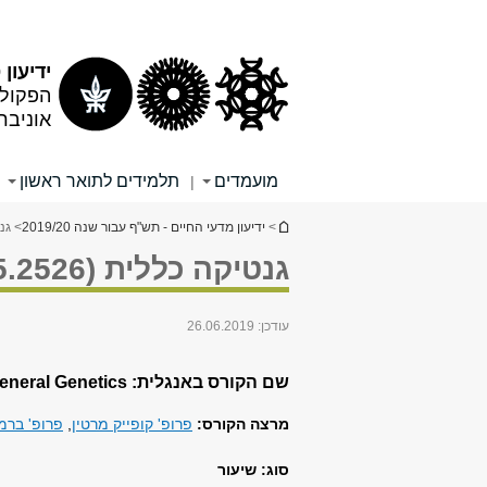
תוכן
תפריט
עליון
ראשי
ידיעון 2019/20
הפקולט
אוניבר
מועמדים
תלמידים לתואר ראשון
|
הינך נמצא כאן
>
ידיעון מדעי החיים - תש"ף עבור שנה 2019/20
> גנטיק
גנטיקה כללית (0455.2526)
עודכן:
26.06.2019
שם הקורס באנגלית: General Genetics
מרצה הקורס:
פרופ' קופייק מרטין
,
פרופ' ברמן
סוג: שיעור