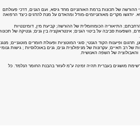
ההורשה של תכונות ברמת האורגניזם מחד גיסא, ועם הגנים, דרכי פעולתם
. יודגשו מקרים מאורגניזמים-מודל ומהאדם על מנת להדגים כיצד הרפואה
והרחבתם; התיאוריה הכומוזומלית של ההורשה; קביעת מין, דומיננטיות
רם, השפעות סביבה על ביטוי הגנים; אינטראקציה בין גנים; גנטיקה של תכונות
, תרגום ופיענוח הקוד הגנטי; סוגי המוטציות ופעולת חומרים מוטגניים; מנגנונ
של רב תאיים; עקרונות של מניפולצית גנים; גנים באוכלוסיות ; גישות גנומי
 והאבולוציה של השפה האנושית.
ימת מושגים בעברית תהיה זמינה ע"מ לעזור בהבנת החומר הנלמד. כל