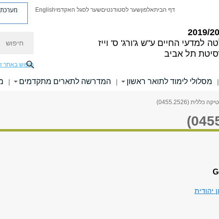
מערכת פ
דף הבית
אלפון
שער לסטודנטים
שער לסגל האקדמי
English
חיפוש
ה למדעי החיים
ע"ש ג'ורג' ס' וייז
סיטת תל אביב
חיפוש באתר ז
מסלולי לימוד לתואר ראשון
המדרשה לתארים מתקדמים
מ
|
|
|
ה כללית (0455.2526)
 יהודית