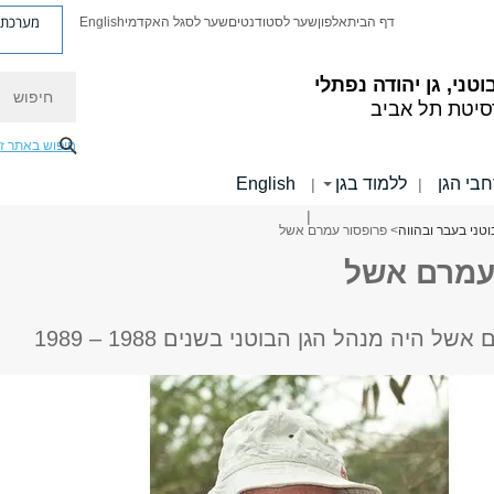
מערכת פ
דף הבית
אלפון
שער לסטודנטים
שער לסגל האקדמי
English
חיפוש
וטני, גן יהודה נפתלי
סיטת תל אביב
חיפוש באתר ז
בי הגן
ללמוד בגן
English
|
|
|
וטני בעבר ובהווה
> פרופסור עמרם אשל
עמרם אשל
ל היה מנהל הגן הבוטני בשנים 1988 – 1989