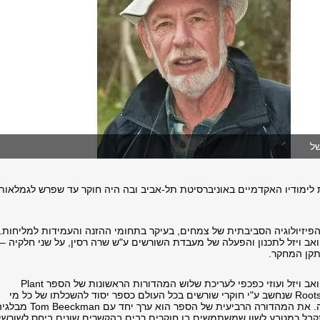
ל
ימודיו האקדמיים באוניברסיטת תל-אביב ובה היה חוקר עד שפרש לגמלאות
הפיזיולוגיה הסביבתית של צמחים, בעיקר בתחומי ההזנה והעמידות למליחות.
אב ויזל לתכנון והפעלה של מעבדת השורשים ע"ש שרה רסין, על שני חלקיה –
קן המחקר.
הוא היה שותף של יואב ויזל ועוזי כפכפי לעריכת שלוש המהדורות הראשונות של הספר Plant
Roots: The Hidden Half שנחשב ע"י חוקרי שורשים בכל העולם כספר יסוד להשכלתו של כל מי
שמתעניין בתחום זה. את המהדורה הרביעית של הספר הוא ערך יחד עם ckman
קבל כמטבע לשון שמשתמשים בו חוקרים רבים בהקשרים שונים ביחס לשורשי