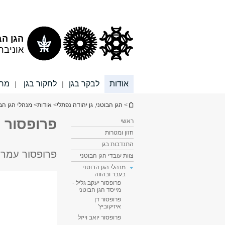
תוכן
תפריט
עליון
ראשי
הגן הב
אוניבר
אודות
לבקר בגן
לחקור בגן
מרח
|
|
הינך נמצא כאן
>
הגן הבוטני, גן יהודה נפתלי
>
אודות
>
מנהלי הגן הב
פרופסור 
ראשי
חזון ומטרות
התנדבות בגן
פרופסור עמרם אש
צוות עובדי הגן הבוטני
מנהלי הגן הבוטני
בעבר ובהווה
פרופסור יעקב גליל -
מייסד הגן הבוטני
פרופסור דן
איזיקוביץ'
פרופסור יואב וייזל