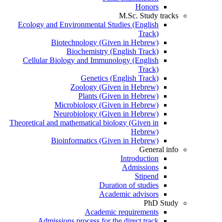
Honors
M.Sc. Study tracks
Ecology and Environmental Studies (English
Track)
Biotechnology (Given in Hebrew)
Biochemistry (English Track)
Cellular Biology and Immunology (English
Track)
Genetics (English Track)
Zoology (Given in Hebrew)
Plants (Given in Hebrew)
Microbiology (Given in Hebrew)
Neurobiology (Given in Hebrew)
Theoretical and mathematical biology (Given in
Hebrew)
Bioinformatics (Given in Hebrew)
General info
Introduction
Admissions
Stipend
Duration of studies
Academic advisors
PhD Study
Academic requirements
Admissions process for the direct track