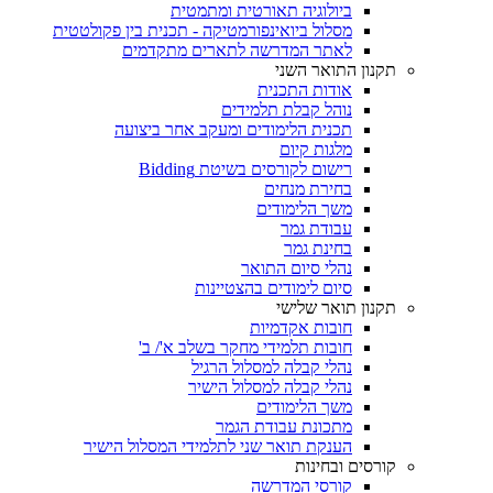
ביולוגיה תאורטית ומתמטית
מסלול ביואינפורמטיקה - תכנית בין פקולטטית
לאתר המדרשה לתארים מתקדמים
תקנון התואר השני
אודות התכנית
נוהל קבלת תלמידים
תכנית הלימודים ומעקב אחר ביצועה
מלגות קיום
רישום לקורסים בשיטת Bidding
בחירת מנחים
משך הלימודים
עבודת גמר
בחינת גמר
נהלי סיום התואר
סיום לימודים בהצטיינות
תקנון תואר שלישי
חובות אקדמיות
חובות תלמידי מחקר בשלב א'/ ב'
נהלי קבלה למסלול הרגיל
נהלי קבלה למסלול הישיר
משך הלימודים
מתכונת עבודת הגמר
הענקת תואר שני לתלמידי המסלול הישיר
קורסים ובחינות
קורסי המדרשה