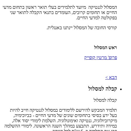
המסלול לגנטיקה מיועד לתלמידים בעלי תואר ראשון בתחום מדעי
החיים או תחומים קרובים, העומדים בתנאי הקבלה לתואר שני
בפקולטה למדעי החיים.
קורסי החובה של המסלול יינתנו באנגלית.
ראש המסלול
פרופ' מרטין קופייק
הבא >
קבלה למסלול
קבלה למסלול
תלמיד המבקש להירשם ללימודים במסלול לגנטיקה חייב להיות
בעל ידע בסיסי בתחומים שונים של מדעי החיים - בביוכימיה,
מיקרוביולוגיה, גנטיקה ואימונולוגיה. השלמת לימודי יסוד אלה,
במידה ותידרש, תתבצע במהלך השנה הראשונה. לימודי ההשלמה