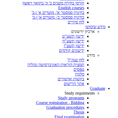
קורסי בחירה משנים ב' וג' בתואר ראשון
English courses
בחינות סמסטר א'- מועדים א' ו-ב'
בחינות סמסטר ב'- מועדים א' ו-ב'
לוח סיורים
מידע שימושי
ארכיון ידיעונים
ידיעון תשע"ט
ידיעון תשע"ח
ידיעון תשע"ז
ידיעונים קודמים
מידע
לוח שנה"ל
תמצית הוראות האוניברסיטה ונהליה
טפסים
מלגות
בקשות ואישורים
אתר הרישום
Graduate
Study requirments
Study programs
Course registration - Bidding
Graduation procedures
Thesis
Final examination