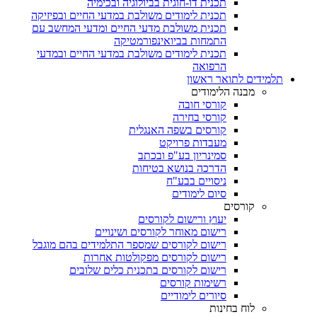
תכנית דו-חוגית בביולוגיה ובכימיה
תכנית לימודים משולבת במדעי החיים ובפיזיקה
תכנית משולבת מדעי החיים ומדעי המחשב עם
התמחות בביואינפורמטיקה
תכנית לימודים משולבת במדעי החיים ובמדעי
הרפואה
תלמידים לתואר ראשון
מבנה הלימודים
קורסי חובה
קורסי בחירה
קורסים בשפה האנגלית
מעבדות פרויקט
סמינריון בע"פ ובכתב
הדרכה בנושא בטיחות
ניסויים בבע"ח
סיום לימודים
קורסים
יעוץ ורישום לקורסים
רישום מאוחר לקורסים ושינויים
רישום לקורסים שמספר התלמידים בהם מוגבל
רישום לקורסים מפקולטות אחרות
רישום לקורסים בתכנית כלים שלובים
רשימות קורסים
סיורים לימודיים
לוח בחינות