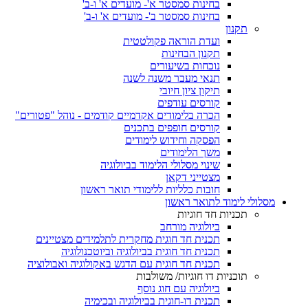
בחינות סמסטר א'- מועדים א' ו-ב'
בחינות סמסטר ב'- מועדים א' ו-ב'
תקנון
ועדת הוראה פקולטטית
תקנון הבחינות
נוכחות בשיעורים
תנאי מעבר משנה לשנה
תיקון ציון חיובי
קורסים עודפים
הכרה בלימודים אקדמיים קודמים - נוהל "פטורים"
קורסים חופפים בתכנים
הפסקה וחידוש לימודים
משך הלימודים
שינוי מסלולי הלימוד בביולוגיה
מצטייני דקאן
חובות כלליות ללימודי תואר ראשון
מסלולי לימוד לתואר ראשון
תכניות חד חוגיות
ביולוגיה מורחב
תכנית חד חוגית מחקרית לתלמידים מצטיינים
תכנית חד חוגית בביולוגיה וביוטכנולוגיה
תכנית חד חוגית עם הדגש באקולוגיה ואבולוציה
תוכניות דו חוגיות/ משולבות
ביולוגיה עם חוג נוסף
תכנית דו-חוגית בביולוגיה ובכימיה