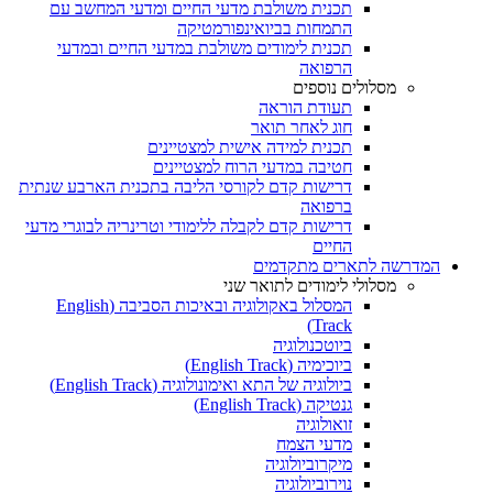
תכנית משולבת מדעי החיים ומדעי המחשב עם
התמחות בביואינפורמטיקה
תכנית לימודים משולבת במדעי החיים ובמדעי
הרפואה
מסלולים נוספים
תעודת הוראה
חוג לאחר תואר
תכנית למידה אישית למצטיינים
חטיבה במדעי הרוח למצטיינים
דרישות קדם לקורסי הליבה בתכנית הארבע שנתית
ברפואה
דרישות קדם לקבלה ללימודי וטרינריה לבוגרי מדעי
החיים
המדרשה לתארים מתקדמים
מסלולי לימודים לתואר שני
המסלול באקולוגיה ובאיכות הסביבה (English
Track)
ביוטכנולוגיה
ביוכימיה (English Track)
ביולוגיה של התא ואימונולוגיה (English Track)
גנטיקה (English Track)
זואולוגיה
מדעי הצמח
מיקרוביולוגיה
נוירוביולוגיה