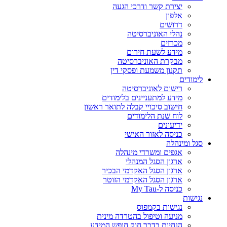
יצירת קשר ודרכי הגעה
אלפון
דרושים
נהלי האוניברסיטה
מכרזים
מידע לשעת חירום
מבקרת האוניברסיטה
תקנון משמעת ופסקי דין
לימודים
רישום לאוניברסיטה
מידע למתעניינים בלימודים
חישוב סיכויי קבלה לתואר ראשון
לוח שנת הלימודים
ידיעונים
כניסה לאזור האישי
סגל ומינהלה
אגפים ומשרדי מינהלה
ארגון הסגל המנהלי
ארגון הסגל האקדמי הבכיר
ארגון הסגל האקדמי הזוטר
כניסה ל-My Tau
נגישות
נגישות בקמפוס
מניעה וטיפול בהטרדה מינית
הנחיות בדבר חוק חופש המידע