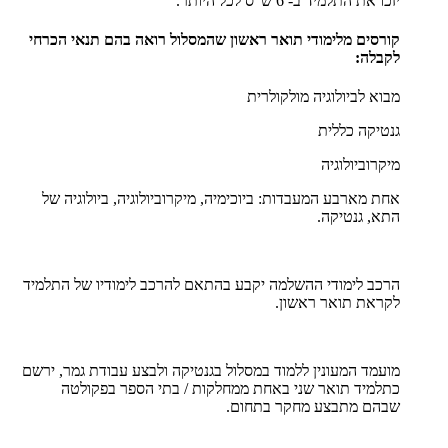
יזכו את התלמיד ב- 6 ש"ס לכל היותר.
קורסים מלימודי תואר ראשון שהמסלול רואה בהם תנאי הכרחי
לקבלה:
מבוא לביולוגיה מולקולרית
גנטיקה כללית
מיקרוביולוגיה
אחת מארבע המעבדות: ביוכימיה, מיקרוביולוגיה, ביולוגיה של
התא, גנטיקה.
הרכב לימודי ההשלמה יקבע בהתאם להרכב לימודיו של התלמיד
לקראת תואר ראשון.
מועמד המעונין ללמוד במסלול בגנטיקה ולבצע עבודת גמר, ירשם
כתלמיד תואר שני באחת ממחלקות / בתי הספר בפקולטה
שבהם מתבצע מחקר בתחום.