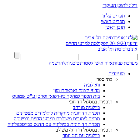
דילוג לתוכן העיקרי
תפריט עליון
תפריט ראשי
תוכן ראשי
ידיעון 2019/20
הפקולטה למדעי החיים
אוניברסיטת תל אביב
מערכת פניות
אזור אישי לסטודנטים.יות
להרשמה
מועמדים
בתי ספר
זואולוגיה
מדעי הצמח ואבטחת מזון
בית הספר למחקר ביו-רפואי וסרטן ע"ש שמוניס
תוכניות במסלול חד חוגי
ביולוגיה מורחב
תכנית חד חוגית מחקרית לתלמידים מצטיינים
תכנית לימודים משולבת במדעי החיים ובפיזיקה
תכנית חד-חוגית בביולוגיה עם הדגש בביוטכנולוגיה
תוכניות במסלול דו חוגי/ משולב
ביולוגיה עם חוג נוסף