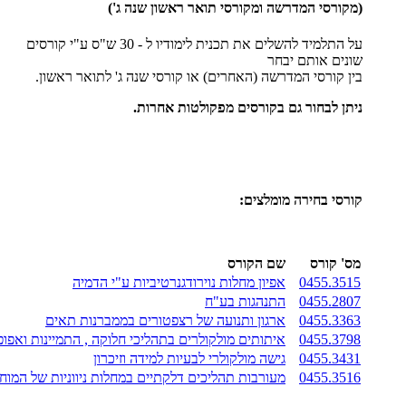
(מקורסי המדרשה ומקורסי תואר ראשון שנה ג')
על התלמיד להשלים את תכנית לימודיו ל - 30 ש"ס ע"י קורסים
שונים אותם יבחר
בין קורסי המדרשה (האחרים) או קורסי שנה ג' לתואר ראשון.
ניתן לבחור גם בקורסים מפקולטות אחרות.
קורסי בחירה מומלצים:
מס' קורס
שם הקורס
0455.3515
אפיון מחלות נוירודגנרטיביות ע"י הדמיה
0455.2807
התנהגות בע"ח
0455.3363
א
רגון ותנועה של רצפטורים בממברנות תאים
0455.3798
איתותים מולקולרים בתהליכי חלוקה , התמיינות ואפופ
0455.3431
גישה מולקולרי לבעיות למידה וזיכרון
0455.3516
מעורבות תהליכים דלקתיים במחלות ניווניות של המוח