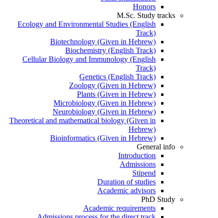
Honors
M.Sc. Study tracks
Ecology and Environmental Studies (English
Track)
Biotechnology (Given in Hebrew)
Biochemistry (English Track)
Cellular Biology and Immunology (English
Track)
Genetics (English Track)
Zoology (Given in Hebrew)
Plants (Given in Hebrew)
Microbiology (Given in Hebrew)
Neurobiology (Given in Hebrew)
Theoretical and mathematical biology (Given in
Hebrew)
Bioinformatics (Given in Hebrew)
General info
Introduction
Admissions
Stipend
Duration of studies
Academic advisors
PhD Study
Academic requirements
Admissions process for the direct track