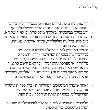
קבלה למסלול
דרישות הקדם לתלמידים הבוחרים במסלול הנוירוביולוגי
ותחום התעניינותם הוא התחום הביוכימי/מולקולרי הן:
ידע בסיסי בביוכימיה, ביולוגיה מולקולרית וביולוגיה של תא.
השתתפות במעבדה אחת לפחות באחד התחומים הבאים:
ביוכימיה, ביולוגיה מולקולרית, כימיה אורגנית, גנטיקה,
ביולוגיה של התא.
מועמד המעוניין ללמוד במסלול ולבצע עבודת גמר
בנוירוביולוגיה במסגרת הפקולטה, (להלן "המסלול
הנוירוביולוגי") מגדיר את תחום התעניינותו (ביוכימי/
מולקולרי או מערכתי/התנהגותי) ובהתאם ירשם כתלמיד
לתואר שני באחת ממחלקות /בתי הספר הפקולטה שבהן
מתבצע מחקר בתחום זה (נוירוביולוגיה, זואולוגיה, ביוכימיה
או אחת המחלקות /בתי הספר האחרים בפקולטה).
לאחר שועדת המוסמכים המחלקתית / בית ספרית אישרה
את קבלתו כתלמיד, יוכל המועמד להירשם למסלול
הנוירוביולוגי, במסגרת אותה המחלקה / בית ספר.
תלמידים המעוניינים ללמוד במסלול לנוירוביולוגיה יפנו אל
ועדת המוסמכים של המסלול.