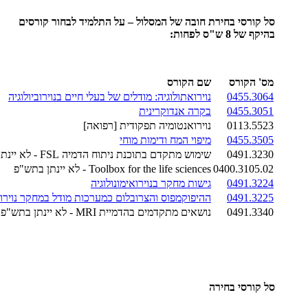
סל קורסי בחירת חובה של המסלול – על התלמיד לבחור קורסים
בהיקף של 8 ש"ס לפחות:
מס' הקורס
שם הקורס
0455.3064
נוירואתולוגיה: מודלים של בעלי חיים בנוירוביולוגיה
0455.3051
בקרה אנדוקרינית
0113.5523
נוירואנטומיה תפקודית [רפואה]
0455.3505
מיפוי המח ודימות מוחי
0491.3230
שימוש מתקדם בתוכנת ניתוח הדמיה FSL - לא יינתן בתש"פ
0400.3105.02
Toolbox for the life sciences - לא יינתן בתש"פ
0491.3224
גישות מחקר בנוירואימונולוגיה
0491.3225
ההיפוקמפוס והצרובלום כמערכות מודל במחקר נוירובי
0491.3340
נושאים מתקדמים בהדמיית MRI - לא יינתן בתש"פ
סל קורסי בחירה