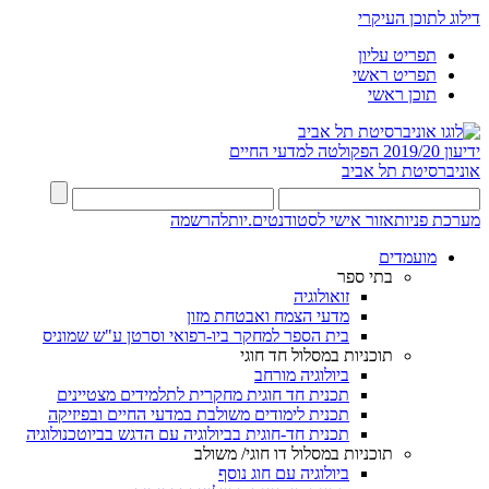
דילוג לתוכן העיקרי
תפריט עליון
תפריט ראשי
תוכן ראשי
ידיעון 2019/20
הפקולטה למדעי החיים
אוניברסיטת תל אביב
מערכת פניות
אזור אישי לסטודנטים.יות
להרשמה
מועמדים
בתי ספר
זואולוגיה
מדעי הצמח ואבטחת מזון
בית הספר למחקר ביו-רפואי וסרטן ע"ש שמוניס
תוכניות במסלול חד חוגי
ביולוגיה מורחב
תכנית חד חוגית מחקרית לתלמידים מצטיינים
תכנית לימודים משולבת במדעי החיים ובפיזיקה
תכנית חד-חוגית בביולוגיה עם הדגש בביוטכנולוגיה
תוכניות במסלול דו חוגי/ משולב
ביולוגיה עם חוג נוסף