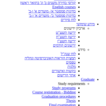
קורסי בחירה משנים ב' וג' בתואר ראשון
English courses
בחינות סמסטר א'- מועדים א' ו-ב'
בחינות סמסטר ב'- מועדים א' ו-ב'
לוח סיורים
מידע שימושי
ארכיון ידיעונים
ידיעון תשע"ט
ידיעון תשע"ח
ידיעון תשע"ז
ידיעונים קודמים
מידע
לוח שנה"ל
תמצית הוראות האוניברסיטה ונהליה
טפסים
מלגות
בקשות ואישורים
אתר הרישום
Graduate
Study requirments
Study programs
Course registration - Bidding
Graduation procedures
Thesis
Final examination