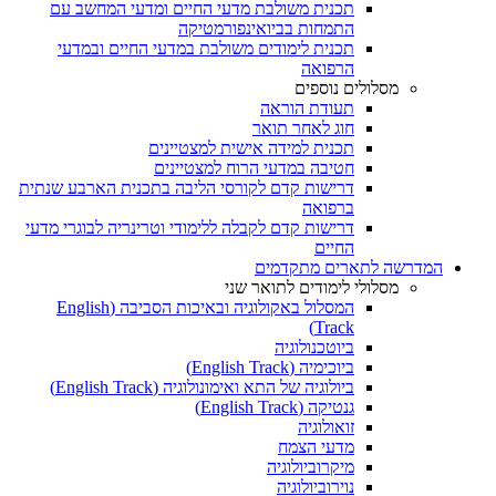
תכנית משולבת מדעי החיים ומדעי המחשב עם
התמחות בביואינפורמטיקה
תכנית לימודים משולבת במדעי החיים ובמדעי
הרפואה
מסלולים נוספים
תעודת הוראה
חוג לאחר תואר
תכנית למידה אישית למצטיינים
חטיבה במדעי הרוח למצטיינים
דרישות קדם לקורסי הליבה בתכנית הארבע שנתית
ברפואה
דרישות קדם לקבלה ללימודי וטרינריה לבוגרי מדעי
החיים
המדרשה לתארים מתקדמים
מסלולי לימודים לתואר שני
המסלול באקולוגיה ובאיכות הסביבה (English
Track)
ביוטכנולוגיה
ביוכימיה (English Track)
ביולוגיה של התא ואימונולוגיה (English Track)
גנטיקה (English Track)
זואולוגיה
מדעי הצמח
מיקרוביולוגיה
נוירוביולוגיה