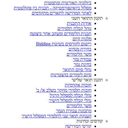
ביולוגיה תאורטית ומתמטית
מסלול ביואינפורמטיקה - תכנית בין פקולטטית
לאתר המדרשה לתארים מתקדמים
תקנון התואר השני
אודות התכנית
נוהל קבלת תלמידים
תכנית הלימודים ומעקב אחר ביצועה
מלגות קיום
רישום לקורסים בשיטת Bidding
בחירת מנחים
משך הלימודים
עבודת גמר
בחינת גמר
נהלי סיום התואר
סיום לימודים בהצטיינות
תקנון תואר שלישי
חובות אקדמיות
חובות תלמידי מחקר בשלב א'/ ב'
נהלי קבלה למסלול הרגיל
נהלי קבלה למסלול הישיר
משך הלימודים
מתכונת עבודת הגמר
הענקת תואר שני לתלמידי המסלול הישיר
קורסים ובחינות
קורסי המדרשה