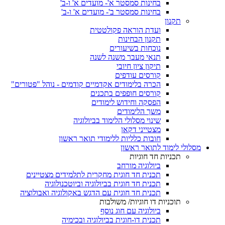
בחינות סמסטר א'- מועדים א' ו-ב'
בחינות סמסטר ב'- מועדים א' ו-ב'
תקנון
ועדת הוראה פקולטטית
תקנון הבחינות
נוכחות בשיעורים
תנאי מעבר משנה לשנה
תיקון ציון חיובי
קורסים עודפים
הכרה בלימודים אקדמיים קודמים - נוהל "פטורים"
קורסים חופפים בתכנים
הפסקה וחידוש לימודים
משך הלימודים
שינוי מסלולי הלימוד בביולוגיה
מצטייני דקאן
חובות כלליות ללימודי תואר ראשון
מסלולי לימוד לתואר ראשון
תכניות חד חוגיות
ביולוגיה מורחב
תכנית חד חוגית מחקרית לתלמידים מצטיינים
תכנית חד חוגית בביולוגיה וביוטכנולוגיה
תכנית חד חוגית עם הדגש באקולוגיה ואבולוציה
תוכניות דו חוגיות/ משולבות
ביולוגיה עם חוג נוסף
תכנית דו-חוגית בביולוגיה ובכימיה