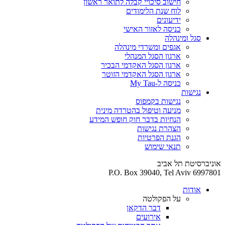
חישוב סיכויי קבלה לתואר ראשון
לוח שנת הלימודים
ידיעונים
כניסה לאזור האישי
סגל ומינהלה
אגפים ומשרדי מינהלה
ארגון הסגל המנהלי
ארגון הסגל האקדמי הבכיר
ארגון הסגל האקדמי הזוטר
כניסה ל-My Tau
נגישות
נגישות בקמפוס
מניעה וטיפול בהטרדה מינית
הנחיות בדבר חוק חופש המידע
הצהרת נגישות
הגנת הפרטיות
תנאי שימוש
אוניברסיטת תל אביב
P.O. Box 39040, Tel Aviv 6997801
אודות
על הפקולטה
דבר הדקאן
אירועים