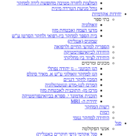
המלצות לחזרה מטיבה מחופשת לידה למחקר
נוהל מניעת הטרדה מינית
יחידות אקדמיות
בתי ספר
זואולוגיה
מדעי הצמח ואבטחת מזון
בית הספר למחקר ביו-רפואי ולחקר הסרטן ע"ש
שמוניס (אנגלית)
הספריה למדעי החיים ולרפואה
היחידה לביואינפורמטיקה
היחידה לציוד בין מחלקתי
מכונים ומרכזים
הגן הבוטני – גן יהודה נפתלי
הגן למחקר זואולוגי ע"ש א. מאיר סיגלס
המכון לחקר דגניים
המרכז לננו-מדע וננוטכנולוגיה
מרכז מן- התוכנית לאבטחת מזון
תוכנית אדמונד י. ספרא בביואינפורמטיקה
יחידת ה- MRI
רשות המחקר
רמות
היחידה למחקר גנומי
סגל
אנשי הפקולטה
סגל אקדמי (דפי חוקרים באנגלית)