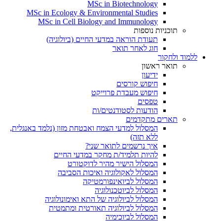
MSc in Biotechnology
MSc in Ecology & Environmental Studies
MSc in Cell Biology and Immunology
תוכניות נוספות
תעודת הוראה במדעי החיים (ביולוגיה)
חוג לאחר תואר
ללמוד ולחקור
תואר ראשון
ידיעון
חיפוש קורסים
חיפוש מעבדת פרוייקט
טפסים
הודעות לסטודנטים/ות
תארים מתקדמים
המסלול למדעי הצמח ואבטחת מזון (נלמד באנגלית,
ללא תזה)
איך נרשמים לתואר שני?
להיות תלמיד/ת מחקר במדעי החיים
המסלול הישיר מהיר לדוקטורט
המסלול לאקולוגיה ואיכות הסביבה
המסלול לביואינפורמטיקה
המסלול לביוטכנולוגיה
המסלול לביולוגיה של התא ואימונולוגיה
המסלול לביולוגיה תאורטית ומתמטית
המסלול לביוכימיה