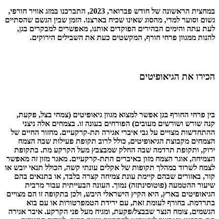
במחצית הראשונה של חודש פברואר, 2023, התברכנו במזג אוויר חורפי,
גשום וסוער למדי, מהסוג שאינו שכיח בארצנו. הזמן שבין הגשם שהסתיים
לעת עתה והימים הבהירים הפוקדים אותנו, מאפשרים למבקרים בגן,
להנות ממגוון פרחי חורף, המקשטים כעת את השבילים הירוקים.
הכירו את הגיאופיטים
בין פרחי החורף בגן אפשר למצוא מגוון גיאופיטים (צמחי בצל, פקעת,
קנה שורש ושורשים מעובים) הפורחים בעונה זו. בצמחים אלה ניצני
ההתחדשות מצויים על גבי איברי אגירה תת-קרקעיים. מחזור החיים של
הצמחים מקבוצת הגיאופיטים, כולל לרוב תקופת פעילות שבה הצמח
ירוק, ותקופת תרדמה שבה החלק שמבצבץ מעל הקרקע מת. בתקופת
הצמיחה, אוגר הצמח מזון באיברים התת-קרקעיים. מאגר מזון זה מאפשר
לצמח לשרוד במהלך תקופות של אקלים עונתי קשה, הכולל תנאי יובש או
קור, באזורים שבהם קיימת עונת צמיחה קצרה בלבד, או בתנאים בהם
שיעור ההטמעה (פוטוסינתזה) נמוך. העונה הבעייתית עבור מרבית
הגיאופיטים בארץ, היא הקיץ הישראלי היבש, ולכן בתקופה זו הם מצויים
בתרדמת. בחורף לעומת זאת, עם ירידת הטמפרטורות או עם בוא
הגשמים, צומח הנצר שבבצל/פקעת, ומגיח מעל פני הקרקע. איבר אגירה