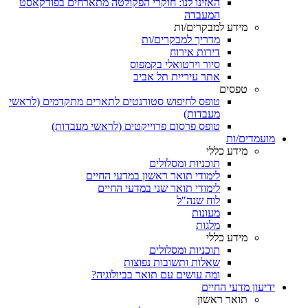
האזינו לנו: חוקרי הפקולטה מתארחים בפודקאסט
המעבדה
מידע למבקרים/ות
מדריך למבקרים/ות
דירות אירוח
סיור וירטואלי בקמפוס
אתר עיריית תל אביב
טפסים
טופס לחיפוש סטודנטים לתארים מתקדמים (לראשי
מעבדות)
טופס פרסום פרוייקטים (לראשי מעבדות)
מועמדים/ות
מידע כללי
תוכניות ומסלולים
לימודי תואר ראשון במדעי החיים
לימודי תואר שני במדעי החיים
לוח שנה"ל
מעונות
מלגות
מידע כללי
תוכניות ומסלולים
שאלות ותשובות נפוצות
ומה עושים עם תואר בביולוגיה?
ידיעון מדעי החיים
תואר ראשון