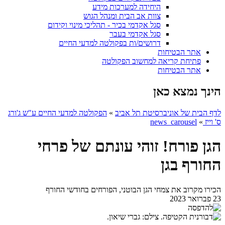
היחידה למערכות מידע
צוות אב הבית ומנהל הגוש
סגל אקדמי בכיר - תהליכי מינוי וקידום
סגל אקדמי בעבר
דרושים/ות בפקולטה למדעי החיים
אתר הבטיחות
פתיחת קריאה למחשוב הפקולטה
אתר הבטיחות
הינך נמצא כאן
לדף הבית של אוניברסיטת תל אביב
»
הפקולטה למדעי החיים ע"ש ג'ורג
ס' וייז
»
news_carousel
הגן פורח! זוהי עונתם של פרחי
החורף בגן
הכירו מקרוב את צמחי הגן הבוטני, הפורחים בחודשי החורף
23 פברואר 2023