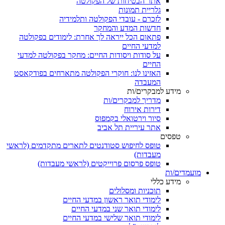
אתר הבטיחות של הפקולטה
גלריית תמונות
לזכרם - עובדי הפקולטה ותלמידיה
חדשות המדע והמחקר
פתאום הכל ייראה לך אחרת: לימודים בפקולטה
למדעי החיים
על סודות ויסודות החיים: מחקר בפקולטה למדעי
החיים
האזינו לנו: חוקרי הפקולטה מתארחים בפודקאסט
המעבדה
מידע למבקרים/ות
מדריך למבקרים/ות
דירות אירוח
סיור וירטואלי בקמפוס
אתר עיריית תל אביב
טפסים
טופס לחיפוש סטודנטים לתארים מתקדמים (לראשי
מעבדות)
טופס פרסום פרוייקטים (לראשי מעבדות)
מועמדים/ות
מידע כללי
תוכניות ומסלולים
לימודי תואר ראשון במדעי החיים
לימודי תואר שני במדעי החיים
לימודי תואר שלישי במדעי החיים