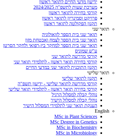
ידיעון מדעי החיים לתואר ראשון
מערכת שעות לתשפ"ה 2024/2025
קורסי בחירה לתואר ראשון
פרויקט וסמינריון לתואר ראשון
תקנון הפקולטה לתואר ראשון
תואר שני
תואר שני בית הספר לזואולוגיה
תואר שני בית הספר לצמח ואבטחת מזון
תואר שני בית הספר למחקר ביו-רפואי ולחקר הסרטן
ע"ש שמוניס
קורסי מדרשה לתואר שני
קורסי בחירה תואר ראשון - לתלמידי תואר שני
תקנון התוכנית לתואר שני במדעי החיים
תואר שלישי
תקנון לתואר שלישי
קורסי מדרשה לתואר שלישי - ידיעון תשפ"ה
קורסי בחירה תואר ראשון - לתלמידי תואר שלישי
נוהלי קבלה למסלול הרגיל
נוהלי קבלה למסלול הישיר
הענקת תואר שני לתלמידי המסלול הישיר
English
MSc in Plant Sciences
MSc Degree in Genetics
MSc in Biochemistry
MSc in Microbiology