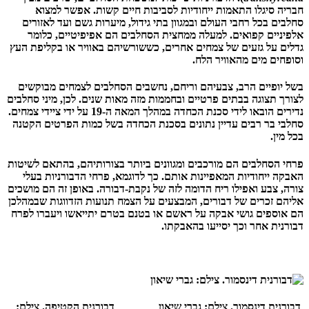
חבריה סיגלו התאמות ייחודיות לסביבות חיים קשות. אפשר למצוא
סחלבים בכל רחבי העולם ובמגוון בתי גידול, מיערות גשם ועד לאזורים
אלפיניים קפואים. למעלה ממחצית הסחלבים הם אפיפיטיים, כלומר
גדלים על גזעים של צמחים אחרים, כששורשיהם באוויר או בקליפת העץ
וסופחים מים מהאוויר הלח.
בשל יופיים הרב, צבעיהם וריחם, נחשבים הסחלבים לצמחים מבוקשים
לצורך תצוגה בבתים פרטיים ובחממות מזה מאות שנים. לכן, מיני סחלבים
נדירים הובאו לידי סכנת הכחדה במהלך המאה ה-19 על ידי ציידי צמחים.
סחלבי בר רבים עדיין נתונים בסכנת הכחדה בשל כמות הפרטים הקטנה
בכל מין.
פרחי הסחלבים הם מורכבים ומגוונים ביותר בצורותיהם, בהתאם לשיטות
האבקה ייחודיות המאפיינות אותם. כך לדוגמא, פרחי הדבורניות בעלי
צורה, צבע ואפילו ריח הדומה לזה של נקבת-דבורה. באופן זה הם מושכים
אליהם זכרים של דבורים, המבצעים על הצמח תנועות הזדווגות שבמהלכן
הם אוספים גושי אבקה על ראשם או בטנם בטרם יתייאשו ויעברו לפרח
דבורנית אחר וכך יסייעו בהאבקתו.
דבורנית דינסמור. צילם: גברי שיאון דבורנית הקטיפה. צילם: