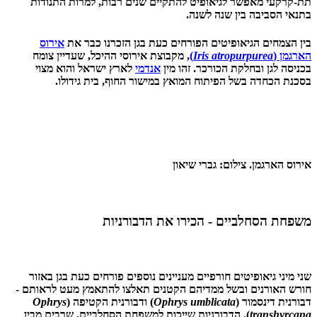
תת-קרקעי מאפשר לגיאופיט להתקיים שנים רבות, למרות התנודות
בתנאי הסביבה בין שנה לשנה.
בין הצמחים הגיאופיטים הפורחים כעת בגן הזכרנו כבר את
אירוס
הארגמן (
Iris atropurpurea
)
, מקבוצת אירוסי ההיכל, שעדיין צומח
בכניסה לגן ובחלקת הכורכר. זהו מין
אנדמי
לארץ ישראל והוא מצוי
בסכנת הכחדה בשל הפיתוח המואץ במישור החוף, בית גידולו.
אירוס הארגמן. צילום: גברי שיאון
משפחת הסחלביים - הכירו את הדבורניות
שני מיני גיאופיטים חורפיים מעניינים נוספים פורחים כעת בגן באזור
חורש האורנים ובשל ממדיהם הקטנים תאלצו להתאמץ מעט לראותם -
דבורנית דינסמור (
Ophrys umblicata
) ודבורנית הקטיפה (
Ophrys
transhyrcana
). הדבורניות שייכות למשפחת הסחלביים, שרבים מבין