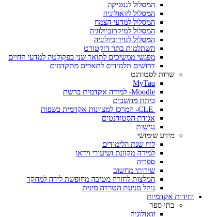
המסלול לגנטיקה
המסלול לזואולוגיה
המסלול למדעי הצמח
המסלול למיקרוביולוגיה
המסלול לנוירוביולוגיה
השתלמות בתר דוקטורט
מפגשי ממשיכים לתואר שני בפקולטה למדעי החיים
דרושים תלמידים לתארים מתקדמים
שרות לסטודנט
MyTau
Moodle- למידה אקדמית ברשת
כיתת מחשבים
CLE- המרכז למצוינות אקדמית בשפות
אגודת הסטודנטים
נגישות
מידע שימושי
לוח שנת הלימודים
למידה מקוונת ושיעורי וידאו
ספריה
שירותי מחשוב
המלצות לחזרה מטיבה מחופשת לידה למחקר
נוהל מניעת הטרדה מינית
יחידות אקדמיות
בתי ספר
זואולוגיה