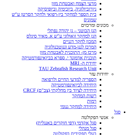
מדעי הצמח ואבטחת מזון
ניורוביולוגיה, ביוכימיה וביופיסיקה
בית הספר למחקר ביו-רפואי ולחקר הסרטן ע"ש
שמוניס
מכונים ומרכזים
הגן הבוטני – גן יהודה נפתלי
הגן למחקר זואולוגי ע"ש א. מאיר סיגלס
המכון לחקר דגניים
המרכז לננו-מדע וננוטכנולוגיה
מרכז מן- התוכנית לאבטחת מזון
תוכנית אדמונד י. ספרא בביואינפורמטיקה
יחידת ה- MRI
TAU Zebrafish Research Unit
יחידות עזר
הספריה למדעי החיים ולרפואה
היחידה לביואינפורמטיקה
היחידה לציוד בין מחלקתי (צב"ם) CRCF
רשות המחקר
רמות
היחידה למחקר גנומי
סגל
אנשי הפקולטה
סגל אקדמי (דפי חוקרים באנגלית)
סגל מנהלי
בעלי תפקידים בפקולטה