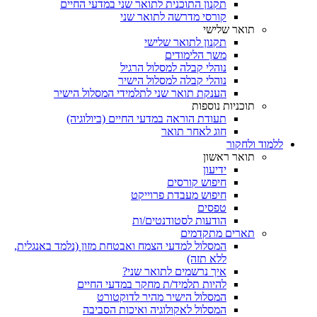
תקנון התוכנית לתואר שני במדעי החיים
קורסי מדרשה לתואר שני
תואר שלישי
תקנון לתואר שלישי
משך הלימודים
נוהלי קבלה למסלול הרגיל
נוהלי קבלה למסלול הישיר
הענקת תואר שני לתלמידי המסלול הישיר
תוכניות נוספות
תעודת הוראה במדעי החיים (ביולוגיה)
חוג לאחר תואר
ללמוד ולחקור
תואר ראשון
ידיעון
חיפוש קורסים
חיפוש מעבדת פרוייקט
טפסים
הודעות לסטודנטים/ות
תארים מתקדמים
המסלול למדעי הצמח ואבטחת מזון (נלמד באנגלית,
ללא תזה)
איך נרשמים לתואר שני?
להיות תלמיד/ת מחקר במדעי החיים
המסלול הישיר מהיר לדוקטורט
המסלול לאקולוגיה ואיכות הסביבה