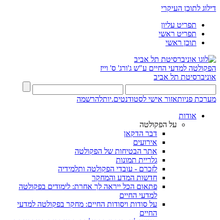
דילוג לתוכן העיקרי
תפריט עליון
תפריט ראשי
תוכן ראשי
הפקולטה למדעי החיים
ע"ש ג'ורג' ס' וייז
אוניברסיטת תל אביב
מערכת פניות
אזור אישי לסטודנטים.יות
להרשמה
אודות
על הפקולטה
דבר הדקאן
אירועים
אתר הבטיחות של הפקולטה
גלריית תמונות
לזכרם - עובדי הפקולטה ותלמידיה
חדשות המדע והמחקר
פתאום הכל ייראה לך אחרת: לימודים בפקולטה
למדעי החיים
על סודות ויסודות החיים: מחקר בפקולטה למדעי
החיים