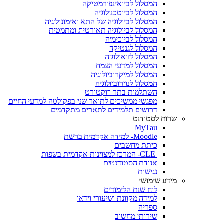
המסלול לביואינפורמטיקה
המסלול לביוטכנולוגיה
המסלול לביולוגיה של התא ואימונולוגיה
המסלול לביולוגיה תאורטית ומתמטית
המסלול לביוכימיה
המסלול לגנטיקה
המסלול לזואולוגיה
המסלול למדעי הצמח
המסלול למיקרוביולוגיה
המסלול לנוירוביולוגיה
השתלמות בתר דוקטורט
מפגשי ממשיכים לתואר שני בפקולטה למדעי החיים
דרושים תלמידים לתארים מתקדמים
שרות לסטודנט
MyTau
Moodle- למידה אקדמית ברשת
כיתת מחשבים
CLE- המרכז למצוינות אקדמית בשפות
אגודת הסטודנטים
נגישות
מידע שימושי
לוח שנת הלימודים
למידה מקוונת ושיעורי וידאו
ספריה
שירותי מחשוב