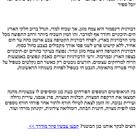
יובל ספיר
דבורנית דינסמור היא צמח מוגן, אך שכיח למדי, הגדל ברוב חלקי הארץ
הים-תיכוניים וחודר אף למדבר. זהו המין השכיח ביותר ורחב התפוצה מכל
מיני הדבורנית בארץ. לפרח דבורנית הקטיפה צבע ארגמן כהה עד חום
אחיד, ללא קישוט פרט לשני פסי אורך מקבילים בצבע כחול כסוף.
דבורנית הקטיפה היא צמח מוגן ונדיר. נפוצה בעיקר בהרים ים-תיכוניים
בצפון הארץ ובמרכזה. זרעי הדבורניות זעירים כאבק ונפוצים באמצעות
הרוח למרחקים עצומים. הזרעים נובטים רק כאשר הם נקלטים כטפיל על
קורי פטריה מתאימה. הנבט חי כטפיל לפחות בשנותיו הראשונות.
בין הגיאופיטים הנוספים הפורחים כעת בגן ומוסיפים לו צבעוניות מהנה
תמצאו את
הרקפת המצויה
,
הכלנית המצויה
,
פרג אגסני
,
עירית גדולה
ועירית נבובה
. זה הזמן לצאת לטיולי חורף ולתור אחר פורחי חורף נוספים
כמו לופית מצויה, חיננית הבתה, רומוליאה צידונית, יקינתון מזרחי ועוד.
רוצים לבקר אותנו בגן הבוטני?
קבעו עכשיו סיור מודרך >>