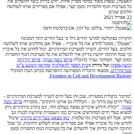
האצטלן, שנפוץ מאוד במימי מפרץ אילת, יודע בדיוק כיצד להשלים את
כל מערכות הגוף החסרות ובזמן קצר, אפילו אם מפרידים אותו לשלושה
חלקים שונים
22 אפריל 2021
חוקרות בפקולטה למדעי החיים גילו כי בעל החיים הימי המכונה
"אצטלן", מסוגל לחדש את כל איבריו – אפילו אם מחלקים אותו לשלושה
חלקים. בעל החיים, השייך למערכת המיתרניים, יכול לחדש את כל איבריו
כך שכל חתיכה יודעת בדיוק איך להשלים את כל מערכות הגוף החסרות
ובזמן קצר. המחקר נערך בהובלת
פרופ' נועה שנקר
,
פרופ' דורותה
הושון-פופקו
ו
טל גורדון
מ
בית הספר לזואולוגיה
ומוזיאון הטבע ע"ש
שטיינהרדט.
ממצאי התגלית המפתיעה התפרסמו בכתב העת המוביל
Frontiers in Cell and Development Biology.
"מדובר בתגלית מסעירה, שכן זהו בעל חיים השייך למערכת המיתרניים –
בעלי חיים עם מיתר גב – הכוללת גם אותנו היונקים", מסבירה
פרופ' נועה
שנקר
. "יכולת חידוש איברים נפוצה בעולם החי, וגם בקרב מיתרניים ניתן
למצוא בעלי חיים המחדשים איברים כמו השממית שיודעת לבנות זנב
חדש. אבל לא מערכות גוף שלמות.
כאן מצאנו בעל חיים מיתרני
שיכול
לחדש את כל איבריו אפילו אם מפרידים אותו לשלוש חתיכות, כך שכל
חתיכה יודעת בדיוק איך להשלים את כל מערכות הגוף החסרות ובזמן
קצר".