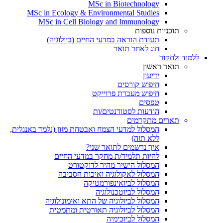
MSc in Biotechnology
MSc in Ecology & Environmental Studies
MSc in Cell Biology and Immunology
תוכניות נוספות
תעודת הוראה במדעי החיים (ביולוגיה)
חוג לאחר תואר
ללמוד ולחקור
תואר ראשון
ידיעון
חיפוש קורסים
חיפוש מעבדת פרוייקט
טפסים
הודעות לסטודנטים/ות
תארים מתקדמים
המסלול למדעי הצמח ואבטחת מזון (נלמד באנגלית,
ללא תזה)
איך נרשמים לתואר שני?
להיות תלמיד/ת מחקר במדעי החיים
המסלול הישיר מהיר לדוקטורט
המסלול לאקולוגיה ואיכות הסביבה
המסלול לביואינפורמטיקה
המסלול לביוטכנולוגיה
המסלול לביולוגיה של התא ואימונולוגיה
המסלול לביולוגיה תאורטית ומתמטית
המסלול לביוכימיה