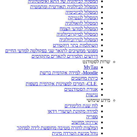
המסלול לביולוגיה של התא ואימונולוגיה
המסלול לביולוגיה תאורטית ומתמטית
המסלול לביוכימיה
המסלול לגנטיקה
המסלול לזואולוגיה
המסלול למדעי הצמח
המסלול למיקרוביולוגיה
המסלול לנוירוביולוגיה
השתלמות בתר דוקטורט
מפגשי ממשיכים לתואר שני בפקולטה למדעי החיים
דרושים תלמידים לתארים מתקדמים
שרות לסטודנט
MyTau
Moodle- למידה אקדמית ברשת
כיתת מחשבים
CLE- המרכז למצוינות אקדמית בשפות
אגודת הסטודנטים
נגישות
מידע שימושי
לוח שנת הלימודים
למידה מקוונת ושיעורי וידאו
ספריה
שירותי מחשוב
המלצות לחזרה מטיבה מחופשת לידה למחקר
נוהל מניעת הטרדה מינית