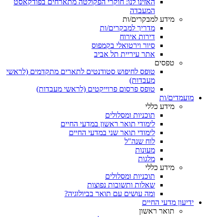
האזינו לנו: חוקרי הפקולטה מתארחים בפודקאסט
המעבדה
מידע למבקרים/ות
מדריך למבקרים/ות
דירות אירוח
סיור וירטואלי בקמפוס
אתר עיריית תל אביב
טפסים
טופס לחיפוש סטודנטים לתארים מתקדמים (לראשי
מעבדות)
טופס פרסום פרוייקטים (לראשי מעבדות)
מועמדים/ות
מידע כללי
תוכניות ומסלולים
לימודי תואר ראשון במדעי החיים
לימודי תואר שני במדעי החיים
לוח שנה"ל
מעונות
מלגות
מידע כללי
תוכניות ומסלולים
שאלות ותשובות נפוצות
ומה עושים עם תואר בביולוגיה?
ידיעון מדעי החיים
תואר ראשון