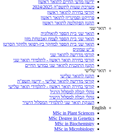
ידיעון מדעי החיים לתואר ראשון
מערכת שעות לתשפ"ה 2024/2025
קורסי בחירה לתואר ראשון
פרויקט וסמינריון לתואר ראשון
תקנון הפקולטה לתואר ראשון
תואר שני
תואר שני בית הספר לזואולוגיה
תואר שני בית הספר לצמח ואבטחת מזון
תואר שני בית הספר למחקר ביו-רפואי ולחקר הסרטן
ע"ש שמוניס
קורסי מדרשה לתואר שני
קורסי בחירה תואר ראשון - לתלמידי תואר שני
תקנון התוכנית לתואר שני במדעי החיים
תואר שלישי
תקנון לתואר שלישי
קורסי מדרשה לתואר שלישי - ידיעון תשפ"ה
קורסי בחירה תואר ראשון - לתלמידי תואר שלישי
נוהלי קבלה למסלול הרגיל
נוהלי קבלה למסלול הישיר
הענקת תואר שני לתלמידי המסלול הישיר
English
MSc in Plant Sciences
MSc Degree in Genetics
MSc in Biochemistry
MSc in Microbiology