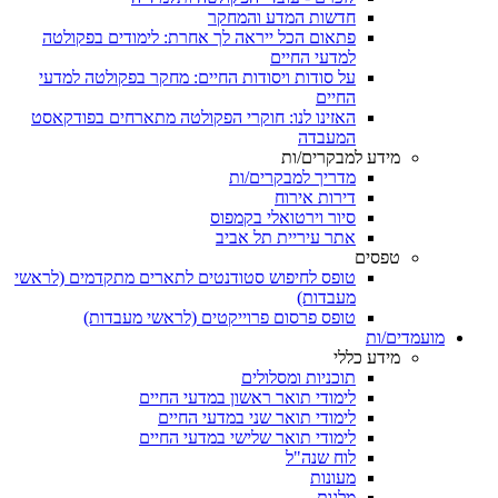
חדשות המדע והמחקר
פתאום הכל ייראה לך אחרת: לימודים בפקולטה
למדעי החיים
על סודות ויסודות החיים: מחקר בפקולטה למדעי
החיים
האזינו לנו: חוקרי הפקולטה מתארחים בפודקאסט
המעבדה
מידע למבקרים/ות
מדריך למבקרים/ות
דירות אירוח
סיור וירטואלי בקמפוס
אתר עיריית תל אביב
טפסים
טופס לחיפוש סטודנטים לתארים מתקדמים (לראשי
מעבדות)
טופס פרסום פרוייקטים (לראשי מעבדות)
מועמדים/ות
מידע כללי
תוכניות ומסלולים
לימודי תואר ראשון במדעי החיים
לימודי תואר שני במדעי החיים
לימודי תואר שלישי במדעי החיים
לוח שנה"ל
מעונות
מלגות