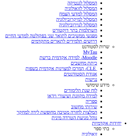
המסלול לגנטיקה
המסלול לזואולוגיה
המסלול למדעי הצמח
המסלול למיקרוביולוגיה
המסלול לנוירוביולוגיה
השתלמות בתר דוקטורט
מפגשי ממשיכים לתואר שני בפקולטה למדעי החיים
דרושים תלמידים לתארים מתקדמים
שרות לסטודנט
MyTau
Moodle- למידה אקדמית ברשת
כיתת מחשבים
CLE- המרכז למצוינות אקדמית בשפות
אגודת הסטודנטים
נגישות
מידע שימושי
לוח שנת הלימודים
למידה מקוונת ושיעורי וידאו
ספריה
שירותי מחשוב
המלצות לחזרה מטיבה מחופשת לידה למחקר
נוהל מניעת הטרדה מינית
יחידות אקדמיות
בתי ספר
זואולוגיה