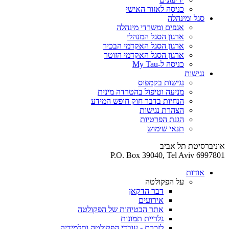
כניסה לאזור האישי
סגל ומינהלה
אגפים ומשרדי מינהלה
ארגון הסגל המנהלי
ארגון הסגל האקדמי הבכיר
ארגון הסגל האקדמי הזוטר
כניסה ל-My Tau
נגישות
נגישות בקמפוס
מניעה וטיפול בהטרדה מינית
הנחיות בדבר חוק חופש המידע
הצהרת נגישות
הגנת הפרטיות
תנאי שימוש
אוניברסיטת תל אביב
P.O. Box 39040, Tel Aviv 6997801
אודות
על הפקולטה
דבר הדקאן
אירועים
אתר הבטיחות של הפקולטה
גלריית תמונות
לזכרם - עובדי הפקולטה ותלמידיה