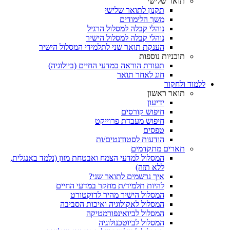
תואר שלישי
תקנון לתואר שלישי
משך הלימודים
נוהלי קבלה למסלול הרגיל
נוהלי קבלה למסלול הישיר
הענקת תואר שני לתלמידי המסלול הישיר
תוכניות נוספות
תעודת הוראה במדעי החיים (ביולוגיה)
חוג לאחר תואר
ללמוד ולחקור
תואר ראשון
ידיעון
חיפוש קורסים
חיפוש מעבדת פרוייקט
טפסים
הודעות לסטודנטים/ות
תארים מתקדמים
המסלול למדעי הצמח ואבטחת מזון (נלמד באנגלית,
ללא תזה)
איך נרשמים לתואר שני?
להיות תלמיד/ת מחקר במדעי החיים
המסלול הישיר מהיר לדוקטורט
המסלול לאקולוגיה ואיכות הסביבה
המסלול לביואינפורמטיקה
המסלול לביוטכנולוגיה