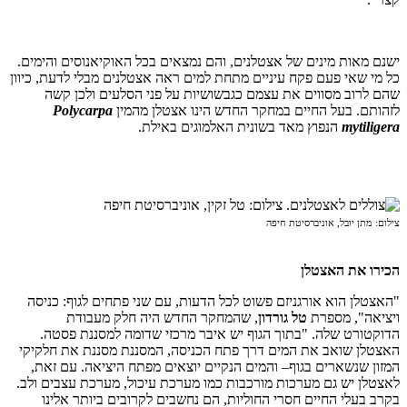
ישנם מאות מינים של אצטלנים, והם נמצאים בכל האוקיאנוסים והימים.
כל מי שאי פעם פקח עיניים מתחת למים ראה אצטלנים מבלי לדעת, כיוון
שהם לרוב מסווים את עצמם כגבשושיות על פני הסלעים ולכן קשה
לזהותם. בעל החיים במחקר החדש הינו אצטלן מהמין
Polycarpa
mytiligera
הנפוץ מאד בשונית האלמוגים באילת.
צילום: מתן יובל, אוניברסיטת חיפה
הכירו את האצטלן
"האצטלן הוא אורגניזם פשוט לכל הדעות, עם שני פתחים לגוף: כניסה
ויציאה", מספרת
טל גורדון
, שהמחקר החדש היה חלק מעבודת
הדוקטורט שלה. "בתוך הגוף יש איבר מרכזי שדומה למסננת פסטה.
האצטלן שואב את המים דרך פתח הכניסה, המסננת מסננת את חלקיקי
המזון שנשארים בגוף– והמים הנקיים יוצאים מפתח היציאה. עם זאת,
לאצטלן יש גם מערכות מורכבות כמו מערכת עיכול, מערכת עצבים ולב.
בקרב בעלי החיים חסרי החוליות, הם נחשבים לקרובים ביותר אלינו