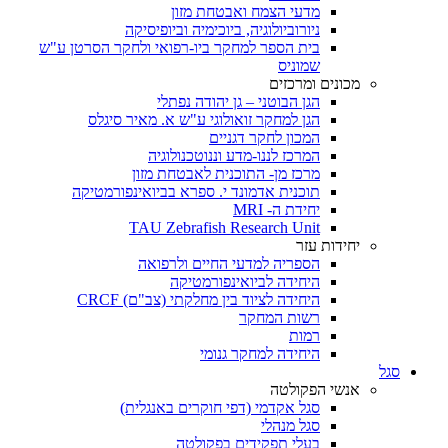
מדעי הצמח ואבטחת מזון
ניורוביולוגיה, ביוכימיה וביופיסיקה
בית הספר למחקר ביו-רפואי ולחקר הסרטן ע"ש
שמוניס
מכונים ומרכזים
הגן הבוטני – גן יהודה נפתלי
הגן למחקר זואולוגי ע"ש א. מאיר סיגלס
המכון לחקר דגניים
המרכז לננו-מדע וננוטכנולוגיה
מרכז מן- התוכנית לאבטחת מזון
תוכנית אדמונד י. ספרא בביואינפורמטיקה
יחידת ה- MRI
TAU Zebrafish Research Unit
יחידות עזר
הספריה למדעי החיים ולרפואה
היחידה לביואינפורמטיקה
היחידה לציוד בין מחלקתי (צב"ם) CRCF
רשות המחקר
רמות
היחידה למחקר גנומי
סגל
אנשי הפקולטה
סגל אקדמי (דפי חוקרים באנגלית)
סגל מנהלי
בעלי תפקידים בפקולטה