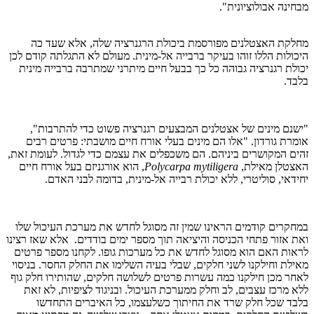
מבחינה אבולוציונית".
מחלקת האצטלנים מפורסמת ביכולת הרגנרציה שלה, אלא שעד כה
היכולות הללו זוהו בעיקר ברבייה אל-מינית. מעולם לא התגלתה קודם לכן
יכולת רגנרציה גבוהה כל כך בבעל חיים מיתרני שמתרבה ברבייה מינית
בלבד.
"ישנם מינים של אצטלנים המבצעים רגנרציה פשוט כדי להתרבות",
אומרת גורדון. "אלו הם מינים בעלי אורח חיים מושבתי: פרטים רבים
זהים המקושרים ביניהם. הם משכפלים את עצמם כדי לגדול. לעומת זאת,
האצטלן מאילת,
Polycarpa mytiligera
, הוא אורגניזם בעל אורח חיים
יחידאי, סוליטרי, ללא יכולת רבייה אל-מינית, בדומה לבני האדם.
​במחקרים קודמים הראינו שמין זה מסוגל לחדש את מערכת העיכול שלו
ואת אזור פתחי הכניסה והיציאה תוך מספר ימים בודדים. אלא שאז רצינו
לראות האם הוא מסוגל לחדש את כל מערכות גופו. לקחנו מספר פרטים
מאילת וחילקנו לשני חלקים, שבלי בעיה השלימו את החלק החסר. בניסוי
לאחר מכן חילקנו כמה עשרות פרטים לשלושה חלקים, שהותירו חלק גוף
ללא מרכז עצבים, לב וחלק ממערכת העיכול. ובניגוד לציפיות, לא זאת
בלבד שכל חלק שרד את החיתוך כשלעצמו, כל האיברים התחדשו