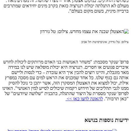
בשלושת החלקים. במקום אצטלן אחד – נוצרו שלושה. זה מפתיע מאוד.
מעולם לא התגלתה יכולת רגנרציה כזאת בקרב מינים יחידאים שמתרבים
ברבייה מינית, בשום מקום בעולם".
צילום: טל גורדון, אוניברסיטת תל אביב
פרופ' שנקר מסכמת: "משחר האנושות בני האדם מרותקים ליכולת לחדש
איברים פגועים או חסרים. רגנרציה היא יכולת מופלאה שיש לנו במידה
מאד מוגבלת, והיינו רוצים להבין איך היא עובדת – כדי לנסות וליישם
אותה גם בגוף שלנו. כל אחד שמכניס את הראש למים עם מסכה במפרץ
אילת, יכול למצוא את האצטלן המסקרן הזה, אשר יתכן כי נוכל להסיק
ממנו לגבי תהליכים של חידוש רקמות שיכולים לסייע למין האנושי". האזינו
לפרופ' שנקר מספרת על היצור שהתגלה, בתכנית "שלושה שיודעים" של
"כאן תרבות".
להאזנה לחצו כאן >>
ידיעות נוספות בנושא