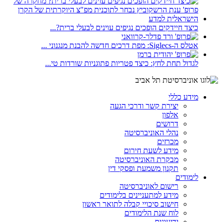
כיצד חיידקים הופכים נגיפים עוינים לבעלי ברית?...
אטלס ה-Siglecs: מפת דרכים חדשה להבנת מנגנוני ...
לגדול תחת לחץ: כיצד פטריות פתוגניות שורדות טי...
מידע כללי
יצירת קשר ודרכי הגעה
אלפון
דרושים
נהלי האוניברסיטה
מכרזים
מידע לשעת חירום
מבקרת האוניברסיטה
תקנון משמעת ופסקי דין
לימודים
רישום לאוניברסיטה
מידע למתעניינים בלימודים
חישוב סיכויי קבלה לתואר ראשון
לוח שנת הלימודים
ידיעונים