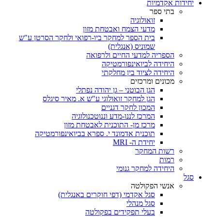
יחידות אקדמיות
בתי ספר
זואולוגיה
מדעי הצמח ואבטחת מזון
בית הספר למחקר ביו-רפואי ולחקר הסרטן ע"ש
שמוניס (אנגלית)
הספריה למדעי החיים ולרפואה
היחידה לביואינפורמטיקה
היחידה לציוד בין מחלקתי
מכונים ומרכזים
הגן הבוטני – גן יהודה נפתלי
הגן למחקר זואולוגי ע"ש א. מאיר סיגלס
המכון לחקר דגניים
המרכז לננו-מדע וננוטכנולוגיה
מרכז מן- התוכנית לאבטחת מזון
תוכנית אדמונד י. ספרא בביואינפורמטיקה
יחידת ה- MRI
רשות המחקר
רמות
היחידה למחקר גנומי
סגל
אנשי הפקולטה
סגל אקדמי (דפי חוקרים באנגלית)
סגל מנהלי
בעלי תפקידים בפקולטה