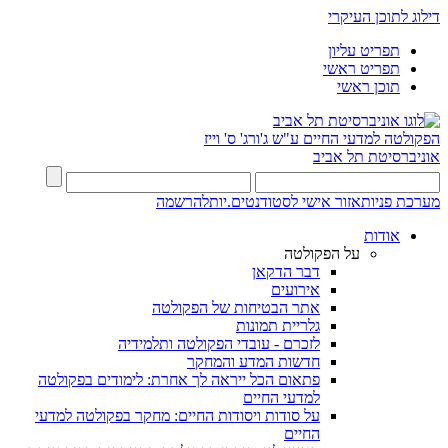
דילוג לתוכן העיקרי
תפריט עליון
תפריט ראשי
תוכן ראשי
הפקולטה למדעי החיים
ע"ש ג'ורג' ס' וייז
אוניברסיטת תל אביב
מערכת פניות
אזור אישי לסטודנטים.יות
להרשמה
אודות
על הפקולטה
דבר הדקאן
אירועים
אתר הבטיחות של הפקולטה
גלריית תמונות
לזכרם - עובדי הפקולטה ותלמידיה
חדשות המדע והמחקר
פתאום הכל ייראה לך אחרת: לימודים בפקולטה
למדעי החיים
על סודות ויסודות החיים: מחקר בפקולטה למדעי
החיים