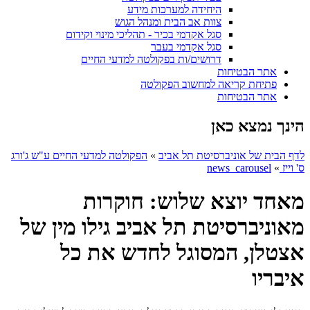
היחידה למערכות מידע
צוות אב הבית ומנהל הגוש
סגל אקדמי בכיר - תהליכי מינוי וקידום
סגל אקדמי בעבר
דרושים/ות בפקולטה למדעי החיים
אתר הבטיחות
פתיחת קריאה למחשוב הפקולטה
אתר הבטיחות
הינך נמצא כאן
לדף הבית של אוניברסיטת תל אביב
»
הפקולטה למדעי החיים ע"ש ג'ורג
ס' וייז
»
news_carousel
מאחד יוצא שלוש: חוקרות
מאוניברסיטת תל אביב גילו מין של
אצטלן, המסוגל לחדש את כל
איבריו