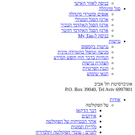
כניסה לאזור האישי
סגל ומינהלה
אגפים ומשרדי מינהלה
ארגון הסגל המנהלי
ארגון הסגל האקדמי הבכיר
ארגון הסגל האקדמי הזוטר
כניסה ל-My Tau
נגישות
נגישות בקמפוס
מניעה וטיפול בהטרדה מינית
הנחיות בדבר חוק חופש המידע
הצהרת נגישות
הגנת הפרטיות
תנאי שימוש
אוניברסיטת תל אביב
P.O. Box 39040, Tel Aviv 6997801
אודות
על הפקולטה
דבר הדקאן
אירועים
אתר הבטיחות של הפקולטה
גלריית תמונות
לזכרם - עובדי הפקולטה ותלמידיה