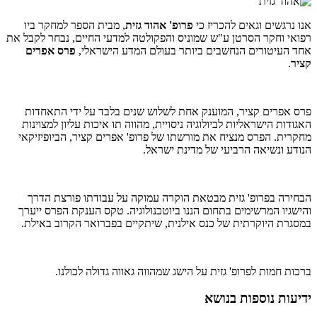
אנו נרגשים וגאים להכריז כי
פרופ' אהוד גזית
, מבית הספר למחקר ביו
רפואי וחקר הסרטן ע"ש שמוניס והפקולטה למדעי החיים, נבחר לקבל את
אחד העיטורים הנחשבים ביותר בעולם המדע הישראלי,
פרס אפרים
קציר
.
פרס אפרים קציר, המוענק אחת לשלוש שנים בלבד על ידי התאחדות
האגודות הישראליות לביולוגיה ניסויית, מהווה תו איכות עליון למצוינות
מחקרית. הפרס מנציח את מורשתו של פרופ' אפרים קציר, הביופיזיקאי
הנודע ונשיאה הרביעי של מדינת ישראל.
הבחירה בפרופ' גזית מבטאת הוקרה עמוקה על עבודתו פורצת הדרך
והישגיו המרשימים בתחום הננו ביוטכנולוגיה. טקס הענקת הפרס ייערך
במסגרת היוקרתית של כנס אילנית, שיתקיים בפברואר הקרוב באילת.
ברכות חמות לפרופ' גזית על הישג שמהווה גאווה גדולה לכולנו.
ידיעות נוספות בנושא