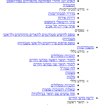
האזינו לנו: חוקרי הפקולטה מתארחים בפודקאסט
המעבדה
מידע למבקרים/ות
מדריך למבקרים/ות
דירות אירוח
סיור וירטואלי בקמפוס
אתר עיריית תל אביב
טפסים
טופס לחיפוש סטודנטים לתארים מתקדמים (לראשי
מעבדות)
טופס פרסום פרוייקטים (לראשי מעבדות)
מועמדים/ות
מידע כללי
תוכניות ומסלולים
לימודי תואר ראשון במדעי החיים
לימודי תואר שני במדעי החיים
לוח שנה"ל
מעונות
מלגות
מידע כללי
תוכניות ומסלולים
שאלות ותשובות נפוצות
ומה עושים עם תואר בביולוגיה?
ידיעון מדעי החיים
תואר ראשון