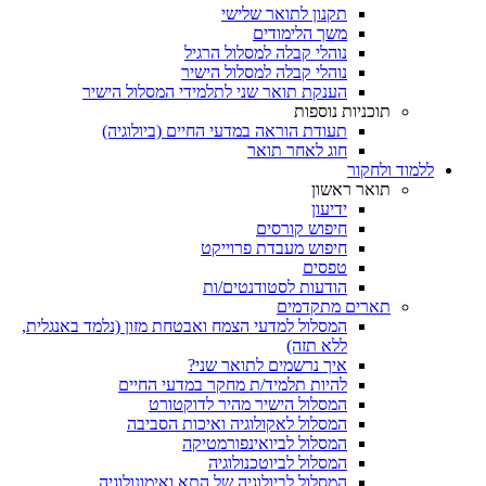
תקנון לתואר שלישי
משך הלימודים
נוהלי קבלה למסלול הרגיל
נוהלי קבלה למסלול הישיר
הענקת תואר שני לתלמידי המסלול הישיר
תוכניות נוספות
תעודת הוראה במדעי החיים (ביולוגיה)
חוג לאחר תואר
ללמוד ולחקור
תואר ראשון
ידיעון
חיפוש קורסים
חיפוש מעבדת פרוייקט
טפסים
הודעות לסטודנטים/ות
תארים מתקדמים
המסלול למדעי הצמח ואבטחת מזון (נלמד באנגלית,
ללא תזה)
איך נרשמים לתואר שני?
להיות תלמיד/ת מחקר במדעי החיים
המסלול הישיר מהיר לדוקטורט
המסלול לאקולוגיה ואיכות הסביבה
המסלול לביואינפורמטיקה
המסלול לביוטכנולוגיה
המסלול לביולוגיה של התא ואימונולוגיה