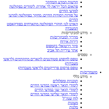
חדשות המדע והמחקר
פתאום הכל ייראה לך אחרת: לימודים בפקולטה
למדעי החיים
על סודות ויסודות החיים: מחקר בפקולטה למדעי
החיים
האזינו לנו: חוקרי הפקולטה מתארחים בפודקאסט
המעבדה
מידע למבקרים/ות
מדריך למבקרים/ות
דירות אירוח
סיור וירטואלי בקמפוס
אתר עיריית תל אביב
טפסים
טופס לחיפוש סטודנטים לתארים מתקדמים (לראשי
מעבדות)
טופס פרסום פרוייקטים (לראשי מעבדות)
מועמדים/ות
מידע כללי
תוכניות ומסלולים
לימודי תואר ראשון במדעי החיים
לימודי תואר שני במדעי החיים
לימודי תואר שלישי במדעי החיים
לוח שנה"ל
מעונות
מלגות