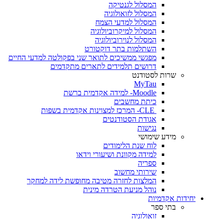
המסלול לגנטיקה
המסלול לזואולוגיה
המסלול למדעי הצמח
המסלול למיקרוביולוגיה
המסלול לנוירוביולוגיה
השתלמות בתר דוקטורט
מפגשי ממשיכים לתואר שני בפקולטה למדעי החיים
דרושים תלמידים לתארים מתקדמים
שרות לסטודנט
MyTau
Moodle- למידה אקדמית ברשת
כיתת מחשבים
CLE- המרכז למצוינות אקדמית בשפות
אגודת הסטודנטים
נגישות
מידע שימושי
לוח שנת הלימודים
למידה מקוונת ושיעורי וידאו
ספריה
שירותי מחשוב
המלצות לחזרה מטיבה מחופשת לידה למחקר
נוהל מניעת הטרדה מינית
יחידות אקדמיות
בתי ספר
זואולוגיה