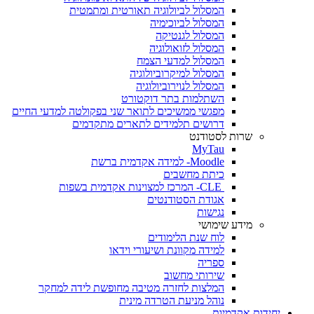
המסלול לביולוגיה תאורטית ומתמטית
המסלול לביוכימיה
המסלול לגנטיקה
המסלול לזואולוגיה
המסלול למדעי הצמח
המסלול למיקרוביולוגיה
המסלול לנוירוביולוגיה
השתלמות בתר דוקטורט
מפגשי ממשיכים לתואר שני בפקולטה למדעי החיים
דרושים תלמידים לתארים מתקדמים
שרות לסטודנט
MyTau
Moodle- למידה אקדמית ברשת
כיתת מחשבים
CLE- המרכז למצוינות אקדמית בשפות
אגודת הסטודנטים
נגישות
מידע שימושי
לוח שנת הלימודים
למידה מקוונת ושיעורי וידאו
ספריה
שירותי מחשוב
המלצות לחזרה מטיבה מחופשת לידה למחקר
נוהל מניעת הטרדה מינית
יחידות אקדמיות