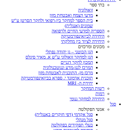
בתי ספר
זואולוגיה
מדעי הצמח ואבטחת מזון
בית הספר למחקר ביו-רפואי ולחקר הסרטן ע"ש
שמוניס (אנגלית)
הספריה למדעי החיים ולרפואה
היחידה לביואינפורמטיקה
היחידה לציוד בין מחלקתי
מכונים ומרכזים
הגן הבוטני – גן יהודה נפתלי
הגן למחקר זואולוגי ע"ש א. מאיר סיגלס
המכון לחקר דגניים
המרכז לננו-מדע וננוטכנולוגיה
מרכז מן- התוכנית לאבטחת מזון
תוכנית אדמונד י. ספרא בביואינפורמטיקה
יחידת ה- MRI
רשות המחקר
רמות
היחידה למחקר גנומי
סגל
אנשי הפקולטה
סגל אקדמי (דפי חוקרים באנגלית)
סגל מנהלי
בעלי תפקידים בפקולטה