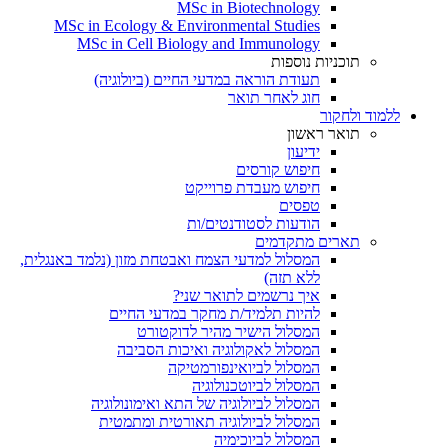
MSc in Biotechnology
MSc in Ecology & Environmental Studies
MSc in Cell Biology and Immunology
תוכניות נוספות
תעודת הוראה במדעי החיים (ביולוגיה)
חוג לאחר תואר
ללמוד ולחקור
תואר ראשון
ידיעון
חיפוש קורסים
חיפוש מעבדת פרוייקט
טפסים
הודעות לסטודנטים/ות
תארים מתקדמים
המסלול למדעי הצמח ואבטחת מזון (נלמד באנגלית,
ללא תזה)
איך נרשמים לתואר שני?
להיות תלמיד/ת מחקר במדעי החיים
המסלול הישיר מהיר לדוקטורט
המסלול לאקולוגיה ואיכות הסביבה
המסלול לביואינפורמטיקה
המסלול לביוטכנולוגיה
המסלול לביולוגיה של התא ואימונולוגיה
המסלול לביולוגיה תאורטית ומתמטית
המסלול לביוכימיה