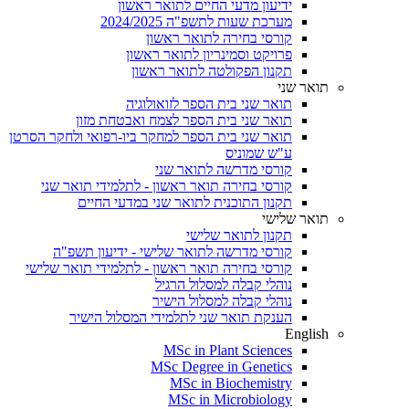
ידיעון מדעי החיים לתואר ראשון
מערכת שעות לתשפ"ה 2024/2025
קורסי בחירה לתואר ראשון
פרויקט וסמינריון לתואר ראשון
תקנון הפקולטה לתואר ראשון
תואר שני
תואר שני בית הספר לזואולוגיה
תואר שני בית הספר לצמח ואבטחת מזון
תואר שני בית הספר למחקר ביו-רפואי ולחקר הסרטן
ע"ש שמוניס
קורסי מדרשה לתואר שני
קורסי בחירה תואר ראשון - לתלמידי תואר שני
תקנון התוכנית לתואר שני במדעי החיים
תואר שלישי
תקנון לתואר שלישי
קורסי מדרשה לתואר שלישי - ידיעון תשפ"ה
קורסי בחירה תואר ראשון - לתלמידי תואר שלישי
נוהלי קבלה למסלול הרגיל
נוהלי קבלה למסלול הישיר
הענקת תואר שני לתלמידי המסלול הישיר
English
MSc in Plant Sciences
MSc Degree in Genetics
MSc in Biochemistry
MSc in Microbiology