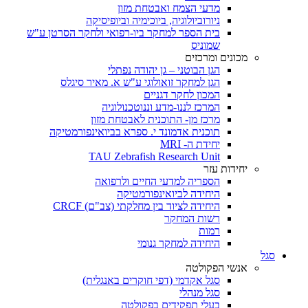
מדעי הצמח ואבטחת מזון
ניורוביולוגיה, ביוכימיה וביופיסיקה
בית הספר למחקר ביו-רפואי ולחקר הסרטן ע"ש
שמוניס
מכונים ומרכזים
הגן הבוטני – גן יהודה נפתלי
הגן למחקר זואולוגי ע"ש א. מאיר סיגלס
המכון לחקר דגניים
המרכז לננו-מדע וננוטכנולוגיה
מרכז מן- התוכנית לאבטחת מזון
תוכנית אדמונד י. ספרא בביואינפורמטיקה
יחידת ה- MRI
TAU Zebrafish Research Unit
יחידות עזר
הספריה למדעי החיים ולרפואה
היחידה לביואינפורמטיקה
היחידה לציוד בין מחלקתי (צב"ם) CRCF
רשות המחקר
רמות
היחידה למחקר גנומי
סגל
אנשי הפקולטה
סגל אקדמי (דפי חוקרים באנגלית)
סגל מנהלי
בעלי תפקידים בפקולטה