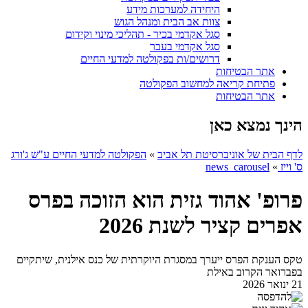
היחידה למערכות מידע
צוות אב הבית ומנהל הגוש
סגל אקדמי בכיר - תהליכי מינוי וקידום
סגל אקדמי בעבר
דרושים/ות בפקולטה למדעי החיים
אתר הבטיחות
פתיחת קריאה למחשוב הפקולטה
אתר הבטיחות
הינך נמצא כאן
לדף הבית של אוניברסיטת תל אביב
»
הפקולטה למדעי החיים ע"ש ג'ורג
ס' וייז
»
news_carousel
פרופ' אהוד גזית הוא הזוכה בפרס
אפרים קציר לשנת 2026
טקס הענקת הפרס ייערך במסגרת היוקרתית של כנס אילנית, שיתקיים
בפברואר הקרוב באילת
21 ינואר 2026