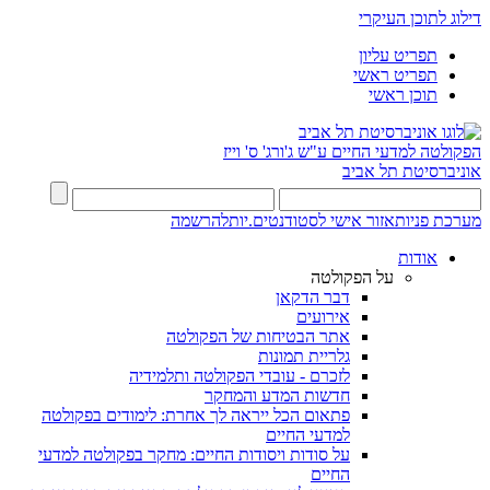
דילוג לתוכן העיקרי
תפריט עליון
תפריט ראשי
תוכן ראשי
הפקולטה למדעי החיים
ע"ש ג'ורג' ס' וייז
אוניברסיטת תל אביב
מערכת פניות
אזור אישי לסטודנטים.יות
להרשמה
אודות
על הפקולטה
דבר הדקאן
אירועים
אתר הבטיחות של הפקולטה
גלריית תמונות
לזכרם - עובדי הפקולטה ותלמידיה
חדשות המדע והמחקר
פתאום הכל ייראה לך אחרת: לימודים בפקולטה
למדעי החיים
על סודות ויסודות החיים: מחקר בפקולטה למדעי
החיים