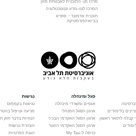
מרכז מן- התוכנית לאבטחת מזון
המרכז לננו-מדע וננוטכנולוגיה
תוכנית אדמונד י. ספרא
בביואינפורמטיקה
סגל ומינהלה
נגישות
יברסיטה
אגפים ומשרדי מינהלה
נגישות בקמפוס
יינים בלימודים
ארגון הסגל המנהלי
מניעה וטיפול בהטר
י קבלה לתואר ראשון
ארגון הסגל האקדמי הבכיר
הנחיות בדבר חוק ח
ימודים
ארגון הסגל האקדמי הזוטר
הצהרת נגישות
כניסה ל-My Tau
הגנת הפרטיות