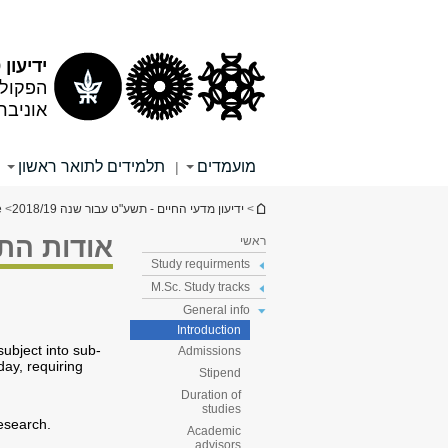
תוכן
תפריט
עליון
ראשי
ידיעון 2018/19
הפקולט
אוניבר
מועמדים
תלמידים לתואר ראשון
|
הינך נמצא כאן
>
ידיעון מדעי החיים - תשע"ט עבור שנה 2018/19
>
e
אודות הת
ראשי
Study requirments
M.Sc. Study tracks
General info
Introduction
subject into sub-
Admissions
day, requiring
Stipend
Duration of
studies
research.
Academic
advisors