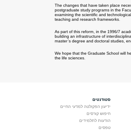
The changes that have taken place neces
postgraduate study programs in the Facul
examining the scientific and technological 
teaching and research frameworks.
As part of this reform, in the 1996/7 aca
building an infrastructure of interdiscipl
master’s degree and doctoral studies, enc
We hope that the Graduate School will hel
the life sciences.
סטודנטים
ידיעון הפקולטה למדעי החיים
חיפוש קורסים
הודעות לתלמידים
טפסים