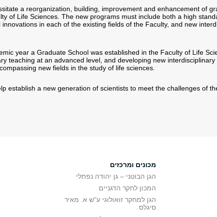
sitate a reorganization, building, improvement and enhancement of g
ty of Life Sciences. The new programs must include both a high standa
innovations in each of the existing fields of the Faculty, and new interd
demic year a Graduate School was established in the Faculty of Life Sc
inary teaching at an advanced level, and developing new interdisciplinary 
ompassing new fields in the study of life sciences.
p establish a new generation of scientists to meet the challenges of th
מכונים ומרכזים
הגן הבוטני – גן יהודה נפתלי
המכון לחקר הדגניים
הגן למחקר זואולוגי ע"ש א. מאיר
סיגלס