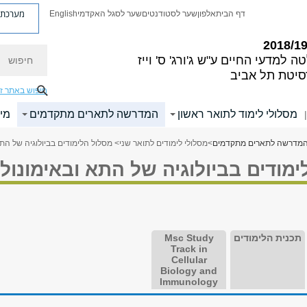
מערכת פ
דף הבית
אלפון
שער לסטודנטים
שער לסגל האקדמי
English
חיפוש
ה למדעי החיים
ע"ש ג'ורג' ס' וייז
סיטת תל אביב
חיפוש באתר ז
מסלולי לימוד לתואר ראשון
המדרשה לתארים מתקדמים
מי
|
מדרשה לתארים מתקדמים
>
מסלולי לימודים לתואר שני
> מסלול הלימודים בביולוגיה של התא
מודים בביולוגיה של התא ובאימונולו
תכנית הלימודים
Msc Study
Track in
Cellular
Biology and
Immunology