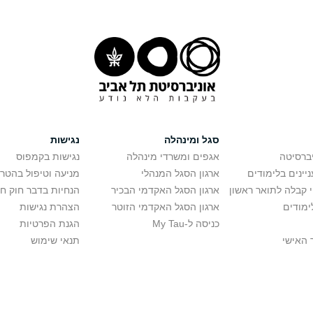
סגל ומינהלה
נגישות
יברסיטה
אגפים ומשרדי מינהלה
נגישות בקמפוס
יינים בלימודים
ארגון הסגל המנהלי
מניעה וטיפול בהטר
י קבלה לתואר ראשון
ארגון הסגל האקדמי הבכיר
הנחיות בדבר חוק ח
ימודים
ארגון הסגל האקדמי הזוטר
הצהרת נגישות
כניסה ל-My Tau
הגנת הפרטיות
 האישי
תנאי שימוש