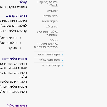
קבלה
גנטיקה (English
Track)
כמופיע בתקנון המד
זואולוגיה
דרישות קדם ..
מדעי הצמח
השלמת אחת מארבע המ
מיקרוביולוגיה
לתלמידים שקיבלו ת
נוירוביולוגיה
קורסים מלימודי תו
ביולוגיה תאורטית
ומתמטית
ביוכימיה של 
מסלול
ביולוגיה מול
ביואינפורמטיקה -
תכנית בין פקולטטית
גנטיקה
תקנון התואר השני
תכנית הלימודים:
תקנון תואר שלישי
קורסים ובחינות
עבודת המחקר והגנה
בלבד.
תלמידי שנה שלישית
תכנית הלימודים ל
תכנית לימודי השלמ
ראש המסלול