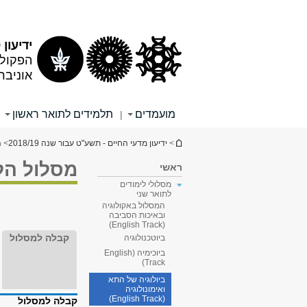
תוכן
תפריט
עליון
ראשי
ידיעון 2018/19
הפקולט
אוניבר
מועמדים
תלמידים לתואר ראשון
|
הינך נמצא כאן
>
ידיעון מדעי החיים - תשע"ט עבור שנה 2018/19
>
ה
מסלול הלי
ראשי
מסלולי לימודים
לתואר שני
המסלול באקולוגיה
ובאיכות הסביבה
(English Track)
קבלה למסלול
ביוטכנולוגיה
ביוכימיה (English
Track)
ביולוגיה של התא
ואימונולוגיה
(English Track)
קבלה למסלול