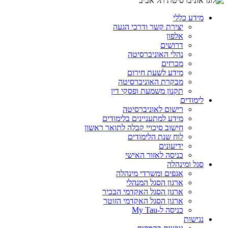
מידע כללי
יצירת קשר ודרכי הגעה
אלפון
דרושים
נהלי האוניברסיטה
מכרזים
מידע לשעת חירום
מבקרת האוניברסיטה
תקנון משמעת ופסקי דין
לימודים
רישום לאוניברסיטה
מידע למתעניינים בלימודים
חישוב סיכויי קבלה לתואר ראשון
לוח שנת הלימודים
ידיעונים
כניסה לאזור האישי
סגל ומינהלה
אגפים ומשרדי מינהלה
ארגון הסגל המנהלי
ארגון הסגל האקדמי הבכיר
ארגון הסגל האקדמי הזוטר
כניסה ל-My Tau
נגישות