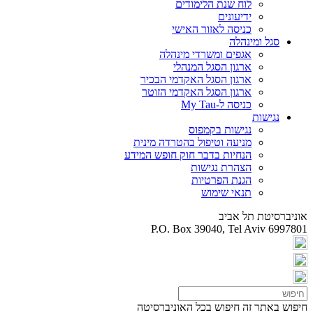
לוח שנת הלימודים
ידיעונים
כניסה לאזור האישי
סגל ומינהלה
אגפים ומשרדי מינהלה
ארגון הסגל המנהלי
ארגון הסגל האקדמי הבכיר
ארגון הסגל האקדמי הזוטר
כניסה ל-My Tau
נגישות
נגישות בקמפוס
מניעה וטיפול בהטרדה מינית
הנחיות בדבר חוק חופש המידע
הצהרת נגישות
הגנת הפרטיות
תנאי שימוש
אוניברסיטת תל אביב
P.O. Box 39040, Tel Aviv 6997801
חיפוש באתר זה
חיפוש בכל האוניברסיטה