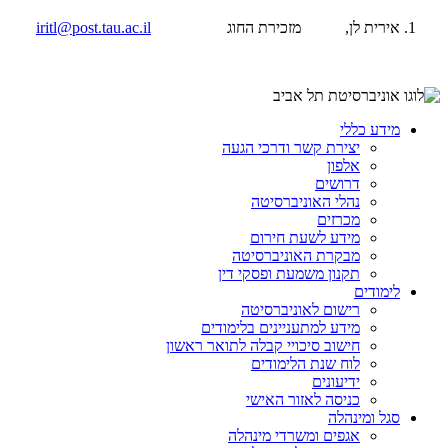
אירית לן, מזכירת החוג
iritl@post.tau.ac.il
מידע כללי
יצירת קשר ודרכי הגעה
אלפון
דרושים
נהלי האוניברסיטה
מכרזים
מידע לשעת חירום
מבקרת האוניברסיטה
תקנון משמעת ופסקי דין
לימודים
רישום לאוניברסיטה
מידע למתעניינים בלימודים
חישוב סיכויי קבלה לתואר ראשון
לוח שנת הלימודים
ידיעונים
כניסה לאזור האישי
סגל ומינהלה
אגפים ומשרדי מינהלה