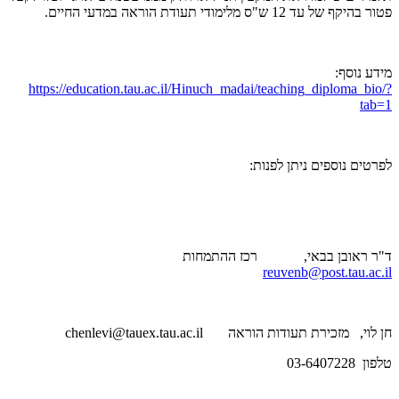
פטור בהיקף של עד 12 ש"ס מלימודי תעודת הוראה במדעי החיים.
מידע נוסף:
https://education.tau.ac.il/Hinuch_madai/teaching_diploma_bio/?
tab=1
לפרטים נוספים ניתן לפנות:
ד"ר ראובן בבאי, רכז ההתמחות
reuvenb@post.tau.ac.il
חן לוי, מזכירת תעודות הוראה
chenlevi@tauex.tau.ac.il
טלפון 03-6407228