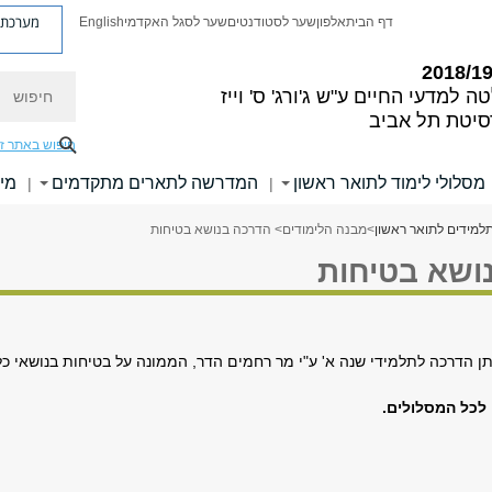
מערכת פ
דף הבית
אלפון
שער לסטודנטים
שער לסגל האקדמי
English
חיפוש
ה למדעי החיים
ע"ש ג'ורג' ס' וייז
סיטת תל אביב
חיפוש באתר ז
מסלולי לימוד לתואר ראשון
המדרשה לתארים מתקדמים
מי
|
|
למידים לתואר ראשון
>
מבנה הלימודים
> הדרכה בנושא בטיחות
ושא בטיחות
 הדרכה לתלמידי שנה א' ע"י מר רחמים הדר, הממונה על בטיחות בנושאי כל
לכל המסלולים.