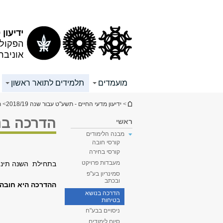
תוכן
תפריט
עליון
ראשי
ידיעון 2018/19
הפקולט
אוניבר
מועמדים
תלמידים לתואר ראשון
הינך נמצא כאן
>
ידיעון מדעי החיים - תשע"ט עבור שנה 2018/19
>
ת
הדרכה בנ
ראשי
מבנה הלימודים
קורסי חובה
קורסי בחירה
מעבדות פרויקט
בתחילת השנה תינתן
סמינריון בע"פ
ובכתב
ההדרכה היא חובה 
הדרכה בנושא
בטיחות
ניסויים בבע"ח
סיום לימודים