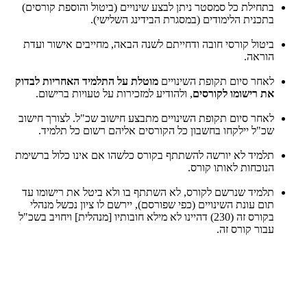
בתחילת כל סמסטר ניתן לבצע שינויים (ביטול והוספת קורסים)
בתכנית הלימודים (במסגרת הבידינג השלישי).
ביטול קורסי חובה ודחייתם לשנה הבאה, מחייבים אישור ועדת
הוראה.
לאחר סיום תקופת השינויים
מוטלת על התלמיד האחריות לבדוק
את רישומו לקורסים
, ולהודיע למזכירות על טעויות ברישום.
לאחר סיום תקופת השינויים מתבצע חישוב שכ"ל. לצורך חישוב
שכ"ל יילקחו בחשבון כל הקורסים אליהם רשום כל תלמיד.
תלמיד לא יורשה להשתתף בקורס כלשהו אם אינו כלול ברשימת
הנוכחות לאותו קורס.
תלמיד שנרשם לקורס, לא השתתף בו ולא ביטל את רישומו עד
תום עונת השינויים (כפי שפורסם), יירשם לו ציון נכשל מנהלי
בקורס זה (230) דהיינו לא מילא חובותיו [מנהלית] ויחויב בשכ"ל
עבור קורס זה.