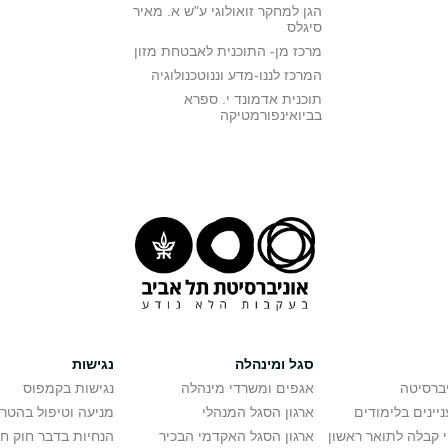
הגן למחקר זואולוגי ע"ש א. מאיר
סיגלס
מרכז מן- התוכנית לאבטחת מזון
המרכז לננו-מדע וננוטכנולוגיה
תוכנית אדמונד י. ספרא
בביואינפורמטיקה
סגל ומינהלה
נגישות
יברסיטה
אגפים ומשרדי מינהלה
נגישות בקמפוס
יינים בלימודים
ארגון הסגל המנהלי
מניעה וטיפול בהטר
י קבלה לתואר ראשון
ארגון הסגל האקדמי הבכיר
הנחיות בדבר חוק ח