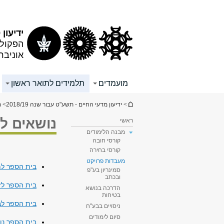
תוכן
תפריט
עליון
ראשי
ידיעון 2018/19
הפקולט
אוניבר
מועמדים
תלמידים לתואר ראשון
הינך נמצא כאן
>
ידיעון מדעי החיים - תשע"ט עבור שנה 2018/19
>
ת
נושאים לע
ראשי
מבנה הלימודים
קורסי חובה
קורסי בחירה
מעבדות פרויקט
בית הספר למ
סמינריון בע"פ
ובכתב
בית הספר לזו
הדרכה בנושא
בטיחות
בית הספר לבי
ניסויים בבע"ח
סיום לימודים
בית הספר נויר