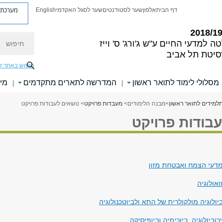
מערכת פ
דף הבית
אלפון
שער לסטודנטים
שער לסגל האקדמי
English
חיפוש
ה למדעי החיים
ע"ש ג'ורג' ס' וייז
סיטת תל אביב
חיפוש באתר ז
מסלולי לימוד לתואר ראשון
המדרשה לתארים מתקדמים
מי
|
|
למידים לתואר ראשון
>
מבנה הלימודים
>
מעבדות פרויקט
> נושאים לעבודות פרויקט
בודות פרויקט
דעי הצמח ואבטחת מזון
אולוגיה
ולוגיה מולקולרית של התא ולביוטכנולוגיה
וביולוגיה, ביוכימיה וביופיסיקה