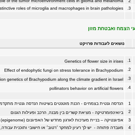
role of the tumor microenvironment cells in glioma and melanoma
2
stinctive roles of microglia and macrophages in brain pathologies
3.
י הצמח ואבטחת מזון
נושאים לעבודות פרויקט
1.
Genetics of flower size in irises
2.
Effect of endophytic fungi on stress tolerance in Brachypodium
3.
ion genetics of Brachypodium along the climate gradient in Israel
4.
pollinators behavior on artificial flowers
1
הנדסה גנטית בצמחים - הכנת מוטנטים בשיטות הנדסה גנטית מתקדמ
2
ביואינפומרטיקה - מציאת קשרים בין מבנה, הרכב ופעילות הגנום
3
אפיגנטיקה – בניית מערכות לארגון מחדש של האפיגנום (epigenome)
4
מעבדה פתוחה - יש לך רעיון למחקר ׳רטוב׳ או חישובי ותוכנית עבודה, א