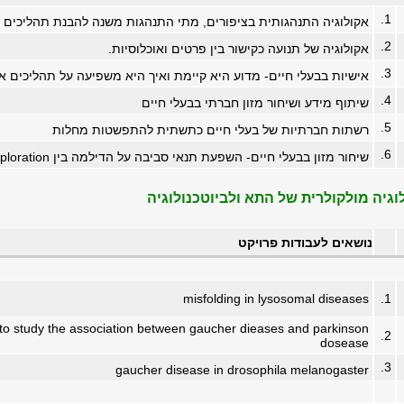
1.
אקולוגיה התנהגותית בציפורים, מתי התנהגות משנה להבנת תהליכים ב
2.
אקולוגיה של תנועה כקישור בין פרטים ואוכלוסיות.
3.
אישיות בבעלי חיים- מדוע היא קיימת ואיך היא משפיעה על תהליכים אקו
4.
שיתוף מידע ושיחור מזון חברתי בבעלי חיים
5.
רשתות חברתיות של בעלי חיים כתשתית להתפשטות מחלות
6.
שיחור מזון בבעלי חיים- השפעת תנאי סביבה על הדילמה בין exploration לexploitation
וגיה מולקולרית של התא ולביוטכנולוגיה
נושאים לעבודות פרויקט
misfolding in lysosomal diseases
1.
to study the association between gaucher dieases and parkinson
2.
dosease
3.
gaucher disease in drosophila melanogaster