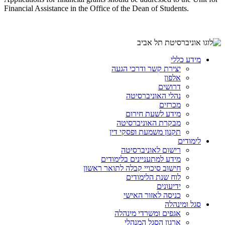
Financial Assistance in the Office of the Dean of Students.
מידע כללי
יצירת קשר ודרכי הגעה
אלפון
דרושים
נהלי האוניברסיטה
מכרזים
מידע לשעת חירום
מבקרת האוניברסיטה
תקנון משמעת ופסקי דין
לימודים
רישום לאוניברסיטה
מידע למתעניינים בלימודים
חישוב סיכויי קבלה לתואר ראשון
לוח שנת הלימודים
ידיעונים
כניסה לאזור האישי
סגל ומינהלה
אגפים ומשרדי מינהלה
ארגון הסגל המנהלי