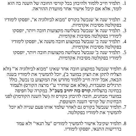
תלמיד חייב ללמוד ולהיבחן בכל קורסי החובה של השנה בה הוא
לומד, אלא אם קיבל אישור אחר מוועדת ההוראה.
תלמיד שנה א' שנכשל בקורס "מבוא לביולוגיה א", יופסקו לימודיו
בפקולטה מסיבות אקדמיות.
תלמיד שנה א' שנכשל בשלושה מקצועות חובה ויותר, יופסקו
לימודיו בפקולטה מסיבות אקדמיות.
תלמיד שנה ב' שנכשל במקצוע חובה משנה א', יופסקו לימודיו
בפקולטה מסיבות אקדמיות.
תלמיד שנה ב' שנכשל בשלושה מקצועות חובה ויותר, יופסקו
לימודיו בפקולטה מסיבות אקדמיות.
תלמיד שנכשל במקצוע חובה אחד שאינו "מבוא לביולוגיה א'" (ולא
הצליח לתקן את הציון במועד ב'), יוכל להמשיך את לימודיו בשנה
הבאה, אבל יהיה חייב ללמוד מחדש את המקצוע בו נכשל, כולל
תרגילים ומעבדות, (אלא אם שוחרר ע"י מרצה הקורס) ולעמוד
בבחינה בהצלחה.
קורס כזה יחויב בשכ"ל
. במקרה של חפיפה
במועדי מבחנים, חובה להיבחן בקורס זה (של השנה הקודמת) לפני
הבחינות של קורסי השנה השוטפת.
תלמיד שנכשל בקורס גם לאחר שלמד אותו פעם שנייה לא יוכל
להמשיך את לימודיו בפקולטה.
תלמיד שקיבל אישור להמשיך לימודים "על תנאי" ולא עמד
בדרישות התנאי, יופסקו לימודיו.