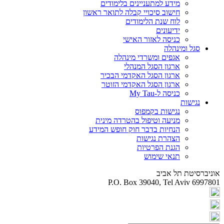
מידע למתעניינים בלימודים
חישוב סיכויי קבלה לתואר ראשון
לוח שנת הלימודים
ידיעונים
כניסה לאזור האישי
סגל ומינהלה
אגפים ומשרדי מינהלה
ארגון הסגל המנהלי
ארגון הסגל האקדמי הבכיר
ארגון הסגל האקדמי הזוטר
כניסה ל-My Tau
נגישות
נגישות בקמפוס
מניעה וטיפול בהטרדה מינית
הנחיות בדבר חוק חופש המידע
הצהרת נגישות
הגנת הפרטיות
תנאי שימוש
אוניברסיטת תל אביב
P.O. Box 39040, Tel Aviv 6997801