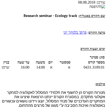
עודכן:
08.08.2018
שם הקורס באנגלית
:
Research seminar - Ecology track
פרופ' בלמקר יוני
מרצה הקורס
:
ימים ושעות הקורס
סוג: סמינר
מספר קורס
סמסטר
יום
משעה
עד שעה
בניין
0431.3109.01
א
א
14:00
16:00
שרמן
סילבוס
:
מטרות הקורס הן לחשוף את תלמידי המסלול לאקולוגיה למחקר
אקולוגי מתקדם. במסגרת הקורס יינתנו הרצאות שיציגו את
המחקרים העדכניים של מנחי המסלול, יוצגו ויידונו נושאים עכשוויים
באקולוגיה ואיכות הסביבה ע”י מגוון של מרצים מהתחום.