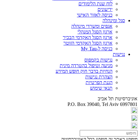
לוח שנת הלימודים
ידיעונים
כניסה לאזור האישי
סגל ומינהלה
אגפים ומשרדי מינהלה
ארגון הסגל המנהלי
ארגון הסגל האקדמי הבכיר
ארגון הסגל האקדמי הזוטר
כניסה ל-My Tau
נגישות
נגישות בקמפוס
מניעה וטיפול בהטרדה מינית
הנחיות בדבר חוק חופש המידע
הצהרת נגישות
הגנת הפרטיות
תנאי שימוש
אוניברסיטת תל אביב
P.O. Box 39040, Tel Aviv 6997801
חיפוש באתר זה
חיפוש בכל האוניברסיטה