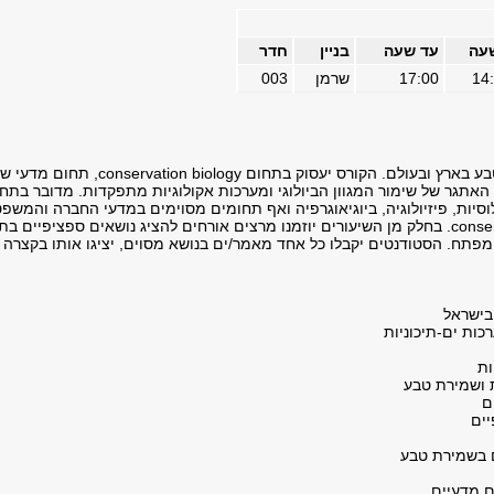
עה
עד שעה
בניין
חדר
14
17:00
שרמן
003
הקורס יעסוק באתגרים המדעיים של שמירת ט
אתגר של שימור המגוון הביולוגי ומערכות אקולוגיות מתפקדות. מדובר בתחו
וסיות, פיזיולוגיה, ביוגיאוגרפיה ואף תחומים מסוימים במדעי החברה והמ
הבסיסית עליה נשען תחום ה- conservation biology. בחלק מן השיעורים יוזמנו מרצים אורחים להציג נו
מפתח. הסטודנטים יקבלו כל אחד מאמר/ים בנושא מסוים, יציגו אותו בקצרה ו
ובישראל
כות ים-תיכוניות
ות
ת ושמירת טבע
ם
יים
ם בשמירת טבע
ם מדעיים