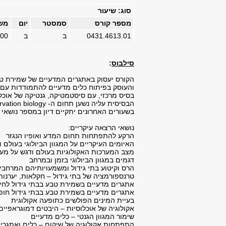
סוג: שיעור
מספר קורס
סמסטר
יום
מש
0431.4613.01
ב
ב
:00
סילבוס
:
והעוסק בפיתוח כלים מדעיים להתמודדות עם ה
בסיס מרכזי, עם סיסטמטיקה, גנטיקה של אוכל
בשעורים האחרונים יתקיים דיון במספר נושאי 
נושאי הרצאה עיקריים:
הרקע להתפתחות תחום המדע ואופיו הנגזר
האיומים העיקריים על המגוון הביולוגי בעולם 
מצב המערכות האקולוגיות בעולם ודגש על מער
דגמים במגוון הביולוגי בזמן ובמרחב
הרס וקיטוע בתי גידול ומשמעויותיהם המרחבי
טרנספורמציה של בתי גידול – חקלאות, יערנו
אתגרים מדעיים בשמירת טבע בבתי גידול לחי
אתגרים מדעיים בשמירת טבע בבתי גידול חופ
בעיית המינים הפולשים כתופעה אקולוגית
אקולוגיה של אוכלוסיות – היבטים דמוגראפיי
שימור המגוון הגנטי – כלים מדעיים
התפתחות אקולוגיה של שיקום – כלים ואתגרי