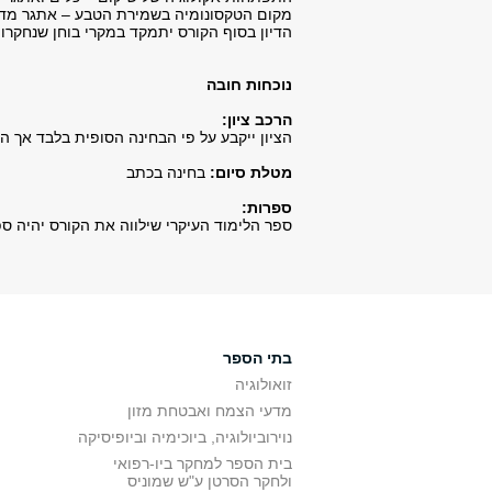
מקום הטקסונומיה בשמירת הטבע – אתגר מדעי 
הדיון בסוף הקורס יתמקד במקרי בוחן שנחקרו 
נוכחות חובה
הרכב ציון:
הציון ייקבע על פי הבחינה הסופית בלבד אך 
מטלת סיום:
בחינה בכתב
ספרות:
ספר הלימוד העיקרי שילווה את הקורס יהיה ספרם של Meffe and Carroll אך יעשה שימוש גם במקור
בתי הספר
זואולוגיה
מדעי הצמח ואבטחת מזון
נוירוביולוגיה, ביוכימיה וביופיסיקה
בית הספר למחקר ביו-רפואי
ולחקר הסרטן ע"ש שמוניס