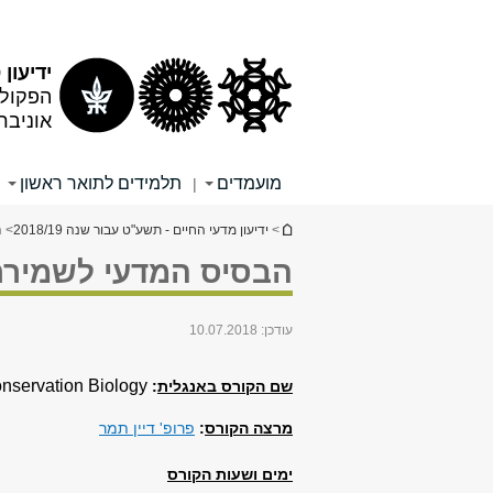
תוכן
תפריט
עליון
ראשי
ידיעון 2018/19
הפקולט
אוניבר
מועמדים
תלמידים לתואר ראשון
|
הינך נמצא כאן
>
ידיעון מדעי החיים - תשע"ט עבור שנה 2018/19
> ה
הבסיס המדעי לשמירת הטבע (
עודכן:
10.07.2018
Conservation Biology
שם הקורס באנגלית
:
מרצה הקורס
:
פרופ' דיין תמר
ימים ושעות הקורס