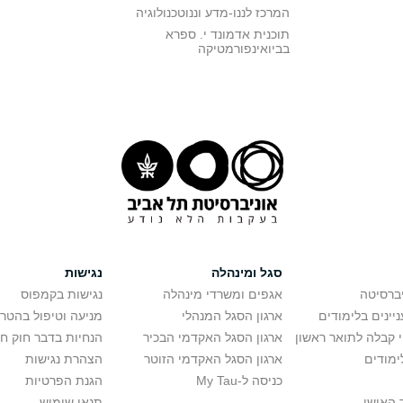
המרכז לננו-מדע וננוטכנולוגיה
תוכנית אדמונד י. ספרא
בביואינפורמטיקה
סגל ומינהלה
נגישות
יברסיטה
אגפים ומשרדי מינהלה
נגישות בקמפוס
יינים בלימודים
ארגון הסגל המנהלי
מניעה וטיפול בהטר
י קבלה לתואר ראשון
ארגון הסגל האקדמי הבכיר
הנחיות בדבר חוק ח
ימודים
ארגון הסגל האקדמי הזוטר
הצהרת נגישות
כניסה ל-My Tau
הגנת הפרטיות
 האישי
תנאי שימוש