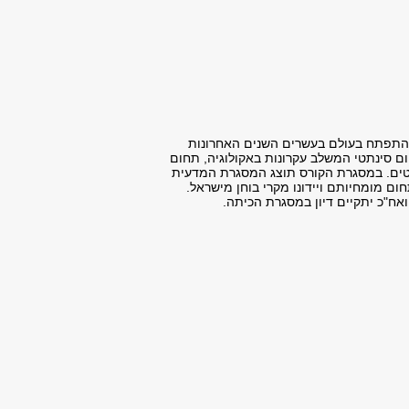
בע בארץ ובעולם. הקורס יעסוק בתחום conservation biology, תחום מדעי שהתפתח בעולם בעשרים השנים האחרונות
ם סינתטי המשלב עקרונות באקולוגיה, תחום
שפטים. במסגרת הקורס תוצג המסגרת המדעית
שאים ספציפיים בתחום מומחיותם ויידונו מקרי בוחן מישראל.
אח"כ יתקיים דיון במסגרת הכיתה.