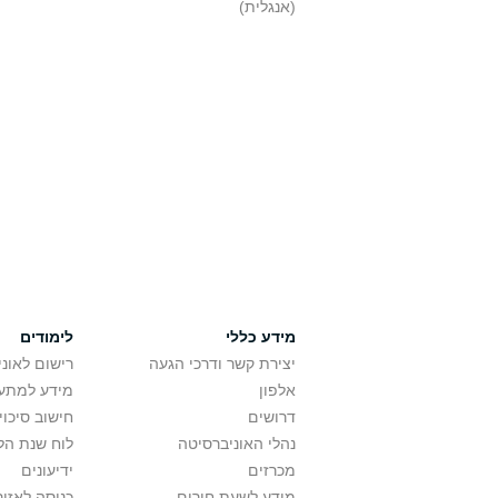
(אנגלית)
מידע כללי
לימודים
יצירת קשר ודרכי הגעה
רישום לאונ
אלפון
מידע למתענ
דרושים
חישוב סיכוי
נהלי האוניברסיטה
לוח שנת הל
מכרזים
ידיעונים
מידע לשעת חירום
כניסה לאזור