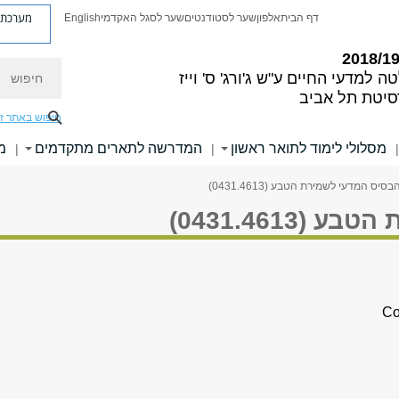
מערכת פ
דף הבית
אלפון
שער לסטודנטים
שער לסגל האקדמי
English
חיפוש
ה למדעי החיים
ע"ש ג'ורג' ס' וייז
סיטת תל אביב
חיפוש באתר ז
מסלולי לימוד לתואר ראשון
המדרשה לתארים מתקדמים
מ
|
|
|
בסיס המדעי לשמירת הטבע (0431.4613)
0431.4613)