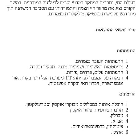
בעולם החי, ותרומת המחקר במדעי הצמח לביולוגיה המודרנית. במשך
הקורס נציג את מחזור חיי הצמח והתמודדותו עם הסביבה המשתנה תוך
מתן דגש על גישות בגנטיקה מולקולרית בצמחים.
סדר ונושאי ההרצאות
התפתחות
התפתחות העובר בצמחים.
מריסטמות ראשוניות ושניוניות מבנה, תפקיד ובקרה.
התפתחות עלים, פרחים ,פירות.
הבקרה על המעבר לפריחה:
FT
ומערכת הפלוריגן, בקרת אור
וטמפרטורה, זיכרון תאי ובקרה אפיגנטית.
הורמונים
הובלת אותות במסלולים מבוקרי אוקסין וסטריגולקטון.
תגובות טרופיות ופיזור אוקסין
גיברלין.
אב"א.
ציטוקינין, ברסינוסטרואידים.
אתילן.