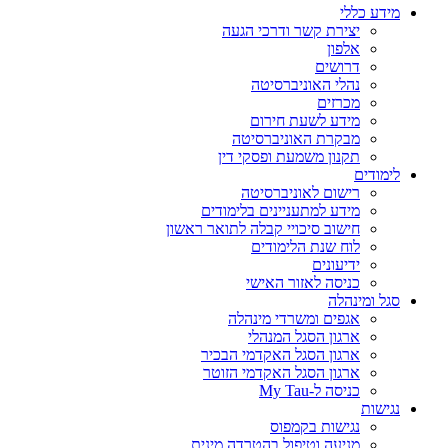
מידע כללי
יצירת קשר ודרכי הגעה
אלפון
דרושים
נהלי האוניברסיטה
מכרזים
מידע לשעת חירום
מבקרת האוניברסיטה
תקנון משמעת ופסקי דין
לימודים
רישום לאוניברסיטה
מידע למתעניינים בלימודים
חישוב סיכויי קבלה לתואר ראשון
לוח שנת הלימודים
ידיעונים
כניסה לאזור האישי
סגל ומינהלה
אגפים ומשרדי מינהלה
ארגון הסגל המנהלי
ארגון הסגל האקדמי הבכיר
ארגון הסגל האקדמי הזוטר
כניסה ל-My Tau
נגישות
נגישות בקמפוס
מניעה וטיפול בהטרדה מינית