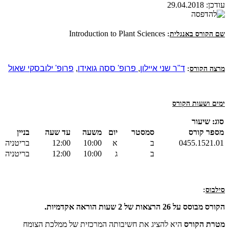
עודכן:
29.04.2018
Introduction to Plant Sciences
שם הקורס באנגלית
:
ד"ר ש
ני איילון
,
פ
רופ' ססה גואידו
,
פרופ' ילובסקי שאול
מרצה הקורס
:
ימים ושעות הקורס
סוג: שיעור
מספר קורס
סמסטר
יום
משעה
עד שעה
בניין
0455.1521.01
ב
א
10:00
12:00
בריטניה
ב
ג
10:00
12:00
בריטניה
סילבוס
:
הקורס מבוסס על 26 הרצאות של 2 שעות הוראה אקדמיות.
מטרת הקורס
היא להציג את חשיבותה המרכזית של ממלכת הצומח