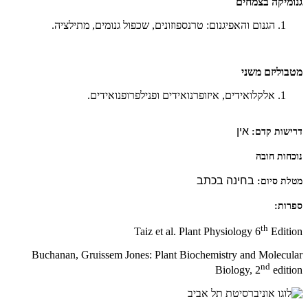
גנומיקה בצמחים
הגנום והאפיגנום: טרנספוזונים, שכפול גנומים, מתילציה.
מטבוליזם משני
אלקלואידים, איזופרנואידים ופנילפרופנואידים.
אין
דרישות קדם:
נוכחות חובה
בחינה בכתב
מטלת סיום:
ספרות:
th
Taiz et al. Plant Physiology 6
Edition
Buchanan, Gruissem Jones: Plant Biochemistry and Molecular
nd
Biology, 2
edition