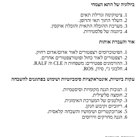
ביולוגיה של התא הצמחי
ציטוקינזה וגדילת תאים
השלד התוך תאי והדופן.
מערכת ההובלה התאית והובלת אוקסין.
ביוגנזה של פלסטידות.
אור והעברת אותות
הפיטוכרומים רצפטורים לאור אדום/אדום רחוק.
רצפטורים לאור כחול ופוטורצפטורים אחרים.
ההורמונים פפטידים: משפחות ה
CLE
וה
RALF
.
חלבוני ג'י, סידן,
ROS
.
עקות ביוטיות, אינטראקציות סימביוטיות ושימוש בפתוגנים להשבחה
תגובות הגנה מקומיות וסיסטמיות.
חומצה סליצילית.
קולטנים של המערכת האימונית.
ריזוביום וקיבוע חנקן.
אגרובקטריום ושימושיו והשבחה קלאסית.
הגנה מחרקים ווירוסים