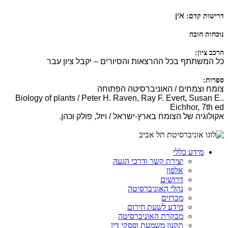
אין
דרישות קדם:
נוכחות חובה
הרכב ציון:
כל המשתתף בכל ההרצאות והסיורים – יקבל ציון עבר
ספרות:
צומח וצמחים / האוניברסיטה הפתוחה
.Biology of plants / Peter H. Raven, Ray F. Evert, Susan E.
Eichhor, 7th ed
אקולוגיה של הצומח בארץ-ישראל / ויזל, פולק וכהן.
מידע כללי
יצירת קשר ודרכי הגעה
אלפון
דרושים
נהלי האוניברסיטה
מכרזים
מידע לשעת חירום
מבקרת האוניברסיטה
תקנון משמעת ופסקי דין