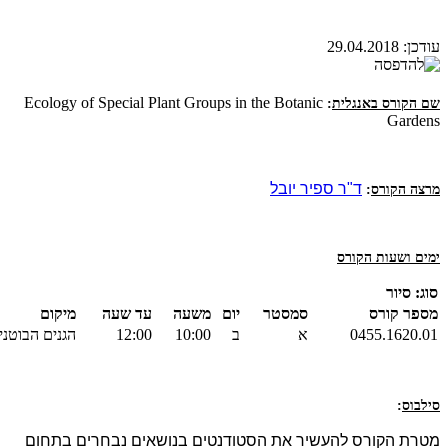
עודכן:
29.04.2018
Ecology of Special Plant Groups in the Botanic
שם הקורס באנגלית
:
Gardens
ד"ר ספיר יובל
מרצה הקורס
:
ימים ושעות הקורס
סוג: סיור
מספר קורס
סמסטר
יום
משעה
עד שעה
מיקום
0455.1620.01
א
ב
10:00
12:00
הגנים הבוטני
סילבוס
:
מטרת הקורס להעשיר את הסטודנטים בנושאים נבחרים בתחום