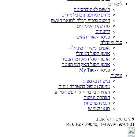
לימודים
רישום לאוניברסיטה
מידע למתעניינים בלימודים
חישוב סיכויי קבלה לתואר ראשון
לוח שנת הלימודים
ידיעונים
כניסה לאזור האישי
סגל ומינהלה
אגפים ומשרדי מינהלה
ארגון הסגל המנהלי
ארגון הסגל האקדמי הבכיר
ארגון הסגל האקדמי הזוטר
כניסה ל-My Tau
נגישות
נגישות בקמפוס
מניעה וטיפול בהטרדה מינית
הנחיות בדבר חוק חופש המידע
הצהרת נגישות
הגנת הפרטיות
תנאי שימוש
אוניברסיטת תל אביב
P.O. Box 39040, Tel Aviv 6997801