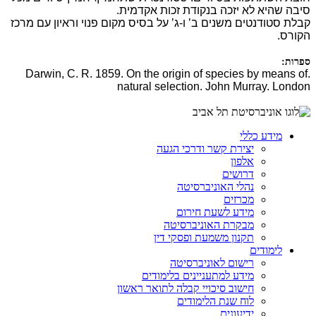
סיבה שהיא לא יזכה בנקודת זכות אקדמית.
קבלת סטודנטים משנים ב’ ו-ג’ על בסיס מקום פנוי וראיון עם מרכז
הקורס.
ספרות:
.Darwin, C. R. 1859. On the origin of species by means of
natural selection. John Murray. London
מידע כללי
יצירת קשר ודרכי הגעה
אלפון
דרושים
נהלי האוניברסיטה
מכרזים
מידע לשעת חירום
מבקרת האוניברסיטה
תקנון משמעת ופסקי דין
לימודים
רישום לאוניברסיטה
מידע למתעניינים בלימודים
חישוב סיכויי קבלה לתואר ראשון
לוח שנת הלימודים
ידיעונים