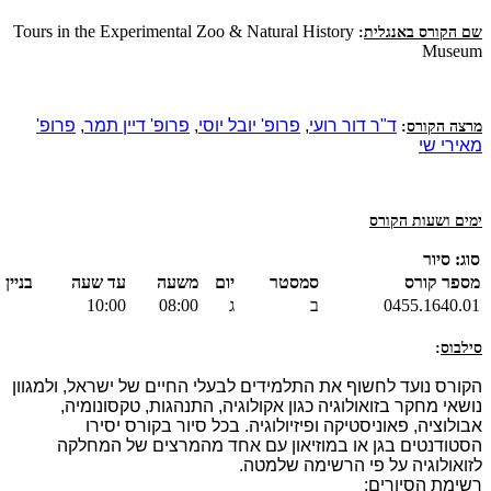
Tours in the Experimental Zoo & Natural History
שם הקורס באנגלית
:
Museum
ד"ר דור רועי
,
פרופ' יובל יוסי
,
פרופ' דיין תמר
,
פרופ'
מרצה הקורס
:
מאירי שי
ימים ושעות הקורס
סוג: סיור
מספר קורס
סמסטר
יום
משעה
עד שעה
בניין
0455.1640.01
ב
ג
08:00
10:00
סילבוס
:
הקורס נועד לחשוף את התלמידים לבעלי החיים של ישראל, ולמגוון
נושאי מחקר בזואולוגיה כגון אקולוגיה, התנהגות, טקסונומיה,
אבולוציה, פאוניסטיקה ופיזיולוגיה. בכל סיור בקורס יסירו
הסטודנטים בגן או במוזיאון עם אחד מהמרצים של המחלקה
לזואולוגיה על פי הרשימה שלמטה.
רשימת הסיורים: