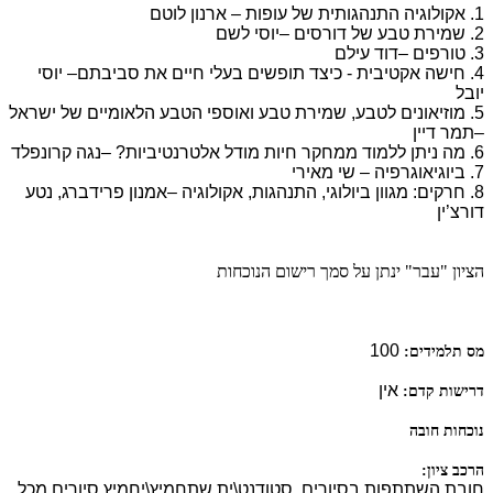
1. אקולוגיה התנהגותית של עופות – ארנון לוטם
2. שמירת טבע של דורסים –יוסי לשם
3. טורפים –דוד עילם
4. חישה אקטיבית - כיצד תופשים בעלי חיים את סביבתם– יוסי
יובל
5. מוזיאונים לטבע, שמירת טבע ואוספי הטבע הלאומיים של ישראל
–תמר דיין
6. מה ניתן ללמוד ממחקר חיות מודל אלטרנטיביות? –נגה קרונפלד
7. ביוגיאוגרפיה – שי מאירי
8. חרקים: מגוון ביולוגי, התנהגות, אקולוגיה –אמנון פרידברג, נטע
דורצ’ין
הציון "עבר" ינתן על סמך רישום הנוכחות
100
מס תלמידים:
אין
דרישות קדם:
נוכחות חובה
הרכב ציון:
חובת השתתפות בסיורים. סטודנט\ית שתחמיץ\יחמיץ סיורים מכל