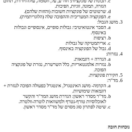
תכונות של פונקציות: חח"ע, על, חסומה, עולה/יורדת, תחום
הגזרה, תמונה, זוגיות, הפיכות.
שרטוטים של פונקציות חשובות (והזזות שלהם).
הפונקציה המעריכית וההפוכה שלה (הלוגריתמית).
מושג הגבול:
הסבר אינטואיטיבי: גבולות סופיים, אינסופיים וגבולות
באינסוף.
רציפות
אריתמטיקה של גבולות
גבול של הפונקציה באינסוף.
נגזרות:
הגדרה + דוגמאות.
נגזרות אלמנטאריות, כלל השרשרת, נגזרת של פונקציה
הפוכה.
חקירת פונקציות.
מד"ר:
הקדמה- מושג האינטגרל, אינטגרל כפעולה הפוכה לנגזרת +
דוגמאות שימושיות.
מד"ר מסדר ראשון: הגדרת מושג המד"ר והקשר
לאוכלוסיות טורף-נטרף ולמשוואות לוטרה-וולטרה.
שיטה לפתרון סוג מסוים של מד"ר מסדר ראשון.
נוכחות חובה