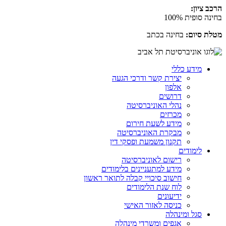
הרכב ציון:
בחינה סופית 100%
מטלת סיום:
בחינה בכתב
מידע כללי
יצירת קשר ודרכי הגעה
אלפון
דרושים
נהלי האוניברסיטה
מכרזים
מידע לשעת חירום
מבקרת האוניברסיטה
תקנון משמעת ופסקי דין
לימודים
רישום לאוניברסיטה
מידע למתעניינים בלימודים
חישוב סיכויי קבלה לתואר ראשון
לוח שנת הלימודים
ידיעונים
כניסה לאזור האישי
סגל ומינהלה
אגפים ומשרדי מינהלה