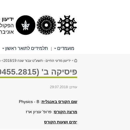
תוכן
תפריט
עליון
ראשי
ידיעון 2018/19
הפקולט
אוניבר
מועמדים
תלמידים לתואר ראשון
|
הינך נמצא כאן
>
ידיעון מדעי החיים - תשע"ט עבור שנה 2018/19
> פיס
פיסיקה ב' (0455.2815)
עודכן:
29.07.2018
שם הקורס באנגלית
:
Physics - B
מרצה הקורס
: פרופ' עציון ארז
ימים ושעות הקורס