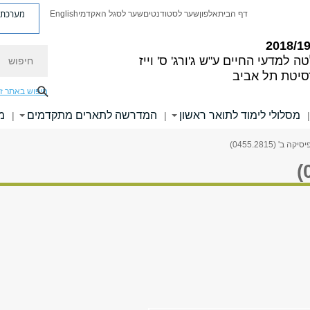
מערכת פ
דף הבית
אלפון
שער לסטודנטים
שער לסגל האקדמי
English
חיפוש
ה למדעי החיים
ע"ש ג'ורג' ס' וייז
סיטת תל אביב
חיפוש באתר ז
מסלולי לימוד לתואר ראשון
המדרשה לתארים מתקדמים
מ
|
|
|
יקה ב' (0455.2815)