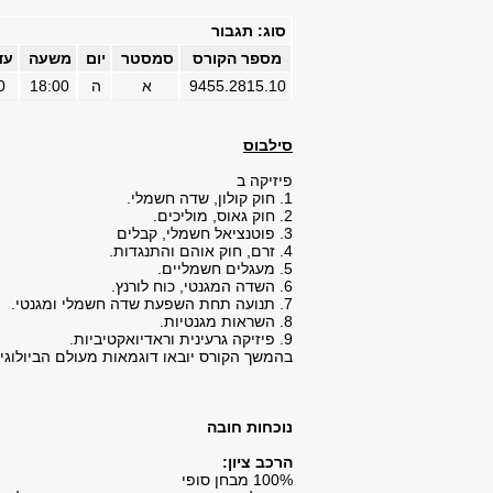
סוג: תגבור
מספר הקורס
סמסטר
יום
משעה
עד
9455.2815.10
א
ה
18:00
0
סילבוס
פיזיקה ב
1. חוק קולון, שדה חשמלי.
2. חוק גאוס, מוליכים.
3. פוטנציאל חשמלי, קבלים
4. זרם, חוק אוהם והתנגדות.
5. מעגלים חשמליים.
6. השדה המגנטי, כוח לורנץ.
7. תנועה תחת השפעת שדה חשמלי ומגנטי.
8. השראות מגנטיות.
9. פיזיקה גרעינית וראדיואקטיביות.
בהמשך הקורס יובאו דוגמאות מעולם הביולוגיה
נוכחות חובה
הרכב ציון:
100% מבחן סופי