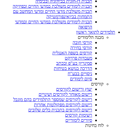
תכנית דו-חוגית בביולוגיה ובכימיה
תכנית לימודים משולבת במדעי החיים ובפיזיקה
תכנית משולבת מדעי החיים ומדעי המחשב עם
התמחות בביואינפורמטיקה
תכנית לימודים משולבת במדעי החיים ובמדעי
הרפואה
תלמידים לתואר ראשון
מבנה הלימודים
קורסי חובה
קורסי בחירה
קורסים בשפה האנגלית
מעבדות פרויקט
סמינריון בע"פ ובכתב
הדרכה בנושא בטיחות
ניסויים בבע"ח
סיום לימודים
קורסים
יעוץ ורישום לקורסים
רישום מאוחר לקורסים ושינויים
רישום לקורסים שמספר התלמידים בהם מוגבל
רישום לקורסים מפקולטות אחרות
רישום לקורסים בתכנית כלים שלובים
רשימות קורסים
סיורים לימודיים
לוח בחינות