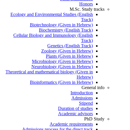
Honors
M.Sc. Study tracks
Ecology and Environmental Studies (English
Track)
Biotechnology (Given in Hebrew)
Biochemistry (English Track)
Cellular Biology and Immunology (English
Track)
Genetics (English Track)
Zoology (Given in Hebrew)
Plants (Given in Hebrew)
Microbiology (Given in Hebrew)
Neurobiology (Given in Hebrew)
Theoretical and mathematical biology (Given in
Hebrew)
Bioinformatics (Given in Hebrew)
General info
Introduction
Admissions
Stipend
Duration of studies
Academic advisors
PhD Study
Academic requirements
Admissions process for the direct track