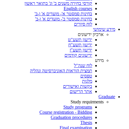
קורסי בחירה משנים ב' וג' בתואר ראשון
English courses
בחינות סמסטר א'- מועדים א' ו-ב'
בחינות סמסטר ב'- מועדים א' ו-ב'
לוח סיורים
מידע שימושי
ארכיון ידיעונים
ידיעון תשע"ט
ידיעון תשע"ח
ידיעון תשע"ז
ידיעונים קודמים
מידע
לוח שנה"ל
תמצית הוראות האוניברסיטה ונהליה
טפסים
מלגות
בקשות ואישורים
אתר הרישום
Graduate
Study requirments
Study programs
Course registration - Bidding
Graduation procedures
Thesis
Final examination