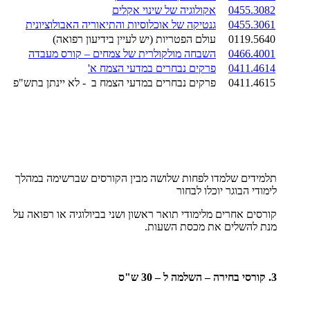
0455.3082
אקולוגיה של שינוי אקלים
0455.3061
גנטיקה של אוכלוסיות והתיאוריה האבולוציונית
0119.5640
עולם הפטריות (יש לעיין בידיעון רפואה)
0466.4001
השבחה מולקולרית של צמחים – קורס מעבדה
0411.4614
פרקים נבחרים במדעי הצמח א'
0411.4615
פרקים נבחרים במדעי הצמח ב - לא יינתן בתש"פ
תלמידים שלמדו לפחות שלושה מבין הקורסים שברשימה במהלך
לימודי הבוגר יוכלו לבחור
קורסים אחרים מלימודי תואר ראשון ושני בביולוגיה או רפואה על
מנת להשלים את מכסת השעות.
3. קורסי בחירה – השלמה ל – 30 ש"ס