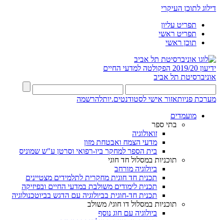
דילוג לתוכן העיקרי
תפריט עליון
תפריט ראשי
תוכן ראשי
ידיעון 2019/20
הפקולטה למדעי החיים
אוניברסיטת תל אביב
מערכת פניות
אזור אישי לסטודנטים.יות
להרשמה
מועמדים
בתי ספר
זואולוגיה
מדעי הצמח ואבטחת מזון
בית הספר למחקר ביו-רפואי וסרטן ע"ש שמוניס
תוכניות במסלול חד חוגי
ביולוגיה מורחב
תכנית חד חוגית מחקרית לתלמידים מצטיינים
תכנית לימודים משולבת במדעי החיים ובפיזיקה
תכנית חד-חוגית בביולוגיה עם הדגש בביוטכנולוגיה
תוכניות במסלול דו חוגי/ משולב
ביולוגיה עם חוג נוסף