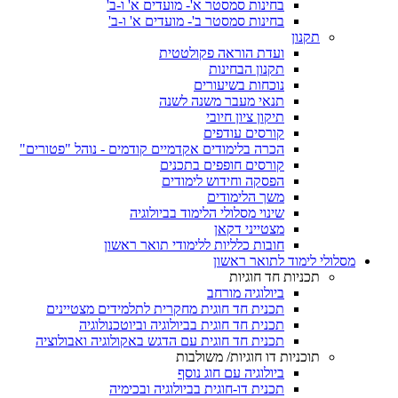
בחינות סמסטר א'- מועדים א' ו-ב'
בחינות סמסטר ב'- מועדים א' ו-ב'
תקנון
ועדת הוראה פקולטטית
תקנון הבחינות
נוכחות בשיעורים
תנאי מעבר משנה לשנה
תיקון ציון חיובי
קורסים עודפים
הכרה בלימודים אקדמיים קודמים - נוהל "פטורים"
קורסים חופפים בתכנים
הפסקה וחידוש לימודים
משך הלימודים
שינוי מסלולי הלימוד בביולוגיה
מצטייני דקאן
חובות כלליות ללימודי תואר ראשון
מסלולי לימוד לתואר ראשון
תכניות חד חוגיות
ביולוגיה מורחב
תכנית חד חוגית מחקרית לתלמידים מצטיינים
תכנית חד חוגית בביולוגיה וביוטכנולוגיה
תכנית חד חוגית עם הדגש באקולוגיה ואבולוציה
תוכניות דו חוגיות/ משולבות
ביולוגיה עם חוג נוסף
תכנית דו-חוגית בביולוגיה ובכימיה