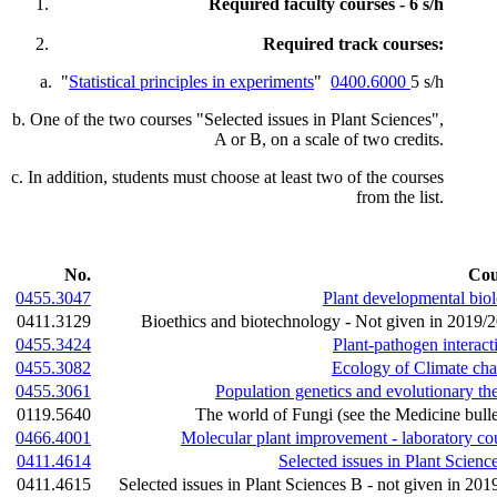
Required faculty courses - 6 s/h
Required track courses:
a. "
Statistical principles in experiments
"
0400.6000
5 s/h
b. One of the two courses "Selected issues in Plant Sciences",
A or B, on a scale of two credits.
c. In addition, students must choose at least two of the courses
from the list.
No.
Cou
0455.3047
Plant developmental bio
0411.3129
Bioethics and biotechnology - Not given in 2019/
0455.3424
Plant-pathogen interact
0455.3082
Ecology of Climate ch
0455.3061
Population genetics and evolutionary th
0119.5640
The world of Fungi (see the Medicine bulle
0466.4001
Molecular plant improvement - laboratory co
0411.4614
Selected issues in Plant Scienc
0411.4615
Selected issues in Plant Sciences B - not given in 201