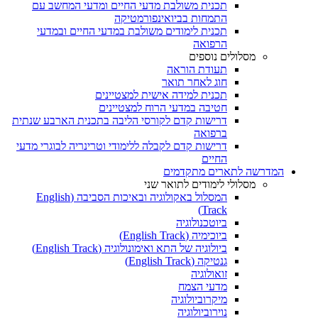
תכנית משולבת מדעי החיים ומדעי המחשב עם
התמחות בביואינפורמטיקה
תכנית לימודים משולבת במדעי החיים ובמדעי
הרפואה
מסלולים נוספים
תעודת הוראה
חוג לאחר תואר
תכנית למידה אישית למצטיינים
חטיבה במדעי הרוח למצטיינים
דרישות קדם לקורסי הליבה בתכנית הארבע שנתית
ברפואה
דרישות קדם לקבלה ללימודי וטרינריה לבוגרי מדעי
החיים
המדרשה לתארים מתקדמים
מסלולי לימודים לתואר שני
המסלול באקולוגיה ובאיכות הסביבה (English
Track)
ביוטכנולוגיה
ביוכימיה (English Track)
ביולוגיה של התא ואימונולוגיה (English Track)
גנטיקה (English Track)
זואולוגיה
מדעי הצמח
מיקרוביולוגיה
נוירוביולוגיה