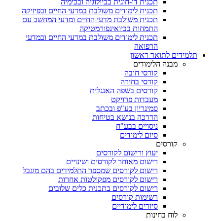
תכנית דו-חוגית בביולוגיה ובכימיה
תכנית לימודים משולבת במדעי החיים ובפיזיקה
תכנית משולבת מדעי החיים ומדעי המחשב עם
התמחות בביואינפורמטיקה
תכנית לימודים משולבת במדעי החיים ובמדעי
הרפואה
תלמידים לתואר ראשון
מבנה הלימודים
קורסי חובה
קורסי בחירה
קורסים בשפה האנגלית
מעבדות פרויקט
סמינריון בע"פ ובכתב
הדרכה בנושא בטיחות
ניסויים בבע"ח
סיום לימודים
קורסים
יעוץ ורישום לקורסים
רישום מאוחר לקורסים ושינויים
רישום לקורסים שמספר התלמידים בהם מוגבל
רישום לקורסים מפקולטות אחרות
רישום לקורסים בתכנית כלים שלובים
רשימות קורסים
סיורים לימודיים
לוח בחינות