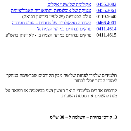
0455.3082
אקולוגיה של שינוי אקלים
0455.3061
גנטיקה של אוכלוסיות והתיאוריה האבולוציונית
0119.5640
עולם הפטריות (יש לעיין בידיעון רפואה)
0466.4001
השבחה מולקולרית של צמחים – קורס מעבדה
0411.4614
פרקים נבחרים במדעי הצמח א'
0411.4615
פרקים נבחרים במדעי הצמח ב - לא יינתן בתש"פ
תלמידים שלמדו לפחות שלושה מבין הקורסים שברשימה במהלך
לימודי הבוגר יוכלו לבחור
קורסים אחרים מלימודי תואר ראשון ושני בביולוגיה או רפואה על
מנת להשלים את מכסת השעות.
3. קורסי בחירה – השלמה ל – 30 ש"ס