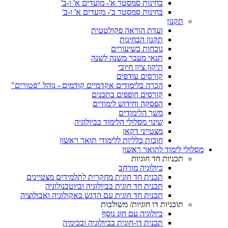
בחינות סמסטר א'- מועדים א' ו-ב'
בחינות סמסטר ב'- מועדים א' ו-ב'
תקנון
ועדת הוראה פקולטטית
תקנון הבחינות
נוכחות בשיעורים
תנאי מעבר משנה לשנה
תיקון ציון חיובי
קורסים עודפים
הכרה בלימודים אקדמיים קודמים - נוהל "פטורים"
קורסים חופפים בתכנים
הפסקה וחידוש לימודים
משך הלימודים
שינוי מסלולי הלימוד בביולוגיה
מצטייני דקאן
חובות כלליות ללימודי תואר ראשון
מסלולי לימוד לתואר ראשון
תכניות חד חוגיות
ביולוגיה מורחב
תכנית חד חוגית מחקרית לתלמידים מצטיינים
תכנית חד חוגית בביולוגיה וביוטכנולוגיה
תכנית חד חוגית עם הדגש באקולוגיה ואבולוציה
תוכניות דו חוגיות/ משולבות
ביולוגיה עם חוג נוסף
תכנית דו-חוגית בביולוגיה ובכימיה