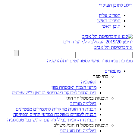
דילוג לתוכן העיקרי
תפריט עליון
תפריט ראשי
תוכן ראשי
ידיעון 2019/20
הפקולטה למדעי החיים
אוניברסיטת תל אביב
מערכת פניות
אזור אישי לסטודנטים.יות
להרשמה
מועמדים
בתי ספר
זואולוגיה
מדעי הצמח ואבטחת מזון
בית הספר למחקר ביו-רפואי וסרטן ע"ש שמוניס
תוכניות במסלול חד חוגי
ביולוגיה מורחב
תכנית חד חוגית מחקרית לתלמידים מצטיינים
תכנית לימודים משולבת במדעי החיים ובפיזיקה
תכנית חד-חוגית בביולוגיה עם הדגש בביוטכנולוגיה
תוכניות במסלול דו חוגי/ משולב
ביולוגיה עם חוג נוסף