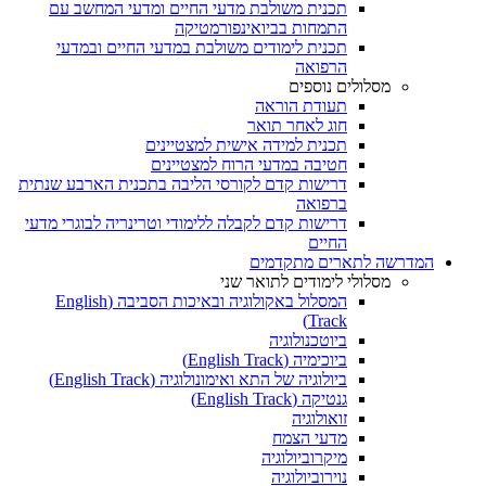
תכנית משולבת מדעי החיים ומדעי המחשב עם
התמחות בביואינפורמטיקה
תכנית לימודים משולבת במדעי החיים ובמדעי
הרפואה
מסלולים נוספים
תעודת הוראה
חוג לאחר תואר
תכנית למידה אישית למצטיינים
חטיבה במדעי הרוח למצטיינים
דרישות קדם לקורסי הליבה בתכנית הארבע שנתית
ברפואה
דרישות קדם לקבלה ללימודי וטרינריה לבוגרי מדעי
החיים
המדרשה לתארים מתקדמים
מסלולי לימודים לתואר שני
המסלול באקולוגיה ובאיכות הסביבה (English
Track)
ביוטכנולוגיה
ביוכימיה (English Track)
ביולוגיה של התא ואימונולוגיה (English Track)
גנטיקה (English Track)
זואולוגיה
מדעי הצמח
מיקרוביולוגיה
נוירוביולוגיה