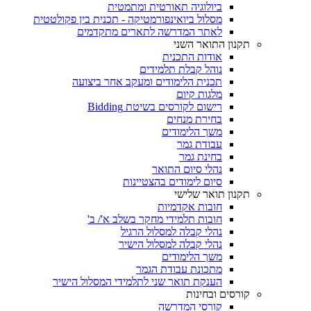
ביולוגיה תאורטית ומתמטית
מסלול ביואינפורמטיקה - תכנית בין פקולטטית
לאתר המדרשה לתארים מתקדמים
תקנון התואר השני
אודות התכנית
נוהל קבלת תלמידים
תכנית הלימודים ומעקב אחר ביצועה
מלגות קיום
רישום לקורסים בשיטת Bidding
בחירת מנחים
משך הלימודים
עבודת גמר
בחינת גמר
נהלי סיום התואר
סיום לימודים בהצטיינות
תקנון תואר שלישי
חובות אקדמיות
חובות תלמידי מחקר בשלב א'/ ב'
נהלי קבלה למסלול הרגיל
נהלי קבלה למסלול הישיר
משך הלימודים
מתכונת עבודת הגמר
הענקת תואר שני לתלמידי המסלול הישיר
קורסים ובחינות
קורסי המדרשה