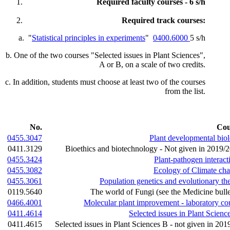
Required faculty courses - 6 s/h
Required track courses:
a. "
Statistical principles in experiments
"
0400.6000
5 s/h
b. One of the two courses "Selected issues in Plant Sciences",
A or B, on a scale of two credits.
c. In addition, students must choose at least two of the courses
from the list.
No.
Cou
0455.3047
Plant developmental bio
0411.3129
Bioethics and biotechnology - Not given in 2019/
0455.3424
Plant-pathogen interact
0455.3082
Ecology of Climate ch
0455.3061
Population genetics and evolutionary th
0119.5640
The world of Fungi (see the Medicine bulle
0466.4001
Molecular plant improvement - laboratory co
0411.4614
Selected issues in Plant Scienc
0411.4615
Selected issues in Plant Sciences B - not given in 201