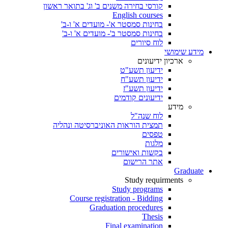
קורסי בחירה משנים ב' וג' בתואר ראשון
English courses
בחינות סמסטר א'- מועדים א' ו-ב'
בחינות סמסטר ב'- מועדים א' ו-ב'
לוח סיורים
מידע שימושי
ארכיון ידיעונים
ידיעון תשע"ט
ידיעון תשע"ח
ידיעון תשע"ז
ידיעונים קודמים
מידע
לוח שנה"ל
תמצית הוראות האוניברסיטה ונהליה
טפסים
מלגות
בקשות ואישורים
אתר הרישום
Graduate
Study requirments
Study programs
Course registration - Bidding
Graduation procedures
Thesis
Final examination