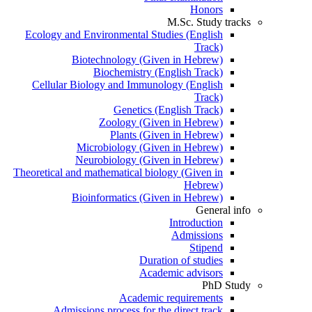
Honors
M.Sc. Study tracks
Ecology and Environmental Studies (English
Track)
Biotechnology (Given in Hebrew)
Biochemistry (English Track)
Cellular Biology and Immunology (English
Track)
Genetics (English Track)
Zoology (Given in Hebrew)
Plants (Given in Hebrew)
Microbiology (Given in Hebrew)
Neurobiology (Given in Hebrew)
Theoretical and mathematical biology (Given in
Hebrew)
Bioinformatics (Given in Hebrew)
General info
Introduction
Admissions
Stipend
Duration of studies
Academic advisors
PhD Study
Academic requirements
Admissions process for the direct track