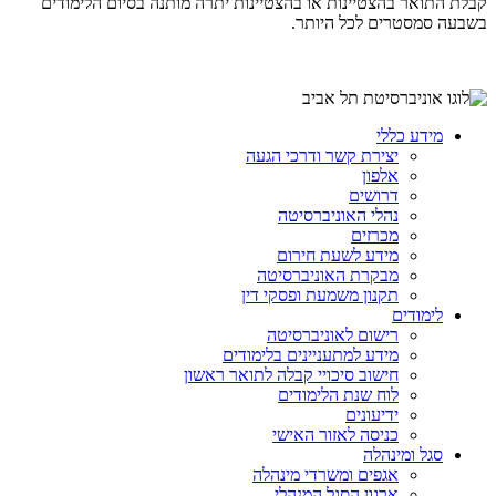
קבלת התואר בהצטיינות או בהצטיינות יתרה מותנה בסיום הלימודים
בשבעה סמסטרים לכל היותר.
מידע כללי
יצירת קשר ודרכי הגעה
אלפון
דרושים
נהלי האוניברסיטה
מכרזים
מידע לשעת חירום
מבקרת האוניברסיטה
תקנון משמעת ופסקי דין
לימודים
רישום לאוניברסיטה
מידע למתעניינים בלימודים
חישוב סיכויי קבלה לתואר ראשון
לוח שנת הלימודים
ידיעונים
כניסה לאזור האישי
סגל ומינהלה
אגפים ומשרדי מינהלה
ארגון הסגל המנהלי