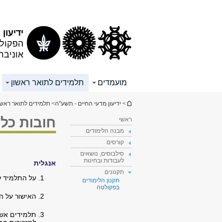
תוכן
תפריט
עליון
ראשי
ידיעון
הפקולט
אוניבר
מועמדים
תלמידים לתואר ראשון
הינך נמצא כאן
>
ידיעון מדעי החיים - תשע"ה
>
תלמידים לתואר ראשו
חובות כלל
ראשי
מבנה הלימודים
קורסים
סילבוסים, נושאים
לעבודות ובחינות
אנגלית
תקנונים
על התלמיד ל
תקנון הלימודים
בפקולטה
האישור על ה
תלמידים אשר 