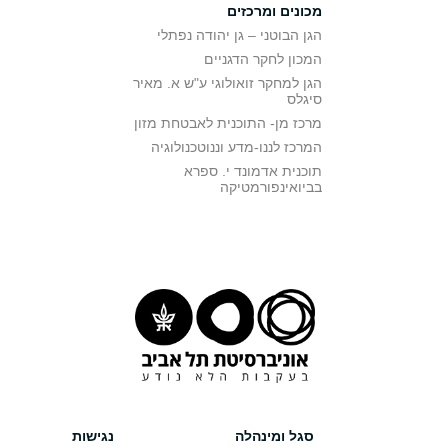
מכונים ומרכזים
הגן הבוטני – גן יהודה נפתלי
המכון לחקר הדגניים
הגן למחקר זואולוגי ע"ש א. מאיר
סיגלס
מרכז מן- התוכנית לאבטחת מזון
המרכז לננו-מדע וננוטכנולוגיה
תוכנית אדמונד י. ספרא
בביואינפורמטיקה
סגל ומינהלה
נגישות