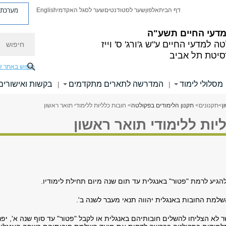
מערכת פ
דף הבית
אלפון
שער לסטודנטים
שער לסגל האקדמי
English
 מדעי החיים
תשע"ה
חיפוש
ה למדעי החיים
ע"ש ג'ורג' ס' וייז
סיטת תל אביב
חיפוש באתר ז
מסלולי לימוד
המדרשה לתארים מתקדמים
בקשות ואישורים
|
|
ן
>
תקנונים
>
תקנון הלימודים בפקולטה
> חובות כלליות ללימודי תואר ראשון
יות ללימודי תואר ראשון
הגיע לרמת "פטור" באנגלית עד תום שנה מיום תחילת לימודיו.
שלמת החובות באנגלית יהווה תנאי מעבר לשנה ב'.
לא הצליחו להשלים חובותיהם באנגלית או לקבל "פטור" עד סוף שנה א', יפנ