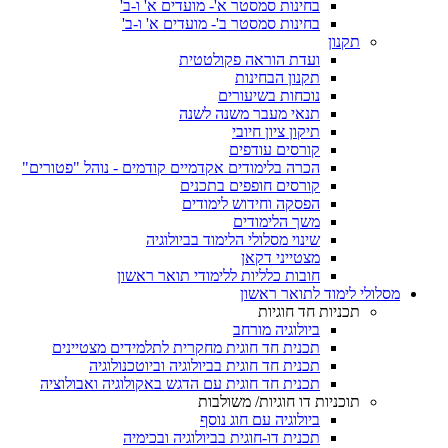
בחינות סמסטר א'- מועדים א' ו-ב'
בחינות סמסטר ב'- מועדים א' ו-ב'
תקנון
ועדת הוראה פקולטטית
תקנון הבחינות
נוכחות בשיעורים
תנאי מעבר משנה לשנה
תיקון ציון חיובי
קורסים עודפים
הכרה בלימודים אקדמיים קודמים - נוהל "פטורים"
קורסים חופפים בתכנים
הפסקה וחידוש לימודים
משך הלימודים
שינוי מסלולי הלימוד בביולוגיה
מצטייני דקאן
חובות כלליות ללימודי תואר ראשון
מסלולי לימוד לתואר ראשון
תכניות חד חוגיות
ביולוגיה מורחב
תכנית חד חוגית מחקרית לתלמידים מצטיינים
תכנית חד חוגית בביולוגיה וביוטכנולוגיה
תכנית חד חוגית עם הדגש באקולוגיה ואבולוציה
תוכניות דו חוגיות/ משולבות
ביולוגיה עם חוג נוסף
תכנית דו-חוגית בביולוגיה ובכימיה