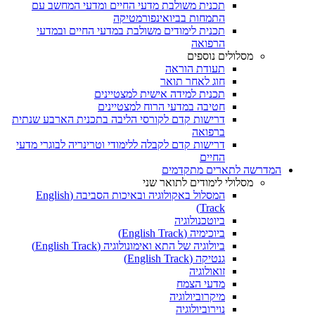
תכנית משולבת מדעי החיים ומדעי המחשב עם
התמחות בביואינפורמטיקה
תכנית לימודים משולבת במדעי החיים ובמדעי
הרפואה
מסלולים נוספים
תעודת הוראה
חוג לאחר תואר
תכנית למידה אישית למצטיינים
חטיבה במדעי הרוח למצטיינים
דרישות קדם לקורסי הליבה בתכנית הארבע שנתית
ברפואה
דרישות קדם לקבלה ללימודי וטרינריה לבוגרי מדעי
החיים
המדרשה לתארים מתקדמים
מסלולי לימודים לתואר שני
המסלול באקולוגיה ובאיכות הסביבה (English
Track)
ביוטכנולוגיה
ביוכימיה (English Track)
ביולוגיה של התא ואימונולוגיה (English Track)
גנטיקה (English Track)
זואולוגיה
מדעי הצמח
מיקרוביולוגיה
נוירוביולוגיה