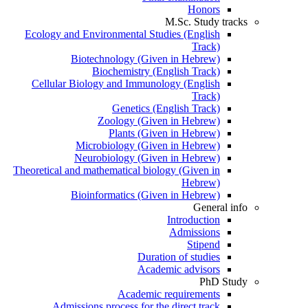
Honors
M.Sc. Study tracks
Ecology and Environmental Studies (English
Track)
Biotechnology (Given in Hebrew)
Biochemistry (English Track)
Cellular Biology and Immunology (English
Track)
Genetics (English Track)
Zoology (Given in Hebrew)
Plants (Given in Hebrew)
Microbiology (Given in Hebrew)
Neurobiology (Given in Hebrew)
Theoretical and mathematical biology (Given in
Hebrew)
Bioinformatics (Given in Hebrew)
General info
Introduction
Admissions
Stipend
Duration of studies
Academic advisors
PhD Study
Academic requirements
Admissions process for the direct track