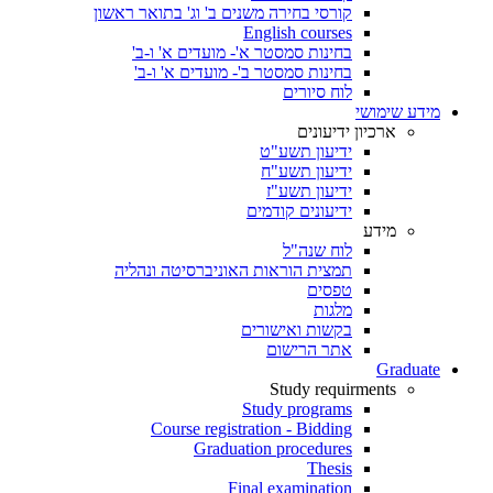
קורסי בחירה משנים ב' וג' בתואר ראשון
English courses
בחינות סמסטר א'- מועדים א' ו-ב'
בחינות סמסטר ב'- מועדים א' ו-ב'
לוח סיורים
מידע שימושי
ארכיון ידיעונים
ידיעון תשע"ט
ידיעון תשע"ח
ידיעון תשע"ז
ידיעונים קודמים
מידע
לוח שנה"ל
תמצית הוראות האוניברסיטה ונהליה
טפסים
מלגות
בקשות ואישורים
אתר הרישום
Graduate
Study requirments
Study programs
Course registration - Bidding
Graduation procedures
Thesis
Final examination