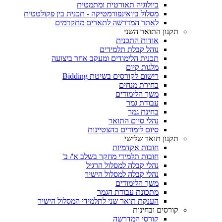
ביולוגיה תאורטית ומתמטית
מסלול ביואינפורמטיקה - תכנית בין פקולטטית
לאתר המדרשה לתארים מתקדמים
תקנון התואר השני
אודות התכנית
נוהל קבלת תלמידים
תכנית הלימודים ומעקב אחר ביצועה
מלגות קיום
רישום לקורסים בשיטת Bidding
בחירת מנחים
משך הלימודים
עבודת גמר
בחינת גמר
נהלי סיום התואר
סיום לימודים בהצטיינות
תקנון תואר שלישי
חובות אקדמיות
חובות תלמידי מחקר בשלב א'/ ב'
נהלי קבלה למסלול הרגיל
נהלי קבלה למסלול הישיר
משך הלימודים
מתכונת עבודת הגמר
הענקת תואר שני לתלמידי המסלול הישיר
קורסים ובחינות
קורסי המדרשה