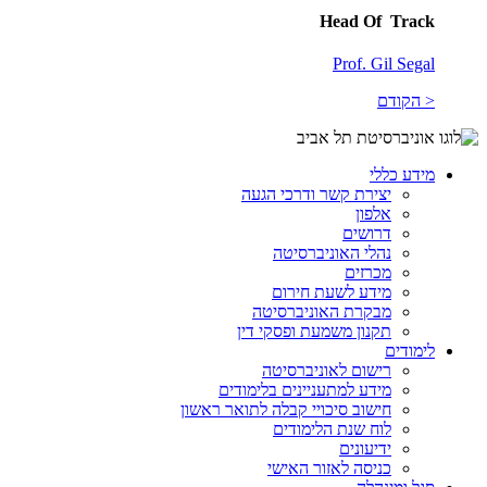
Head Of Track
Prof. Gil Segal
< הקודם
מידע כללי
יצירת קשר ודרכי הגעה
אלפון
דרושים
נהלי האוניברסיטה
מכרזים
מידע לשעת חירום
מבקרת האוניברסיטה
תקנון משמעת ופסקי דין
לימודים
רישום לאוניברסיטה
מידע למתעניינים בלימודים
חישוב סיכויי קבלה לתואר ראשון
לוח שנת הלימודים
ידיעונים
כניסה לאזור האישי