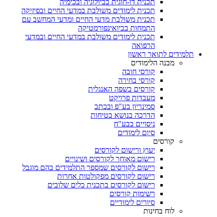
תכנית דו-חוגית בביולוגיה ובכימיה
תכנית לימודים משולבת במדעי החיים ובפיזיקה
תכנית משולבת מדעי החיים ומדעי המחשב עם
התמחות בביואינפורמטיקה
תכנית לימודים משולבת במדעי החיים ובמדעי
הרפואה
תלמידים לתואר ראשון
מבנה הלימודים
קורסי חובה
קורסי בחירה
קורסים בשפה האנגלית
מעבדות פרויקט
סמינריון בע"פ ובכתב
הדרכה בנושא בטיחות
ניסויים בבע"ח
סיום לימודים
קורסים
יעוץ ורישום לקורסים
רישום מאוחר לקורסים ושינויים
רישום לקורסים שמספר התלמידים בהם מוגבל
רישום לקורסים מפקולטות אחרות
רישום לקורסים בתכנית כלים שלובים
רשימות קורסים
סיורים לימודיים
לוח בחינות