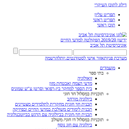
דילוג לתוכן העיקרי
תפריט עליון
תפריט ראשי
תוכן ראשי
ידיעון 2019/20
הפקולטה למדעי החיים
אוניברסיטת תל אביב
מערכת פניות
אזור אישי לסטודנטים.יות
להרשמה
מועמדים
בתי ספר
זואולוגיה
מדעי הצמח ואבטחת מזון
בית הספר למחקר ביו-רפואי וסרטן ע"ש שמוניס
תוכניות במסלול חד חוגי
ביולוגיה מורחב
תכנית חד חוגית מחקרית לתלמידים מצטיינים
תכנית לימודים משולבת במדעי החיים ובפיזיקה
תכנית חד-חוגית בביולוגיה עם הדגש בביוטכנולוגיה
תוכניות במסלול דו חוגי/ משולב
ביולוגיה עם חוג נוסף