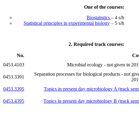
One of the courses:
Biostatistics
– 4 s/h
Statistical principles in experimental biology
– 5 s/h
2. Required track courses:
No.
Co
0453.4103
Microbial ecology - not given in 20
Separation processes for biological products - not giv
0453.3391
201
0453.3395
Topics in present day microbiology A (track sem
0453.4395
Topics in present day microbiology B (track sem