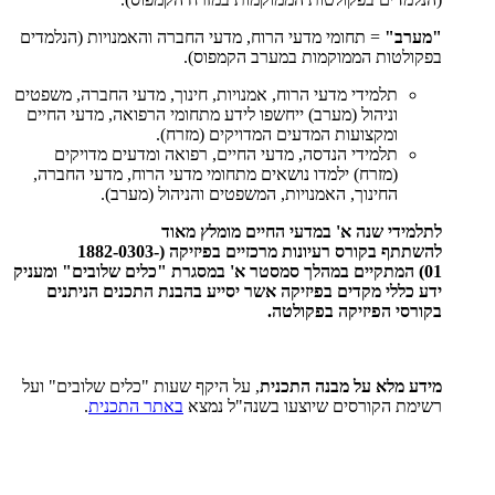
"מערב"
= תחומי מדעי הרוח, מדעי החברה והאמנויות (הנלמדים
בפקולטות הממוקמות במערב הקמפוס).
תלמידי מדעי הרוח, אמנויות, חינוך, מדעי החברה, משפטים
וניהול (מערב) ייחשפו לידע מתחומי הרפואה, מדעי החיים
ומקצועות המדעים המדויקים (מזרח).
תלמידי הנדסה, מדעי החיים, רפואה ומדעים מדויקים
(מזרח) ילמדו נושאים מתחומי מדעי הרוח, מדעי החברה,
החינוך, האמנויות, המשפטים והניהול (מערב).
לתלמידי שנה א' במדעי החיים מומלץ מאוד
להשתתף בקורס רעיונות מרכזיים בפיזיקה (1882-0303-
01) המתקיים במהלך סמסטר א' במסגרת "כלים שלובים" ומעניק
ידע כללי מקדים בפיזיקה אשר יסייע בהבנת התכנים הניתנים
בקורסי הפיזיקה בפקולטה.
מידע מלא על מבנה התכנית
, על היקף שעות "כלים שלובים" ועל
רשימת הקורסים שיוצעו בשנה"ל נמצא
באתר התכנית
.