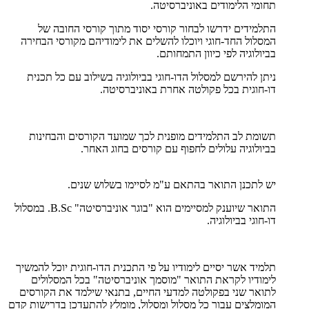
תחומי הלימודים באוניברסיטה.
התלמידים ידרשו לבחור קורסי יסוד מתוך קורסי החובה של
המסלול החד-חוגי ויוכלו להשלים את לימודיהם מקורסי הבחירה
בביולוגיה לפי כיוון התמחותם.
ניתן להירשם למסלול הדו-חוגי בביולוגיה בשילוב עם כל תכנית
דו-חוגית בכל פקולטה אחרת באוניברסיטה.
תשומת לב התלמידים מופנית לכך שמועד הקורסים והבחינות
בביולוגיה עלולים לחפוף עם קורסים בחוג האחר.
יש לתכנן התואר בהתאם ע"מ לסיימו בשלוש שנים.
התואר שיוענק למסיימים הוא "בוגר אוניברסיטה" B.Sc. במסלול
דו-חוגי בביולוגיה.
תלמיד אשר יסיים לימודיו על פי התכנית הדו-חוגית יוכל להמשיך
לימודיו לקראת התואר "מוסמך אוניברסיטה" בכל המסלולים
לתואר שני בפקולטה למדעי החיים, בתנאי שילמד את הקורסים
המומלצים עבור כל מסלול ומסלול, מומלץ להתעדכן בדרישות קדם