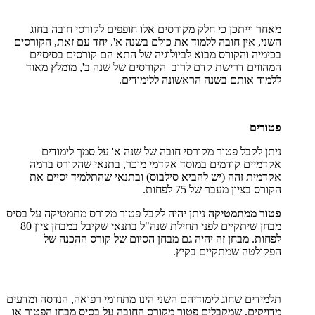
מאחר וייתכן כי חלק מקורסים אלו חופפים לקורסי חובה בחוג
השני, אין חובה ללמוד את כולם בשנה א'. יחד עם זאת, הקורסים
בכימיה והקורס מבוא לביולוגיה של התא הם קורסים בסיסיים
המהווים דרישת קדם לרוב הקורסים של שנה ב', מומלץ מאוד
ללמוד אותם בשנה הראשונה ללימודים.
פטורים
ניתן לקבל פטור מקורסי חובה של שנה א' על סמך לימודים
אקדמיים קודמים במוסד אקדמי מוכר, בתנאי שהקורס ברמה
אקדמית זהה (יש להביא סילבוס) ובתנאי שהתלמיד יסיים את
הקורס בציון מעבר של 75 לפחות.
פטור ממתמטיקה
ניתן יהיה לקבל פטור מקורס מתמטיקה על בסיס
מבחן שיתקיים לפני תחילת שנה"ל בתנאי שקיבל במבחן ציון 80
לפחות. מבחן זה יהיה גם מבחן הסיום של קורס ההכנה של
הפקולטה שמתקיים בקיץ.
תלמידים שחוג לימודיהם השני הינו מתחומי רפואה, הנדסה ומדעים
מדויקים, שמקבלים פטור מקורס החובה על בסיס מבחן הפטור או