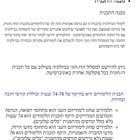
מבנה התכנית
מבנה התכנית
לימודי הביולוגיה בתכנית זו הם ברמה אקדמית זהה לזו של הלימודים בתכנית החד-חוגית,
אך בהיקף מצומצם. זאת כדי לאפשר שילובים אתגריים ומקוריים של התמחות בביולוגיה
עם כל תחומי הלימודים באוניברסיטה. התלמידים ידרשו לבחור קורסי יסוד מתוך קורסי
החובה של המסלול החד-חוגי ויוכלו להשלים את לימודיהם מקורסי הבחירה בביולוגיה
לפי כיוון התמחותם.
ניתן להירשם למסלול הדו-חוגי בביולוגיה בשילוב עם כל תכנית
דו-חוגית בכל פקולטה אחרת באוניברסיטה.
תכנית הלימודים היא בהיקף של 74-76 שעות וכוללת קורסי חובה
ובחירה.
תלמידים שחוג לימודיהם השני הוא מתחומי רפואה, הנדסה
והמדעים המדוייקים היקף תוכנית הלימודים הוא 74 שעות
(לא כולל קורסים מהתכנית "כלים שלובים).
תלמידים שחוג לימודיהם השני הוא מתחומי מדעי הרוח,
מדעי החברה והאמנויות, היקף תוכנית הלימודים הוא 76
שעות (לא נדרשים קורסים מהתכנית "כלים שלובים").