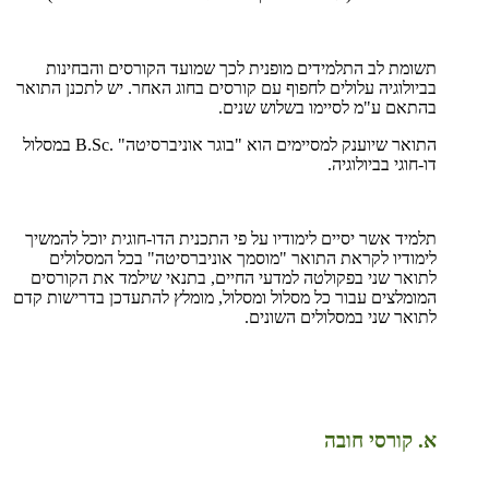
תשומת לב התלמידים מופנית לכך שמועד הקורסים והבחינות
בביולוגיה עלולים לחפוף עם קורסים בחוג האחר. יש לתכנן התואר
בהתאם ע"מ לסיימו בשלוש שנים.
התואר שיוענק למסיימים הוא "בוגר אוניברסיטה"
B.Sc.
במסלול
דו-חוגי בביולוגיה.
תלמיד אשר יסיים לימודיו על פי התכנית הדו-חוגית יוכל להמשיך
לימודיו לקראת התואר "מוסמך אוניברסיטה" בכל המסלולים
לתואר שני בפקולטה למדעי החיים, בתנאי שילמד את הקורסים
המומלצים עבור כל מסלול ומסלול, מומלץ להתעדכן בדרישות קדם
לתואר שני במסלולים השונים.
א. קורסי חובה