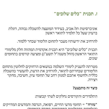
ז. תכנית "כלים שלובים"
אוניברסיטת תל-אביב, בעידוד המועצה להשכלה גבוהה, דוגלת
ברעיון שעל כל תלמיד לתואר ראשון
להרחיב את ידיעותיו מעבר לתחום הלימוד שבחר ללמוד.
תכנית "כלים שלובים" היא תכנית אקדמית המהווה חלק מלימודי
התואר הראשון (החל משנה"ל תשע"ג) ומציעה קורסים בתחומים
שונים.
מטרתה להעניק לימודי השלמה בנושאים הרחוקים לחלוטין מתחום
הלימודים שבחרתם לתואר, להרחיב את הדעת, להעשיר בהשכלה
כללית ולחשוף אתכם למגוון רחב של תחומי עיון, חשיבה, מחקר
ויצירה.
כיצד זה מתבצע?
התלמידים והקורסים נחלקים לשתי קבוצות:
"מזרח"
= תחומי מדעי החיים, רפואה, הנדסה והמדעים המדויקים
(הנלמדים בפקולטות הממוקמות במזרח הקמפוס).