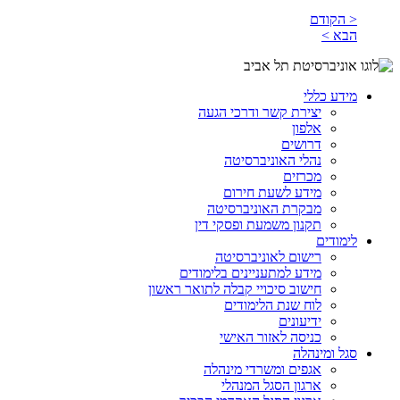
< הקודם
הבא >
מידע כללי
יצירת קשר ודרכי הגעה
אלפון
דרושים
נהלי האוניברסיטה
מכרזים
מידע לשעת חירום
מבקרת האוניברסיטה
תקנון משמעת ופסקי דין
לימודים
רישום לאוניברסיטה
מידע למתעניינים בלימודים
חישוב סיכויי קבלה לתואר ראשון
לוח שנת הלימודים
ידיעונים
כניסה לאזור האישי
סגל ומינהלה
אגפים ומשרדי מינהלה
ארגון הסגל המנהלי