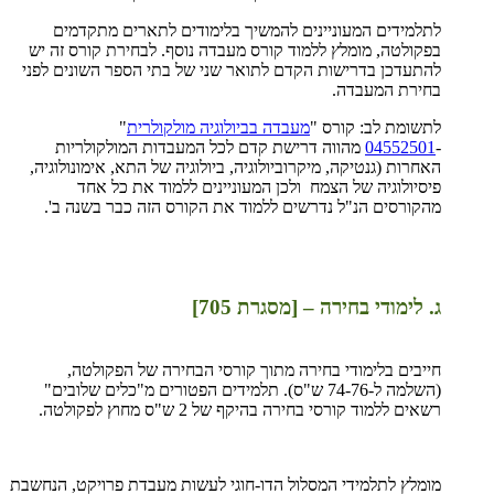
לתלמידים המעוניינים להמשיך בלימודים לתארים מתקדמים
בפקולטה, מומלץ ללמוד קורס מעבדה נוסף. לבחירת קורס זה יש
להתעדכן בדרישות הקדם לתואר שני של בתי הספר השונים לפני
בחירת המעבדה.
לתשומת לב: קורס "
מעבדה בביולוגיה מולקולרית
"
-
04552501
מהווה דרישת קדם לכל המעבדות המולקולריות
האחרות (גנטיקה, מיקרוביולוגיה, ביולוגיה של התא, אימונולוגיה,
פיסיולוגיה של הצמח ולכן המעוניינים ללמוד את כל אחד
מהקורסים הנ"ל נדרשים ללמוד את הקורס הזה כבר בשנה ב'.
ג. לימודי בחירה – [מסגרת 705]
חייבים בלימודי בחירה מתוך קורסי הבחירה של הפקולטה,
(השלמה ל-74-76 ש"ס). תלמידים הפטורים מ"כלים שלובים"
רשאים ללמוד קורסי בחירה בהיקף של 2 ש"ס מחוץ לפקולטה.
מומלץ לתלמידי המסלול הדו-חוגי לעשות מעבדת פרויקט, הנחשבת