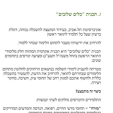
ז. תכנית "כלים שלובים"
אוניברסיטת תל-אביב, בעידוד המועצה להשכלה גבוהה, דוגלת
ברעיון שעל כל תלמיד לתואר ראשון
להרחיב את ידיעותיו מעבר לתחום הלימוד שבחר ללמוד.
תכנית "כלים שלובים" היא תכנית אקדמית המהווה חלק מלימודי
התואר הראשון (החל משנה"ל תשע"ג) ומציעה קורסים בתחומים
שונים.
מטרתה להעניק לימודי השלמה בנושאים הרחוקים לחלוטין מתחום
הלימודים שבחרתם לתואר, להרחיב את הדעת, להעשיר בהשכלה
כללית ולחשוף אתכם למגוון רחב של תחומי עיון, חשיבה, מחקר
ויצירה.
כיצד זה מתבצע?
התלמידים והקורסים נחלקים לשתי קבוצות:
"מזרח"
= תחומי מדעי החיים, רפואה, הנדסה והמדעים המדויקים
(הנלמדים בפקולטות הממוקמות במזרח הקמפוס).