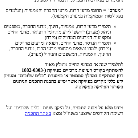
"מערב"
= תחומי מדעי הרוח, מדעי החברה והאמנויות (הנלמדים
בפקולטות הממוקמות במערב הקמפוס).
תלמידי מדעי הרוח, אמנויות, חינוך, מדעי החברה, משפטים
וניהול (מערב) ייחשפו לידע מתחומי הרפואה, מדעי החיים
ומקצועות המדעים המדויקים (מזרח).
תלמידי הנדסה, מדעי החיים, רפואה ומדעים מדויקים
(מזרח) ילמדו נושאים מתחומי מדעי הרוח, מדעי החברה,
החינוך, האמנויות, המשפטים והניהול (מערב).
לתלמידי שנה א' במדעי החיים מומלץ מאוד
להשתתף בקורס רעיונות מרכזיים בפיזיקה (1882-0303-
01) המתקיים במהלך סמסטר א' במסגרת "כלים שלובים" ומעניק
ידע כללי מקדים בפיזיקה אשר יסייע בהבנת התכנים הניתנים
בקורסי הפיזיקה בפקולטה.
מידע מלא על מבנה התכנית
, על היקף שעות "כלים שלובים" ועל
רשימת הקורסים שיוצעו בשנה"ל נמצא
באתר התכנית
.