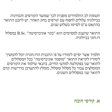
תשומת לב התלמידים מופנית לכך שמועד הקורסים והבחינות
בביולוגיה עלולים לחפוף עם קורסים בחוג האחר. יש לתכנן התואר
בהתאם ע"מ לסיימו בשלוש שנים.
התואר שיוענק למסיימים הוא "בוגר אוניברסיטה"
B.Sc.
במסלול
דו-חוגי בביולוגיה.
תלמיד אשר יסיים לימודיו על פי התכנית הדו-חוגית יוכל להמשיך
לימודיו לקראת התואר "מוסמך אוניברסיטה" בכל המסלולים
לתואר שני בפקולטה למדעי החיים, בתנאי שילמד את הקורסים
המומלצים עבור כל מסלול ומסלול, מומלץ להתעדכן בדרישות קדם
לתואר שני במסלולים השונים.
א. קורסי חובה