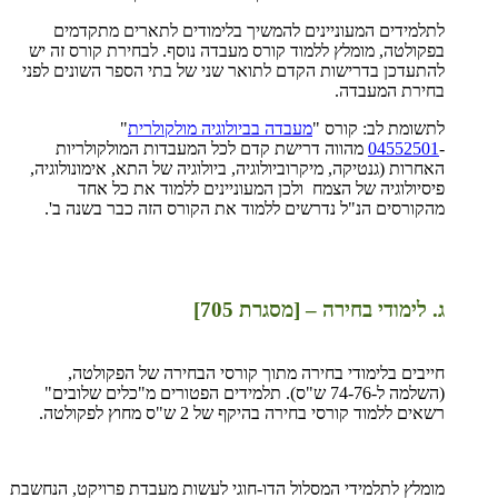
לתלמידים המעוניינים להמשיך בלימודים לתארים מתקדמים
בפקולטה, מומלץ ללמוד קורס מעבדה נוסף. לבחירת קורס זה יש
להתעדכן בדרישות הקדם לתואר שני של בתי הספר השונים לפני
בחירת המעבדה.
לתשומת לב: קורס "
מעבדה בביולוגיה מולקולרית
"
-
04552501
מהווה דרישת קדם לכל המעבדות המולקולריות
האחרות (גנטיקה, מיקרוביולוגיה, ביולוגיה של התא, אימונולוגיה,
פיסיולוגיה של הצמח ולכן המעוניינים ללמוד את כל אחד
מהקורסים הנ"ל נדרשים ללמוד את הקורס הזה כבר בשנה ב'.
ג. לימודי בחירה – [מסגרת 705]
חייבים בלימודי בחירה מתוך קורסי הבחירה של הפקולטה,
(השלמה ל-74-76 ש"ס). תלמידים הפטורים מ"כלים שלובים"
רשאים ללמוד קורסי בחירה בהיקף של 2 ש"ס מחוץ לפקולטה.
מומלץ לתלמידי המסלול הדו-חוגי לעשות מעבדת פרויקט, הנחשבת