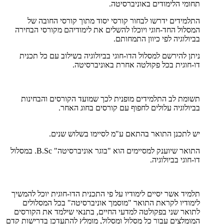
תחומי הלימודים באוניברסיטה.
התלמידים ידרשו לבחור קורסי יסוד מתוך קורסי החובה של
המסלול החד-חוגי ויוכלו להשלים את לימודיהם מקורסי הבחירה
בביולוגיה לפי כיוון התמחותם.
ניתן להירשם למסלול הדו-חוגי בביולוגיה בשילוב עם כל תכנית
דו-חוגית בכל פקולטה אחרת באוניברסיטה.
תשומת לב התלמידים מופנית לכך שמועד הקורסים והבחינות
בביולוגיה עלולים לחפוף עם קורסים בחוג האחר.
יש לתכנן התואר בהתאם ע"מ לסיימו בשלוש שנים.
התואר שיוענק למסיימים הוא "בוגר אוניברסיטה" B.Sc. במסלול
דו-חוגי בביולוגיה.
תלמיד אשר יסיים לימודיו על פי התכנית הדו-חוגית יוכל להמשיך
לימודיו לקראת התואר "מוסמך אוניברסיטה" בכל המסלולים
לתואר שני בפקולטה למדעי החיים, בתנאי שילמד את הקורסים
המומלצים עבור כל מסלול ומסלול, מומלץ להתעדכן בדרישות קדם