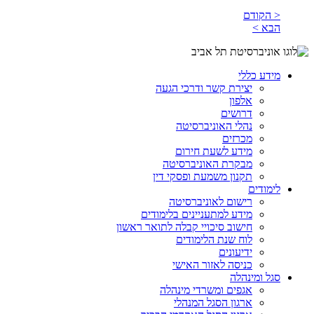
< הקודם
הבא >
מידע כללי
יצירת קשר ודרכי הגעה
אלפון
דרושים
נהלי האוניברסיטה
מכרזים
מידע לשעת חירום
מבקרת האוניברסיטה
תקנון משמעת ופסקי דין
לימודים
רישום לאוניברסיטה
מידע למתעניינים בלימודים
חישוב סיכויי קבלה לתואר ראשון
לוח שנת הלימודים
ידיעונים
כניסה לאזור האישי
סגל ומינהלה
אגפים ומשרדי מינהלה
ארגון הסגל המנהלי