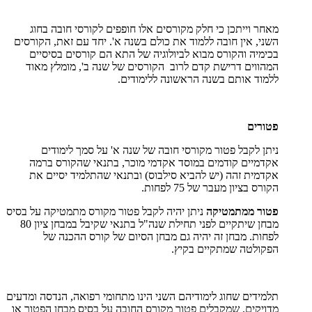
מאחר וייתכן כי חלק מקורסים אלו חופפים לקורסי חובה בחוג
השני, אין חובה ללמוד את כולם בשנה א'. יחד עם זאת, הקורסים
בכימיה והקורס מבוא לביולוגיה של התא הם קורסים בסיסיים
המהווים דרישת קדם לרוב הקורסים של שנה ב', מומלץ מאוד
ללמוד אותם בשנה הראשונה ללימודים.
פטורים
ניתן לקבל פטור מקורסי חובה של שנה א' על סמך לימודים
אקדמיים קודמים במוסד אקדמי מוכר, בתנאי שהקורס ברמה
אקדמית זהה (יש להביא סילבוס) ובתנאי שהתלמיד יסיים את
הקורס בציון מעבר של 75 לפחות.
פטור ממתמטיקה
ניתן יהיה לקבל פטור מקורס מתמטיקה על בסיס
מבחן שיתקיים לפני תחילת שנה"ל בתנאי שקיבל במבחן ציון 80
לפחות. מבחן זה יהיה גם מבחן הסיום של קורס ההכנה של
הפקולטה שמתקיים בקיץ.
תלמידים שחוג לימודיהם השני הינו מתחומי רפואה, הנדסה ומדעים
מדויקים, שמקבלים פטור מקורס החובה על בסיס מבחן הפטור או