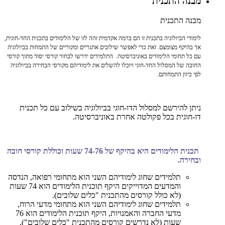
מבנה התכנית
מבנה התכנית
לימודי הביולוגיה בתכנית זו הם ברמה אקדמית זהה לזו של הלימודים בתכנית החד-חוגית,
אך בהיקף מצומצם. זאת כדי לאפשר שילובים אתגריים ומקוריים של התמחות בביולוגיה
עם כל תחומי הלימודים באוניברסיטה. התלמידים ידרשו לבחור קורסי יסוד מתוך קורסי
החובה של המסלול החד-חוגי ויוכלו להשלים את לימודיהם מקורסי הבחירה בביולוגיה
לפי כיוון התמחותם.
ניתן להירשם למסלול הדו-חוגי בביולוגיה בשילוב עם כל תכנית
דו-חוגית בכל פקולטה אחרת באוניברסיטה.
תכנית הלימודים היא בהיקף של 74-76 שעות וכוללת קורסי חובה
ובחירה.
תלמידים שחוג לימודיהם השני הוא מתחומי רפואה, הנדסה
והמדעים המדוייקים היקף תוכנית הלימודים הוא 74 שעות
(לא כולל קורסים מהתכנית "כלים שלובים).
תלמידים שחוג לימודיהם השני הוא מתחומי מדעי הרוח,
מדעי החברה והאמנויות, היקף תוכנית הלימודים הוא 76
שעות (לא נדרשים קורסים מהתכנית "כלים שלובים").