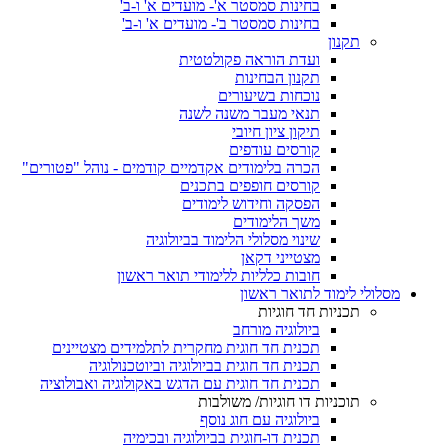
בחינות סמסטר א'- מועדים א' ו-ב'
בחינות סמסטר ב'- מועדים א' ו-ב'
תקנון
ועדת הוראה פקולטטית
תקנון הבחינות
נוכחות בשיעורים
תנאי מעבר משנה לשנה
תיקון ציון חיובי
קורסים עודפים
הכרה בלימודים אקדמיים קודמים - נוהל "פטורים"
קורסים חופפים בתכנים
הפסקה וחידוש לימודים
משך הלימודים
שינוי מסלולי הלימוד בביולוגיה
מצטייני דקאן
חובות כלליות ללימודי תואר ראשון
מסלולי לימוד לתואר ראשון
תכניות חד חוגיות
ביולוגיה מורחב
תכנית חד חוגית מחקרית לתלמידים מצטיינים
תכנית חד חוגית בביולוגיה וביוטכנולוגיה
תכנית חד חוגית עם הדגש באקולוגיה ואבולוציה
תוכניות דו חוגיות/ משולבות
ביולוגיה עם חוג נוסף
תכנית דו-חוגית בביולוגיה ובכימיה