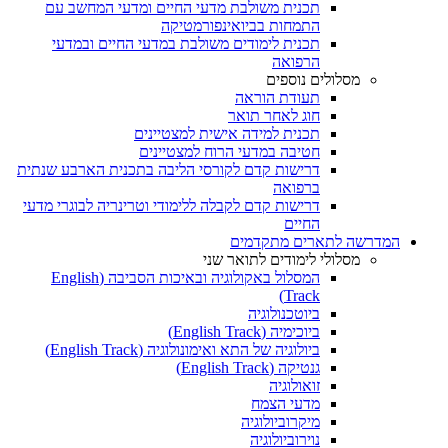
תכנית משולבת מדעי החיים ומדעי המחשב עם
התמחות בביואינפורמטיקה
תכנית לימודים משולבת במדעי החיים ובמדעי
הרפואה
מסלולים נוספים
תעודת הוראה
חוג לאחר תואר
תכנית למידה אישית למצטיינים
חטיבה במדעי הרוח למצטיינים
דרישות קדם לקורסי הליבה בתכנית הארבע שנתית
ברפואה
דרישות קדם לקבלה ללימודי וטרינריה לבוגרי מדעי
החיים
המדרשה לתארים מתקדמים
מסלולי לימודים לתואר שני
המסלול באקולוגיה ובאיכות הסביבה (English
Track)
ביוטכנולוגיה
ביוכימיה (English Track)
ביולוגיה של התא ואימונולוגיה (English Track)
גנטיקה (English Track)
זואולוגיה
מדעי הצמח
מיקרוביולוגיה
נוירוביולוגיה