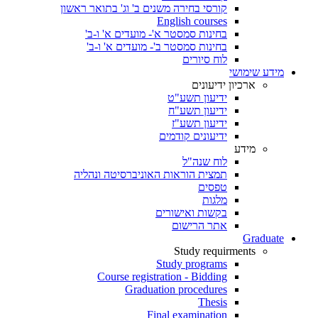
קורסי בחירה משנים ב' וג' בתואר ראשון
English courses
בחינות סמסטר א'- מועדים א' ו-ב'
בחינות סמסטר ב'- מועדים א' ו-ב'
לוח סיורים
מידע שימושי
ארכיון ידיעונים
ידיעון תשע"ט
ידיעון תשע"ח
ידיעון תשע"ז
ידיעונים קודמים
מידע
לוח שנה"ל
תמצית הוראות האוניברסיטה ונהליה
טפסים
מלגות
בקשות ואישורים
אתר הרישום
Graduate
Study requirments
Study programs
Course registration - Bidding
Graduation procedures
Thesis
Final examination