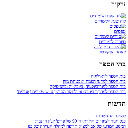
זרקור
לוח שנת הלימודים
טפסים
סיורים לימודיים
לאתר הפקולטה
בתי הספר
בית הספר לזואולוגיה
בית הספר למדעי הצמח ואבטחת מזון
בית הספר לניורוביולוגיה, ביוכימיה וביופיסיקה
בית הספר למחקר ביו-רפואי ולחקר הסרטן ע"ש שמוניס (אנגלית)
חדשות
למאגר החדשות >
כנס חגיגי לציון יום הולדתו ה־90 של פרופ' יוג'ין רוזנברג
המסע המדעי של אב למצוא תרופה למחלה הנדירה של בנו