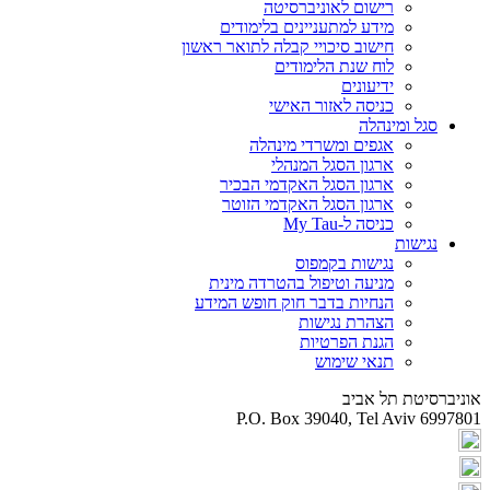
רישום לאוניברסיטה
מידע למתעניינים בלימודים
חישוב סיכויי קבלה לתואר ראשון
לוח שנת הלימודים
ידיעונים
כניסה לאזור האישי
סגל ומינהלה
אגפים ומשרדי מינהלה
ארגון הסגל המנהלי
ארגון הסגל האקדמי הבכיר
ארגון הסגל האקדמי הזוטר
כניסה ל-My Tau
נגישות
נגישות בקמפוס
מניעה וטיפול בהטרדה מינית
הנחיות בדבר חוק חופש המידע
הצהרת נגישות
הגנת הפרטיות
תנאי שימוש
אוניברסיטת תל אביב
P.O. Box 39040, Tel Aviv 6997801