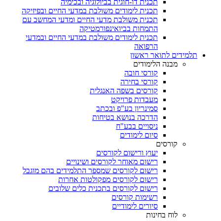
תכנית דו-חוגית בביולוגיה ובכימיה
תכנית לימודים משולבת במדעי החיים ובפיזיקה
תכנית משולבת מדעי החיים ומדעי המחשב עם
התמחות בביואינפורמטיקה
תכנית לימודים משולבת במדעי החיים ובמדעי
הרפואה
תלמידים לתואר ראשון
מבנה הלימודים
קורסי חובה
קורסי בחירה
קורסים בשפה האנגלית
מעבדות פרויקט
סמינריון בע"פ ובכתב
הדרכה בנושא בטיחות
ניסויים בבע"ח
סיום לימודים
קורסים
יעוץ ורישום לקורסים
רישום מאוחר לקורסים ושינויים
רישום לקורסים שמספר התלמידים בהם מוגבל
רישום לקורסים מפקולטות אחרות
רישום לקורסים בתכנית כלים שלובים
רשימות קורסים
סיורים לימודיים
לוח בחינות