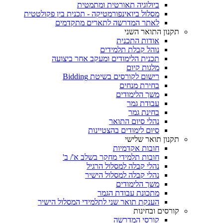
ביולוגיה תאורטית ומתמטית
מסלול ביואינפורמטיקה - תכנית בין פקולטטית
לאתר המדרשה לתארים מתקדמים
תקנון התואר השני
אודות התכנית
נוהל קבלת תלמידים
תכנית הלימודים ומעקב אחר ביצועה
מלגות קיום
רישום לקורסים בשיטת Bidding
בחירת מנחים
משך הלימודים
עבודת גמר
בחינת גמר
נהלי סיום התואר
סיום לימודים בהצטיינות
תקנון תואר שלישי
חובות אקדמיות
חובות תלמידי מחקר בשלב א'/ ב'
נהלי קבלה למסלול הרגיל
נהלי קבלה למסלול הישיר
משך הלימודים
מתכונת עבודת הגמר
הענקת תואר שני לתלמידי המסלול הישיר
קורסים ובחינות
קורסי המדרשה