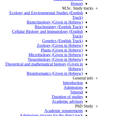
Honors
M.Sc. Study tracks
Ecology and Environmental Studies (English
Track)
Biotechnology (Given in Hebrew)
Biochemistry (English Track)
Cellular Biology and Immunology (English
Track)
Genetics (English Track)
Zoology (Given in Hebrew)
Plants (Given in Hebrew)
Microbiology (Given in Hebrew)
Neurobiology (Given in Hebrew)
Theoretical and mathematical biology (Given in
Hebrew)
Bioinformatics (Given in Hebrew)
General info
Introduction
Admissions
Stipend
Duration of studies
Academic advisors
PhD Study
Academic requirements
Admissions process for the direct track