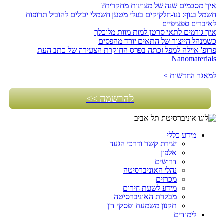
איך מסכמים שנה של מצוינות מחקרית?
חשמל בגוף: ננו-חלקיקים בעלי מטען חשמלי יכולים להוביל תרופות
לאיברים ספציפיים
איך גורמים לתאי סרטן למות מוות מלוכלך
כשמנהל הייצור של התאים יורד מהפסים
פרופ' איילה למפל זכתה בפרס החוקרת הצעירה של כתב העת
Nanomaterials
למאגר החדשות >
להרשמה >>
מידע כללי
יצירת קשר ודרכי הגעה
אלפון
דרושים
נהלי האוניברסיטה
מכרזים
מידע לשעת חירום
מבקרת האוניברסיטה
תקנון משמעת ופסקי דין
לימודים